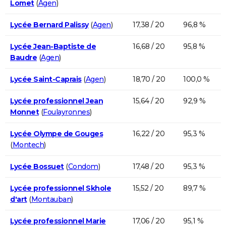
Lomet
(
Agen
)
Lycée Bernard Palissy
(
Agen
)
17,38 / 20
96,8 %
Lycée Jean-Baptiste de
16,68 / 20
95,8 %
Baudre
(
Agen
)
Lycée Saint-Caprais
(
Agen
)
18,70 / 20
100,0 %
Lycée professionnel Jean
15,64 / 20
92,9 %
Monnet
(
Foulayronnes
)
Lycée Olympe de Gouges
16,22 / 20
95,3 %
(
Montech
)
Lycée Bossuet
(
Condom
)
17,48 / 20
95,3 %
Lycée professionnel Skhole
15,52 / 20
89,7 %
d'art
(
Montauban
)
Lycée professionnel Marie
17,06 / 20
95,1 %