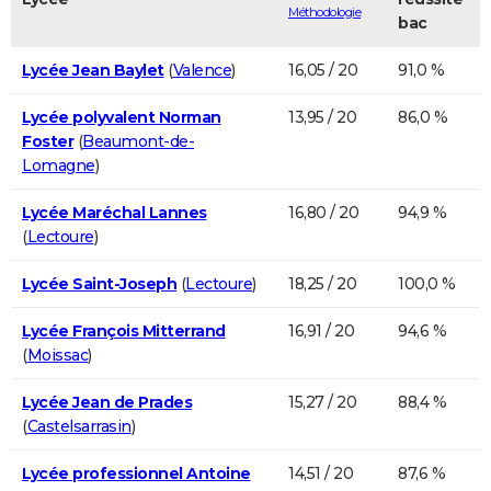
Méthodologie
bac
Lycée Jean Baylet
(
Valence
)
16,05 / 20
91,0 %
Lycée polyvalent Norman
13,95 / 20
86,0 %
Foster
(
Beaumont-de-
Lomagne
)
Lycée Maréchal Lannes
16,80 / 20
94,9 %
(
Lectoure
)
Lycée Saint-Joseph
(
Lectoure
)
18,25 / 20
100,0 %
Lycée François Mitterrand
16,91 / 20
94,6 %
(
Moissac
)
Lycée Jean de Prades
15,27 / 20
88,4 %
(
Castelsarrasin
)
Lycée professionnel Antoine
14,51 / 20
87,6 %