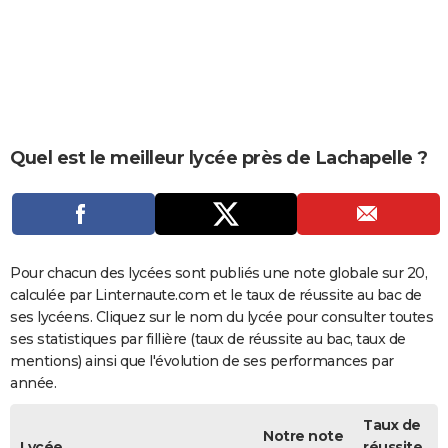
City break
Voyage de noces
Climat
Destinations
Voyage nature
Forum
+
PHOTO
GUIDES D'ACHAT
BONS PLANS
CARTE DE VOEUX
Quel est le meilleur lycée près de Lachapelle ?
Carte Bonne année
Carte Pâques
Carte de Noël
Carte Saint-Valentin
Carte d'anniversaire
DICTIONNAIRE
Biographies
Expressions
Dictionnaire
Citations
Proverbes
PROGRAMME TV
COPAINS D'AVANT
Pour chacun des lycées sont publiés une note globale sur 20,
calculée par Linternaute.com et le taux de réussite au bac de
Se connecter
Collèges
Universités
Service militaire
S'inscrire
Lycées
Primaires
Entreprises
Avis de recherche
AVIS DE DÉCÈS
ses lycéens. Cliquez sur le nom du lycée pour consulter toutes
ses statistiques par fillière (taux de réussite au bac, taux de
FORUM
mentions) ainsi que l'évolution de ses performances par
année.
Lifestyle
Sport
Television
Cinema
Bricolage
Culture
Auto
Voyage
Taux de
Notre note
Lycée
réussite