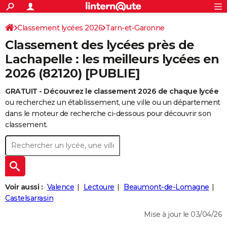
ACTUALITÉS
Connexion
S'inscrire
Classement lycées 2026
Tarn-et-Garonne
Rechercher
Société
Education
Villes
Politique
Faits Divers
Monde
+
SPORT
Classement des lycées près de
Football
Cyclisme
Forum
Coupe du monde 2026
Tennis
Rugby
CULTURE
Lachapelle : les meilleurs lycées en
2026 (82120) [PUBLIE]
TNT
Cinéma
Musique
Programme TV
Streaming
Sorties cinéma
+
FINANCE
GRATUIT - Découvrez le classement 2026 de chaque lycée
Impôts
Immobilier
Banque
Crédit
Retraite
Epargne
Risques naturels par ville
Assurance
AUTO
ou recherchez un établissement, une ville ou un département
Réserver un essai
Berlines
Forum auto
Essais
Citadines
SUV
+
dans le moteur de recherche ci-dessous pour découvrir son
HIGH-TECH
classement.
Meilleur smartphone
Ordinateurs
Guide high-tech
Mobiles
Internet
Jeux vidéo
+
BRICOLAGE
Aménagement intérieur
Cuisine
Jardinage
+
Forum
Extérieur
Salle de bains
Rangement
WEEK-END
Escapades
Expositions
Week-end nature
Guides de France
Patrimoine
Musées
+
LIFESTYLE
Voir aussi :
Valence
Lectoure
Beaumont-de-Lomagne
Bien-être
Mode
+
Art de vivre
Loisirs
Modes de vie
Castelsarrasin
SANTE
Mise à jour le 03/04/26
Guide de la santé
Médicaments
+
Alimentation
Maladies
Sommeil
VOYAGE