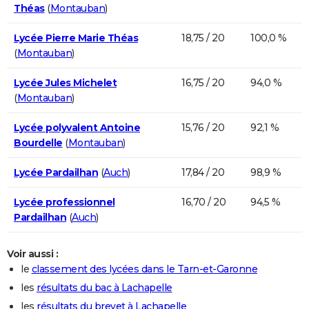
Théas
(
Montauban
)
Lycée Pierre Marie Théas
18,75 / 20
100,0 %
(
Montauban
)
Lycée Jules Michelet
16,75 / 20
94,0 %
(
Montauban
)
Lycée polyvalent Antoine
15,76 / 20
92,1 %
Bourdelle
(
Montauban
)
Lycée Pardailhan
(
Auch
)
17,84 / 20
98,9 %
Lycée professionnel
16,70 / 20
94,5 %
Pardailhan
(
Auch
)
Voir aussi :
le
classement des lycées dans le Tarn-et-Garonne
les
résultats du bac à Lachapelle
les
résultats du brevet à Lachapelle