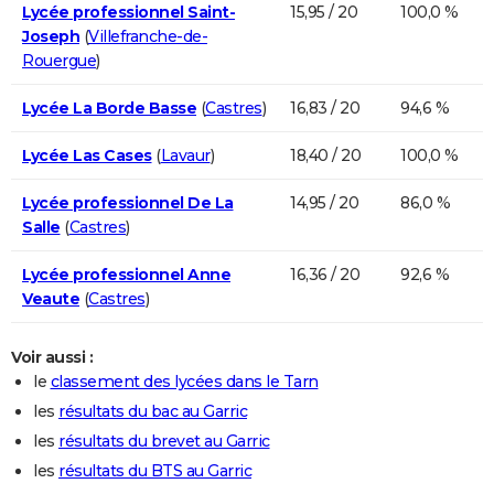
Lycée professionnel Saint-
15,95 / 20
100,0 %
Joseph
(
Villefranche-de-
Rouergue
)
Lycée La Borde Basse
(
Castres
)
16,83 / 20
94,6 %
Lycée Las Cases
(
Lavaur
)
18,40 / 20
100,0 %
Lycée professionnel De La
14,95 / 20
86,0 %
Salle
(
Castres
)
Lycée professionnel Anne
16,36 / 20
92,6 %
Veaute
(
Castres
)
Voir aussi :
le
classement des lycées dans le Tarn
les
résultats du bac au Garric
les
résultats du brevet au Garric
les
résultats du BTS au Garric