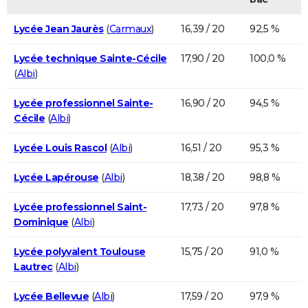
Lycée Jean Jaurès
(
Carmaux
)
16,39 / 20
92,5 %
Lycée technique Sainte-Cécile
17,90 / 20
100,0 %
(
Albi
)
Lycée professionnel Sainte-
16,90 / 20
94,5 %
Cécile
(
Albi
)
Lycée Louis Rascol
(
Albi
)
16,51 / 20
95,3 %
Lycée Lapérouse
(
Albi
)
18,38 / 20
98,8 %
Lycée professionnel Saint-
17,73 / 20
97,8 %
Dominique
(
Albi
)
Lycée polyvalent Toulouse
15,75 / 20
91,0 %
Lautrec
(
Albi
)
Lycée Bellevue
(
Albi
)
17,59 / 20
97,9 %