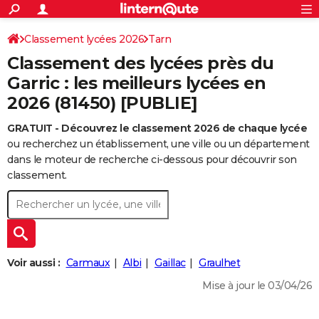
ACTUALITÉS
Connexion
S'inscrire
Classement lycées 2026
Tarn
Rechercher
Société
Education
Villes
Politique
Faits Divers
Monde
+
SPORT
Classement des lycées près du
Football
Cyclisme
Forum
Coupe du monde 2026
Tennis
Rugby
CULTURE
Garric : les meilleurs lycées en
2026 (81450) [PUBLIE]
TNT
Cinéma
Musique
Programme TV
Streaming
Sorties cinéma
+
FINANCE
GRATUIT - Découvrez le classement 2026 de chaque lycée
Impôts
Immobilier
Banque
Crédit
Retraite
Epargne
Risques naturels par ville
Assurance
AUTO
ou recherchez un établissement, une ville ou un département
Réserver un essai
Berlines
Forum auto
Essais
Citadines
SUV
+
dans le moteur de recherche ci-dessous pour découvrir son
HIGH-TECH
classement.
Meilleur smartphone
Ordinateurs
Guide high-tech
Mobiles
Internet
Jeux vidéo
+
BRICOLAGE
Aménagement intérieur
Cuisine
Jardinage
+
Forum
Extérieur
Salle de bains
Rangement
WEEK-END
Escapades
Expositions
Week-end nature
Guides de France
Patrimoine
Musées
+
LIFESTYLE
Voir aussi :
Carmaux
Albi
Gaillac
Graulhet
Bien-être
Mode
+
Art de vivre
Loisirs
Modes de vie
SANTE
Mise à jour le 03/04/26
Guide de la santé
Médicaments
+
Alimentation
Maladies
Sommeil
VOYAGE