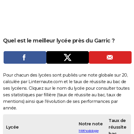
City break
Voyage de noces
Climat
Destinations
Voyage nature
Forum
+
PHOTO
GUIDES D'ACHAT
BONS PLANS
Quel est le meilleur lycée près du Garric ?
CARTE DE VOEUX
Carte Bonne année
Carte Pâques
Carte de Noël
Carte Saint-Valentin
Carte d'anniversaire
DICTIONNAIRE
Biographies
Expressions
Dictionnaire
Citations
Proverbes
PROGRAMME TV
Pour chacun des lycées sont publiés une note globale sur 20,
COPAINS D'AVANT
calculée par Linternaute.com et le taux de réussite au bac de
ses lycéens. Cliquez sur le nom du lycée pour consulter toutes
Se connecter
Collèges
Universités
Service militaire
S'inscrire
Lycées
Primaires
Entreprises
Avis de recherche
AVIS DE DÉCÈS
ses statistiques par fillière (taux de réussite au bac, taux de
mentions) ainsi que l'évolution de ses performances par
FORUM
année.
Lifestyle
Sport
Television
Cinema
Bricolage
Culture
Auto
Voyage
Taux de
Notre note
Lycée
réussite
Méthodologie
bac