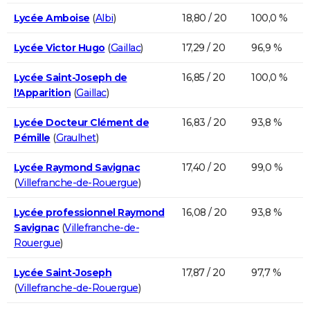
Lycée Amboise
(
Albi
)
18,80 / 20
100,0 %
Lycée Victor Hugo
(
Gaillac
)
17,29 / 20
96,9 %
Lycée Saint-Joseph de
16,85 / 20
100,0 %
l'Apparition
(
Gaillac
)
Lycée Docteur Clément de
16,83 / 20
93,8 %
Pémille
(
Graulhet
)
Lycée Raymond Savignac
17,40 / 20
99,0 %
(
Villefranche-de-Rouergue
)
Lycée professionnel Raymond
16,08 / 20
93,8 %
Savignac
(
Villefranche-de-
Rouergue
)
Lycée Saint-Joseph
17,87 / 20
97,7 %
(
Villefranche-de-Rouergue
)