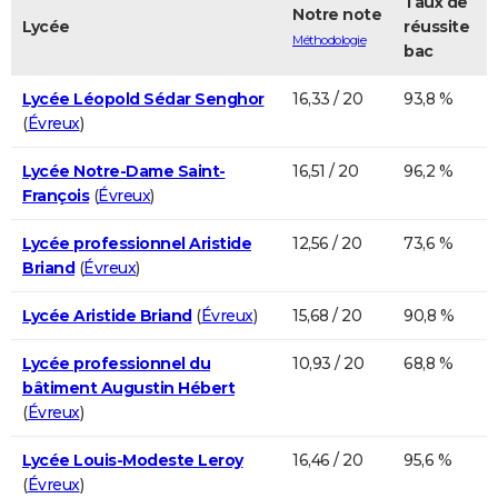
Taux de
Notre note
Lycée
réussite
Méthodologie
bac
Lycée Léopold Sédar Senghor
16,33 / 20
93,8 %
(
Évreux
)
Lycée Notre-Dame Saint-
16,51 / 20
96,2 %
François
(
Évreux
)
Lycée professionnel Aristide
12,56 / 20
73,6 %
Briand
(
Évreux
)
Lycée Aristide Briand
(
Évreux
)
15,68 / 20
90,8 %
Lycée professionnel du
10,93 / 20
68,8 %
bâtiment Augustin Hébert
(
Évreux
)
Lycée Louis-Modeste Leroy
16,46 / 20
95,6 %
(
Évreux
)