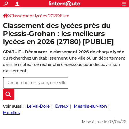
ACTUALITÉS
Connexion
S'inscrire
Classement lycées 2026
Eure
Rechercher
Société
Education
Villes
Politique
Faits Divers
Monde
+
SPORT
Classement des lycées près du
Football
Cyclisme
Forum
Coupe du monde 2026
Tennis
Rugby
CULTURE
Plessis-Grohan : les meilleurs
lycées en 2026 (27180) [PUBLIE]
TNT
Cinéma
Musique
Programme TV
Streaming
Sorties cinéma
+
FINANCE
GRATUIT - Découvrez le classement 2026 de chaque lycée
Impôts
Immobilier
Banque
Crédit
Retraite
Epargne
Risques naturels par ville
Assurance
AUTO
ou recherchez un établissement, une ville ou un département
Réserver un essai
Berlines
Forum auto
Essais
Citadines
SUV
+
dans le moteur de recherche ci-dessous pour découvrir son
HIGH-TECH
classement.
Meilleur smartphone
Ordinateurs
Guide high-tech
Mobiles
Internet
Jeux vidéo
+
BRICOLAGE
Aménagement intérieur
Cuisine
Jardinage
+
Forum
Extérieur
Salle de bains
Rangement
WEEK-END
Escapades
Expositions
Week-end nature
Guides de France
Patrimoine
Musées
+
LIFESTYLE
Voir aussi :
Le Val-Doré
Évreux
Mesnils-sur-Iton
Bien-être
Mode
+
Art de vivre
Loisirs
Modes de vie
Ménilles
SANTE
Mise à jour le 03/04/26
Guide de la santé
Médicaments
+
Alimentation
Maladies
Sommeil
VOYAGE