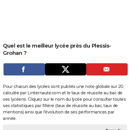
City break
Voyage de noces
Climat
Destinations
Voyage nature
Forum
+
PHOTO
GUIDES D'ACHAT
BONS PLANS
CARTE DE VOEUX
Quel est le meilleur lycée près du Plessis-
Grohan ?
Carte Bonne année
Carte Pâques
Carte de Noël
Carte Saint-Valentin
Carte d'anniversaire
DICTIONNAIRE
Biographies
Expressions
Dictionnaire
Citations
Proverbes
PROGRAMME TV
COPAINS D'AVANT
Pour chacun des lycées sont publiés une note globale sur 20,
Se connecter
Collèges
Universités
Service militaire
S'inscrire
Lycées
Primaires
Entreprises
Avis de recherche
AVIS DE DÉCÈS
calculée par Linternaute.com et le taux de réussite au bac de
ses lycéens. Cliquez sur le nom du lycée pour consulter toutes
FORUM
ses statistiques par fillière (taux de réussite au bac, taux de
Lifestyle
Sport
Television
Cinema
Bricolage
Culture
Auto
Voyage
mentions) ainsi que l'évolution de ses performances par
année.