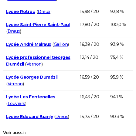
Lycée Rotrou
(
Dreux
)
15,98 / 20
93,8 %
Lycée Saint-Pierre Saint-Paul
17,80 / 20
100,0 %
(
Dreux
)
Lycée André Malraux
(
Gaillon
)
16,39 / 20
93,9 %
Lycée professionnel Georges
12,14 / 20
75,4 %
Dumézil
(
Vernon
)
Lycée Georges Dumézil
16,59 / 20
95,9 %
(
Vernon
)
Lycée Les Fontenelles
16,43 / 20
94,1 %
(
Louviers
)
Lycée Edouard Branly
(
Dreux
)
15,73 / 20
90,3 %
Voir aussi :