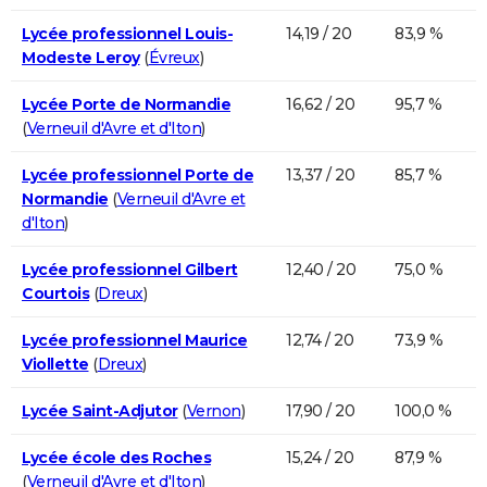
Lycée professionnel Louis-
14,19 / 20
83,9 %
Modeste Leroy
(
Évreux
)
Lycée Porte de Normandie
16,62 / 20
95,7 %
(
Verneuil d'Avre et d'Iton
)
Lycée professionnel Porte de
13,37 / 20
85,7 %
Normandie
(
Verneuil d'Avre et
d'Iton
)
Lycée professionnel Gilbert
12,40 / 20
75,0 %
Courtois
(
Dreux
)
Lycée professionnel Maurice
12,74 / 20
73,9 %
Viollette
(
Dreux
)
Lycée Saint-Adjutor
(
Vernon
)
17,90 / 20
100,0 %
Lycée école des Roches
15,24 / 20
87,9 %
(
Verneuil d'Avre et d'Iton
)