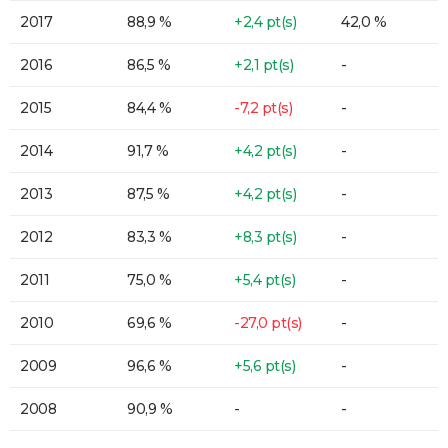
2017
88,9 %
+2,4 pt(s)
42,0 %
2016
86,5 %
+2,1 pt(s)
-
2015
84,4 %
-7,2 pt(s)
-
2014
91,7 %
+4,2 pt(s)
-
2013
87,5 %
+4,2 pt(s)
-
2012
83,3 %
+8,3 pt(s)
-
2011
75,0 %
+5,4 pt(s)
-
2010
69,6 %
-27,0 pt(s)
-
2009
96,6 %
+5,6 pt(s)
-
2008
90,9 %
-
-