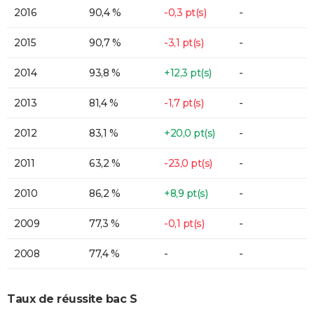
2016
90,4 %
-0,3 pt(s)
-
2015
90,7 %
-3,1 pt(s)
-
2014
93,8 %
+12,3 pt(s)
-
2013
81,4 %
-1,7 pt(s)
-
2012
83,1 %
+20,0 pt(s)
-
2011
63,2 %
-23,0 pt(s)
-
2010
86,2 %
+8,9 pt(s)
-
2009
77,3 %
-0,1 pt(s)
-
2008
77,4 %
-
-
Taux de réussite bac S