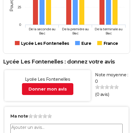
25
0
De la seconde au
De la première au
De la terminale au
Bac
Bac
Bac
Lycée Les Fontenelles
Eure
France
Lycée Les Fontenelles : donnez votre avis
Note moyenne :
Lycée Les Fontenelles
0
Donner mon avis
(
0
avis)
Ma note