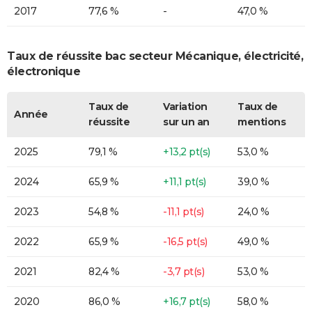
2017
77,6 %
-
47,0 %
Taux de réussite bac secteur Mécanique, électricité,
électronique
Taux de
Variation
Taux de
Année
réussite
sur un an
mentions
2025
79,1 %
+13,2 pt(s)
53,0 %
2024
65,9 %
+11,1 pt(s)
39,0 %
2023
54,8 %
-11,1 pt(s)
24,0 %
2022
65,9 %
-16,5 pt(s)
49,0 %
2021
82,4 %
-3,7 pt(s)
53,0 %
2020
86,0 %
+16,7 pt(s)
58,0 %