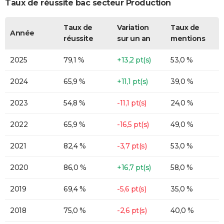
Taux de réussite bac secteur Production
Taux de
Variation
Taux de
Année
réussite
sur un an
mentions
2025
79,1 %
+13,2 pt(s)
53,0 %
2024
65,9 %
+11,1 pt(s)
39,0 %
2023
54,8 %
-11,1 pt(s)
24,0 %
2022
65,9 %
-16,5 pt(s)
49,0 %
2021
82,4 %
-3,7 pt(s)
53,0 %
2020
86,0 %
+16,7 pt(s)
58,0 %
2019
69,4 %
-5,6 pt(s)
35,0 %
2018
75,0 %
-2,6 pt(s)
40,0 %