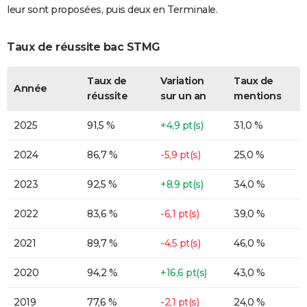
leur sont proposées, puis deux en Terminale.
Taux de réussite bac STMG
Taux de
Variation
Taux de
Année
réussite
sur un an
mentions
2025
91,5 %
+4,9 pt(s)
31,0 %
2024
86,7 %
-5,9 pt(s)
25,0 %
2023
92,5 %
+8,9 pt(s)
34,0 %
2022
83,6 %
-6,1 pt(s)
39,0 %
2021
89,7 %
-4,5 pt(s)
46,0 %
2020
94,2 %
+16,6 pt(s)
43,0 %
2019
77,6 %
-2,1 pt(s)
24,0 %