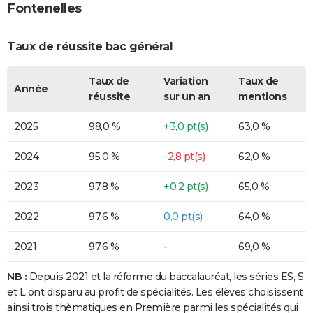
Fontenelles
Taux de réussite bac général
Taux de
Variation
Taux de
Année
réussite
sur un an
mentions
2025
98,0 %
+3,0 pt(s)
63,0 %
2024
95,0 %
-2,8 pt(s)
62,0 %
2023
97,8 %
+0,2 pt(s)
65,0 %
2022
97,6 %
0,0 pt(s)
64,0 %
2021
97,6 %
-
69,0 %
NB :
Depuis 2021 et la réforme du baccalauréat, les séries ES, S
et L ont disparu au profit de spécialités. Les élèves choisissent
ainsi trois thèmatiques en Première parmi les spécialités qui