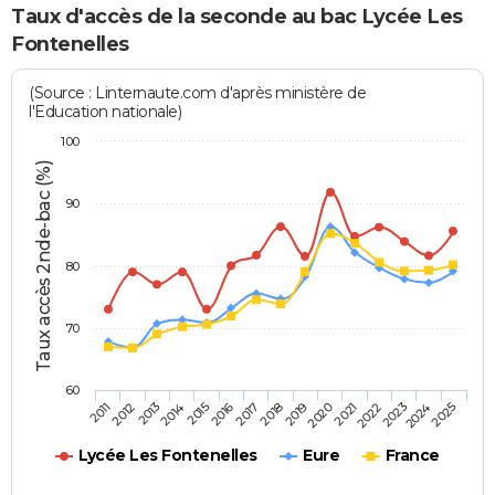
Taux d'accès de la seconde au bac Lycée Les
Fontenelles
(Source : Linternaute.com d'après ministère de
l'Education nationale)
100
Taux accès 2nde-bac (%)
90
80
70
60
2013
2016
2019
2022
2025
2011
2014
2017
2020
2023
2012
2015
2018
2021
2024
Lycée Les Fontenelles
Eure
France