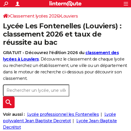
ACTUALITÉS
Connexion
S'inscrire
Classement lycées 2026
Louviers
Rechercher
Société
Education
Villes
Politique
Faits Divers
Monde
+
SPORT
Lycée Les Fontenelles (Louviers) :
Football
Cyclisme
Forum
Coupe du monde 2026
Tennis
Rugby
CULTURE
classement 2026 et taux de
réussite au bac
TNT
Cinéma
Musique
Programme TV
Streaming
Sorties cinéma
+
FINANCE
GRATUIT - Découvrez l'édition 2026 du
classement des
Impôts
Immobilier
Banque
Crédit
Retraite
Epargne
Risques naturels par ville
Assurance
AUTO
lycées à Louviers
. Découvrez le classement de chaque lycée
Réserver un essai
Berlines
Forum auto
Essais
Citadines
SUV
+
ou recherchez un établissement, une ville ou un département
HIGH-TECH
dans le moteur de recherche ci-dessous pour découvrir son
Meilleur smartphone
Ordinateurs
Guide high-tech
Mobiles
Internet
Jeux vidéo
+
classement.
BRICOLAGE
Aménagement intérieur
Cuisine
Jardinage
+
Forum
Extérieur
Salle de bains
Rangement
WEEK-END
Escapades
Expositions
Week-end nature
Guides de France
Patrimoine
Musées
+
LIFESTYLE
Bien-être
Mode
+
Art de vivre
Loisirs
Modes de vie
Voir aussi :
Lycée professionnel les Fontenelles
Lycée
SANTE
polyvalent Jean Baptiste Decretot
Lycée Jean-Baptiste
Guide de la santé
Médicaments
+
Alimentation
Maladies
Sommeil
VOYAGE
Decrétot