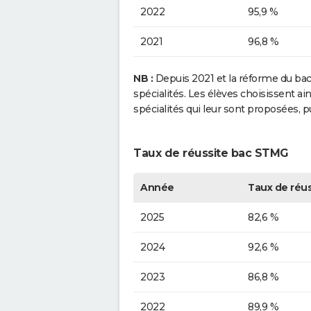
2022
95,9 %
2021
96,8 %
NB :
Depuis 2021 et la réforme du bacca
spécialités. Les élèves choisissent a
spécialités qui leur sont proposées, 
Taux de réussite bac STMG
Année
Taux de réus
2025
82,6 %
2024
92,6 %
2023
86,8 %
2022
89,9 %