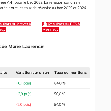
e A-1 : pour le bac 2025, La variation sur un an
atée entre les taux de réussite au bac 2025 et 2024.
sultats du brevet à
Résultats du BTS à
ecy
Mennecy
ycée Marie Laurencin
site
Variation sur un an
Taux de mentions
+0,1 pt(s)
64,0 %
+2,9 pt(s)
56,0 %
-2,0 pt(s)
54,0 %