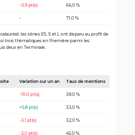
-0,9 pt(s)
66,0 %
-
71,0 %
lauréat, les séries ES, S et L ont disparu au profit de
insi trois thèmatiques en Première parmi les
puis deux en Terminale.
site
Variation sur un an
Taux de mentions
-10,0 pt(s)
39,0 %
+5,8 pt(s)
33,0 %
-3,1 pt(s)
32,0 %
-3,0 pt(s)
45,0 %