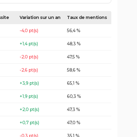
site
Variation sur un an
Taux de mentions
-4,0 pt(s)
56,4 %
+1,4 pt(s)
48,3 %
-2,0 pt(s)
47,5 %
-2,6 pt(s)
58,6 %
+3,9 pt(s)
65,1 %
+1,9 pt(s)
60,3 %
+2,0 pt(s)
47,3 %
+0,7 pt(s)
47,0 %
-0,3 pt(s)
35,1 %