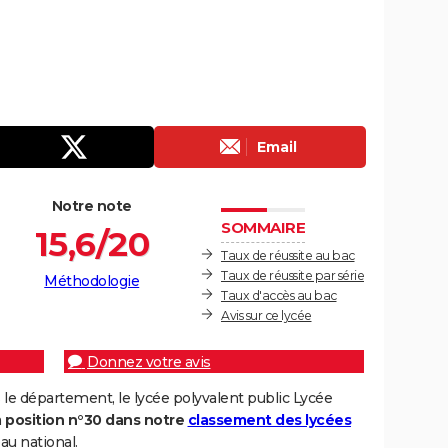
Email
Notre note
SOMMAIRE
15,6/20
Taux de réussite au bac
Taux de réussite par série
Méthodologie
Taux d'accès au bac
Avis sur ce lycée
Donnez votre avis
le département, le lycée polyvalent public Lycée
a
position n°30 dans notre
classement des lycées
au national.