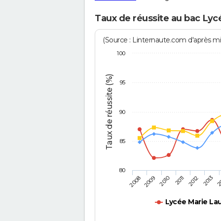
Taux de réussite au bac Lyc
(Source : Linternaute.com d'après min
100
Taux de réussite (%)
95
90
85
80
2011
2010
2
2009
2013
2008
2012
Lycée Marie La