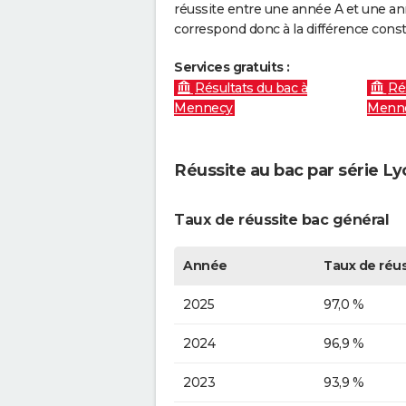
réussite entre une année A et une anné
correspond donc à la différence const
Services gratuits :
Résultats du bac à
Ré
Mennecy
Menn
Réussite au bac par série L
Taux de réussite bac général
Année
Taux de réus
2025
97,0 %
2024
96,9 %
2023
93,9 %