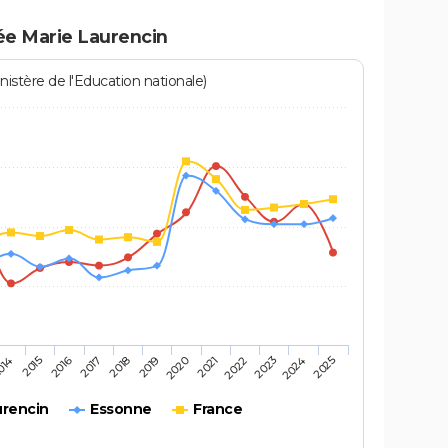
ée Marie Laurencin
istère de l'Education nationale)
2016
2025
2020
2015
2024
2019
014
2023
2018
2022
2017
2021
urencin
Essonne
France