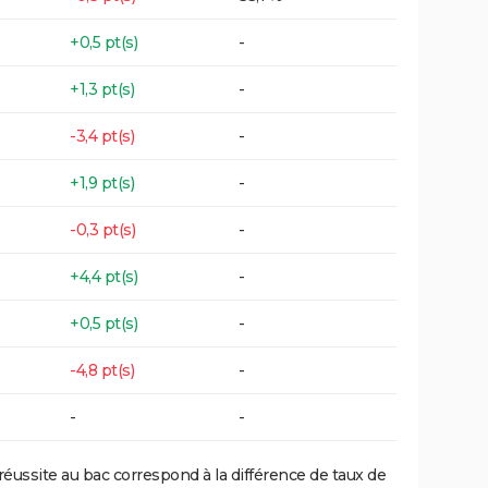
+0,5 pt(s)
-
+1,3 pt(s)
-
-3,4 pt(s)
-
+1,9 pt(s)
-
-0,3 pt(s)
-
+4,4 pt(s)
-
+0,5 pt(s)
-
-4,8 pt(s)
-
-
-
réussite au bac correspond à la différence de taux de