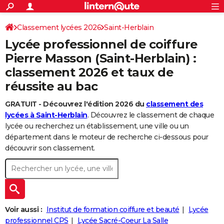
ACTUALITÉS
Connexion
S'inscrire
Classement lycées 2026
Saint-Herblain
Rechercher
Société
Education
Villes
Politique
Faits Divers
Monde
+
SPORT
Lycée professionnel de coiffure
Football
Cyclisme
Forum
Coupe du monde 2026
Tennis
Rugby
CULTURE
Pierre Masson (Saint-Herblain) :
classement 2026 et taux de
TNT
Cinéma
Musique
Programme TV
Streaming
Sorties cinéma
+
FINANCE
réussite au bac
Impôts
Immobilier
Banque
Crédit
Retraite
Epargne
Risques naturels par ville
Assurance
AUTO
GRATUIT - Découvrez l'édition 2026 du
classement des
Réserver un essai
Berlines
Forum auto
Essais
Citadines
SUV
+
HIGH-TECH
lycées à Saint-Herblain
. Découvrez le classement de chaque
lycée ou recherchez un établissement, une ville ou un
Meilleur smartphone
Ordinateurs
Guide high-tech
Mobiles
Internet
Jeux vidéo
+
BRICOLAGE
département dans le moteur de recherche ci-dessous pour
découvrir son classement.
Aménagement intérieur
Cuisine
Jardinage
+
Forum
Extérieur
Salle de bains
Rangement
WEEK-END
Escapades
Expositions
Week-end nature
Guides de France
Patrimoine
Musées
+
LIFESTYLE
Bien-être
Mode
+
Art de vivre
Loisirs
Modes de vie
SANTE
Voir aussi :
Institut de formation coiffure et beauté
Lycée
Guide de la santé
Médicaments
+
Alimentation
Maladies
Sommeil
VOYAGE
professionnel CPS
Lycée Sacré-Coeur La Salle