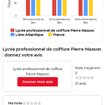
25
0
De la seconde au
De la première au
De la terminale au
Bac
Bac
Bac
Lycée professionnel de coiffure Pierre Masson
Loire-Atlantique
France
Lycée professionnel de coiffure Pierre Masson
: donnez votre avis
Note moyenne :
Lycée professionnel de coiffure
0
Pierre Masson
Donner mon avis
(
0
avis)
Ma note