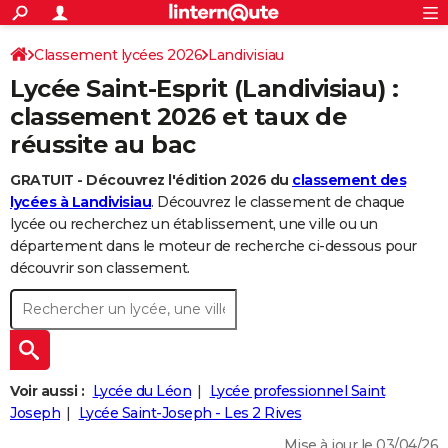
ACTUALITÉS
Connexion
S'inscrire
Classement lycées 2026
Landivisiau
Rechercher
Société
Education
Villes
Politique
Faits Divers
Monde
+
SPORT
Lycée Saint-Esprit (Landivisiau) :
Football
Cyclisme
Forum
Coupe du monde 2026
Tennis
Rugby
CULTURE
classement 2026 et taux de
réussite au bac
TNT
Cinéma
Musique
Programme TV
Streaming
Sorties cinéma
+
FINANCE
GRATUIT - Découvrez l'édition 2026 du
classement des
Impôts
Immobilier
Banque
Crédit
Retraite
Epargne
Risques naturels par ville
Assurance
AUTO
lycées à Landivisiau
. Découvrez le classement de chaque
Réserver un essai
Berlines
Forum auto
Essais
Citadines
SUV
+
lycée ou recherchez un établissement, une ville ou un
HIGH-TECH
département dans le moteur de recherche ci-dessous pour
Meilleur smartphone
Ordinateurs
Guide high-tech
Mobiles
Internet
Jeux vidéo
+
découvrir son classement.
BRICOLAGE
Aménagement intérieur
Cuisine
Jardinage
+
Forum
Extérieur
Salle de bains
Rangement
WEEK-END
Escapades
Expositions
Week-end nature
Guides de France
Patrimoine
Musées
+
LIFESTYLE
Bien-être
Mode
+
Art de vivre
Loisirs
Modes de vie
Voir aussi :
Lycée du Léon
Lycée professionnel Saint
SANTE
Joseph
Lycée Saint-Joseph - Les 2 Rives
Guide de la santé
Médicaments
+
Alimentation
Maladies
Sommeil
VOYAGE
Mise à jour le 03/04/26