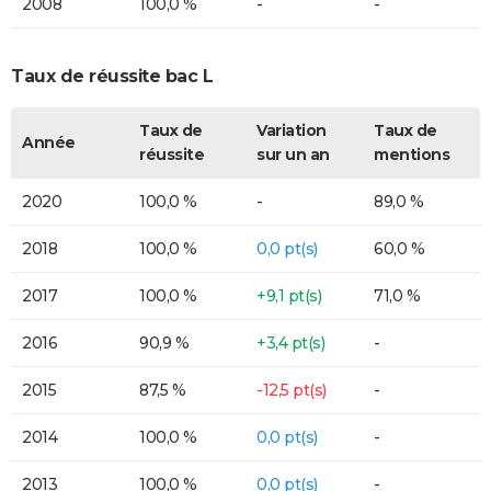
2008
100,0 %
-
-
Taux de réussite bac L
Taux de
Variation
Taux de
Année
réussite
sur un an
mentions
2020
100,0 %
-
89,0 %
2018
100,0 %
0,0 pt(s)
60,0 %
2017
100,0 %
+9,1 pt(s)
71,0 %
2016
90,9 %
+3,4 pt(s)
-
2015
87,5 %
-12,5 pt(s)
-
2014
100,0 %
0,0 pt(s)
-
2013
100,0 %
0,0 pt(s)
-