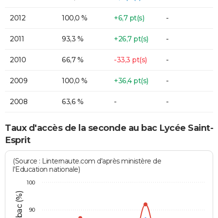
2012
100,0 %
+6,7 pt(s)
-
2011
93,3 %
+26,7 pt(s)
-
2010
66,7 %
-33,3 pt(s)
-
2009
100,0 %
+36,4 pt(s)
-
2008
63,6 %
-
-
Taux d'accès de la seconde au bac Lycée Saint-
Esprit
(Source : Linternaute.com d'après ministère de
l'Education nationale)
100
90