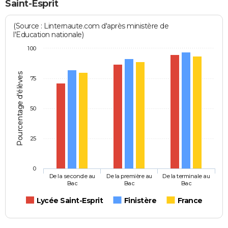
Saint-Esprit
(Source : Linternaute.com d'après ministère de
l'Education nationale)
100
Pourcentage d'élèves
75
50
25
0
De la seconde au
De la première au
De la terminale au
Bac
Bac
Bac
Lycée Saint-Esprit
Finistère
France