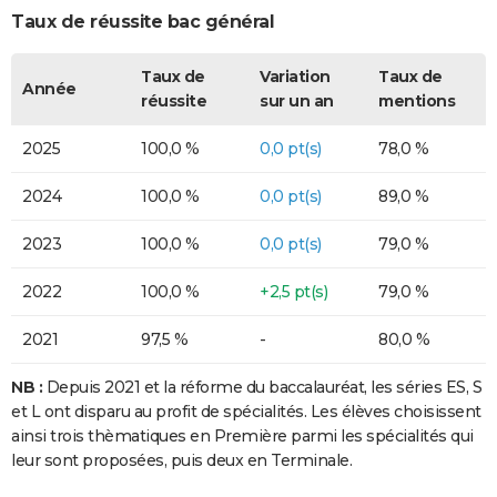
Taux de réussite bac général
Taux de
Variation
Taux de
Année
réussite
sur un an
mentions
2025
100,0 %
0,0 pt(s)
78,0 %
2024
100,0 %
0,0 pt(s)
89,0 %
2023
100,0 %
0,0 pt(s)
79,0 %
2022
100,0 %
+2,5 pt(s)
79,0 %
2021
97,5 %
-
80,0 %
NB :
Depuis 2021 et la réforme du baccalauréat, les séries ES, S
et L ont disparu au profit de spécialités. Les élèves choisissent
ainsi trois thèmatiques en Première parmi les spécialités qui
leur sont proposées, puis deux en Terminale.