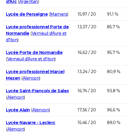
d'Arc
(
Argentan
)
Lycée de Perseigne
(
Mamers
)
15,97 / 20
91,1 %
Lycée professionnel Porte de
13,37 / 20
85,7 %
Normandie
(
Verneuil d'Avre et
d'Iton
)
Lycée Porte de Normandie
16,62 / 20
95,7 %
(
Verneuil d'Avre et d'Iton
)
Lycée professionnel Marcel
13,24 / 20
80,9 %
Mezen
(
Alençon
)
Lycée Saint-François de Sales
16,74 / 20
93,8 %
(
Alençon
)
Lycée Alain
(
Alençon
)
17,36 / 20
96,6 %
Lycée Navarre - Leclerc
15,46 / 20
89,0 %
(
Alençon
)