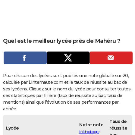
City break
Voyage de noces
Climat
Destinations
Voyage nature
Forum
+
PHOTO
GUIDES D'ACHAT
BONS PLANS
Quel est le meilleur lycée près de Mahéru ?
CARTE DE VOEUX
Carte Bonne année
Carte Pâques
Carte de Noël
Carte Saint-Valentin
Carte d'anniversaire
DICTIONNAIRE
Biographies
Expressions
Dictionnaire
Citations
Proverbes
PROGRAMME TV
Pour chacun des lycées sont publiés une note globale sur 20,
COPAINS D'AVANT
calculée par Linternaute.com et le taux de réussite au bac de
ses lycéens. Cliquez sur le nom du lycée pour consulter toutes
Se connecter
Collèges
Universités
Service militaire
S'inscrire
Lycées
Primaires
Entreprises
Avis de recherche
AVIS DE DÉCÈS
ses statistiques par fillière (taux de réussite au bac, taux de
mentions) ainsi que l'évolution de ses performances par
FORUM
année.
Lifestyle
Sport
Television
Cinema
Bricolage
Culture
Auto
Voyage
Taux de
Notre note
Lycée
réussite
Méthodologie
bac