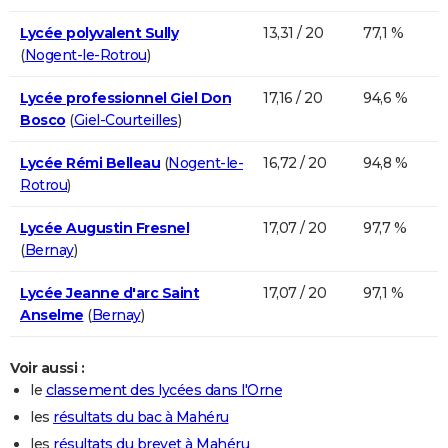
Lycée polyvalent Sully
13,31 / 20
77,1 %
(
Nogent-le-Rotrou
)
Lycée professionnel Giel Don
17,16 / 20
94,6 %
Bosco
(
Giel-Courteilles
)
Lycée Rémi Belleau
(
Nogent-le-
16,72 / 20
94,8 %
Rotrou
)
Lycée Augustin Fresnel
17,07 / 20
97,7 %
(
Bernay
)
Lycée Jeanne d'arc Saint
17,07 / 20
97,1 %
Anselme
(
Bernay
)
Voir aussi :
le
classement des lycées dans l'Orne
les
résultats du bac à Mahéru
les
résultats du brevet à Mahéru