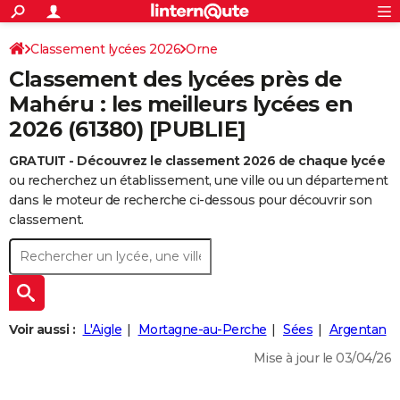
ACTUALITÉS
Connexion
S'inscrire
Classement lycées 2026
Orne
Rechercher
Société
Education
Villes
Politique
Faits Divers
Monde
+
SPORT
Classement des lycées près de
Football
Cyclisme
Forum
Coupe du monde 2026
Tennis
Rugby
CULTURE
Mahéru : les meilleurs lycées en
2026 (61380) [PUBLIE]
TNT
Cinéma
Musique
Programme TV
Streaming
Sorties cinéma
+
FINANCE
GRATUIT - Découvrez le classement 2026 de chaque lycée
Impôts
Immobilier
Banque
Crédit
Retraite
Epargne
Risques naturels par ville
Assurance
AUTO
ou recherchez un établissement, une ville ou un département
Réserver un essai
Berlines
Forum auto
Essais
Citadines
SUV
+
dans le moteur de recherche ci-dessous pour découvrir son
HIGH-TECH
classement.
Meilleur smartphone
Ordinateurs
Guide high-tech
Mobiles
Internet
Jeux vidéo
+
BRICOLAGE
Aménagement intérieur
Cuisine
Jardinage
+
Forum
Extérieur
Salle de bains
Rangement
WEEK-END
Escapades
Expositions
Week-end nature
Guides de France
Patrimoine
Musées
+
LIFESTYLE
Voir aussi :
L'Aigle
Mortagne-au-Perche
Sées
Argentan
Bien-être
Mode
+
Art de vivre
Loisirs
Modes de vie
SANTE
Mise à jour le 03/04/26
Guide de la santé
Médicaments
+
Alimentation
Maladies
Sommeil
VOYAGE