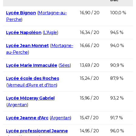
Lycée Bignon
(
Mortagne-au-
16,90 / 20
100,0 %
Perche
)
Lycée Napoléon
(
L'Aigle
)
16,34 / 20
94,5 %
Lycée Jean Monnet
(
Mortagne-
16,66 / 20
94,0 %
au-Perche
)
Lycée Marie Immaculée
(
Sées
)
13,69 / 20
90,9 %
Lycée école des Roches
15,24 / 20
87,9 %
(
Verneuil d'Avre et d'Iton
)
Lycée Mézeray Gabriel
15,96 / 20
93,2 %
(
Argentan
)
Lycée Jeanne d'Arc
(
Argentan
)
15,47 / 20
91,7 %
Lycée professionnel Jeanne
14,95 / 20
96,0 %