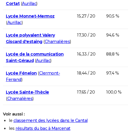
Cortat
(
Aurillac
)
Lycée Monnet-Mermoz
15,27 / 20
90,5 %
(
Aurillac
)
Lycée polyvalent Valery
17,30 / 20
94,6 %
Giscard d'estaing
(
Chamalières
)
Lycée de la communication
16,33 / 20
88,8 %
Saint-Géraud
(
Aurillac
)
Lycée Fénelon
(
Clermont-
18,44 / 20
97,4 %
Ferrand
)
Lycée Sainte-Thècle
17,65 / 20
100,0 %
(
Chamalières
)
Voir aussi :
le
classement des lycées dans le Cantal
les
résultats du bac à Marcenat