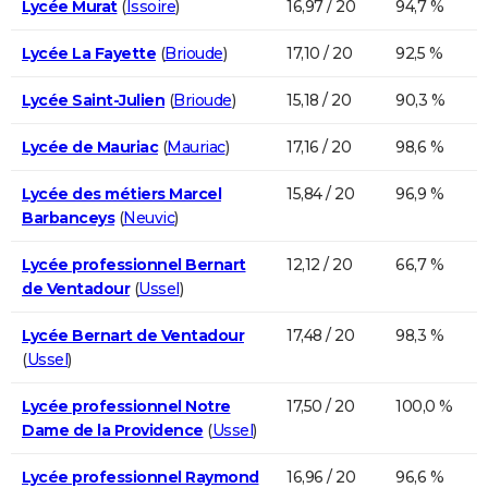
Lycée Murat
(
Issoire
)
16,97 / 20
94,7 %
Lycée La Fayette
(
Brioude
)
17,10 / 20
92,5 %
Lycée Saint-Julien
(
Brioude
)
15,18 / 20
90,3 %
Lycée de Mauriac
(
Mauriac
)
17,16 / 20
98,6 %
Lycée des métiers Marcel
15,84 / 20
96,9 %
Barbanceys
(
Neuvic
)
Lycée professionnel Bernart
12,12 / 20
66,7 %
de Ventadour
(
Ussel
)
Lycée Bernart de Ventadour
17,48 / 20
98,3 %
(
Ussel
)
Lycée professionnel Notre
17,50 / 20
100,0 %
Dame de la Providence
(
Ussel
)
Lycée professionnel Raymond
16,96 / 20
96,6 %