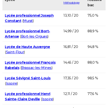
Méthodologie
bac
Lycée professionnel Joseph
13,10 / 20
75,0 %
Constant
(
Murat
)
Lycée professionnel Bort-
14,99 / 20
88,9 %
Artense
(
Bort-les-Orgues
)
Lycée de Haute Auvergne
16,81 / 20
94,8 %
(
Saint-Flour
)
Lycée professionnel François
14,45 / 20
88,0 %
Rabelais
(
Brassac-les-Mines
)
Lycée Sévigné Saint-Louis
17,35 / 20
98,5 %
(
Issoire
)
Lycée professionnel Henri
12,11 / 20
77,6 %
Sainte-Claire Deville
(
Issoire
)