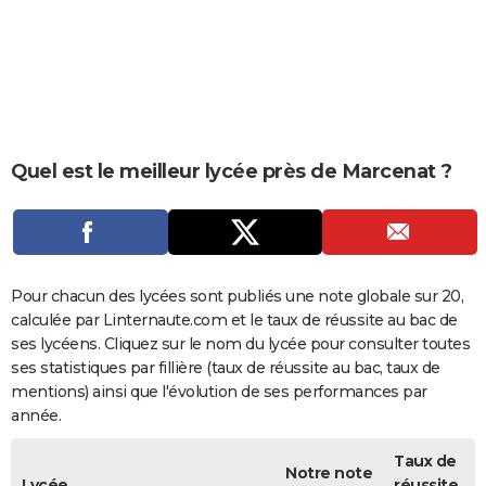
City break
Voyage de noces
Climat
Destinations
Voyage nature
Forum
+
PHOTO
GUIDES D'ACHAT
BONS PLANS
CARTE DE VOEUX
Quel est le meilleur lycée près de Marcenat ?
Carte Bonne année
Carte Pâques
Carte de Noël
Carte Saint-Valentin
Carte d'anniversaire
DICTIONNAIRE
Biographies
Expressions
Dictionnaire
Citations
Proverbes
PROGRAMME TV
COPAINS D'AVANT
Pour chacun des lycées sont publiés une note globale sur 20,
calculée par Linternaute.com et le taux de réussite au bac de
Se connecter
Collèges
Universités
Service militaire
S'inscrire
Lycées
Primaires
Entreprises
Avis de recherche
AVIS DE DÉCÈS
ses lycéens. Cliquez sur le nom du lycée pour consulter toutes
ses statistiques par fillière (taux de réussite au bac, taux de
FORUM
mentions) ainsi que l'évolution de ses performances par
année.
Lifestyle
Sport
Television
Cinema
Bricolage
Culture
Auto
Voyage
Taux de
Notre note
Lycée
réussite