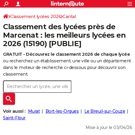
ACTUALITÉS
Connexion
S'inscrire
Classement lycées 2026
Cantal
Rechercher
Société
Education
Villes
Politique
Faits Divers
Monde
+
SPORT
Classement des lycées près de
Football
Cyclisme
Forum
Coupe du monde 2026
Tennis
Rugby
CULTURE
Marcenat : les meilleurs lycées en
2026 (15190) [PUBLIE]
TNT
Cinéma
Musique
Programme TV
Streaming
Sorties cinéma
+
FINANCE
GRATUIT - Découvrez le classement 2026 de chaque lycée
Impôts
Immobilier
Banque
Crédit
Retraite
Epargne
Risques naturels par ville
Assurance
AUTO
ou recherchez un établissement, une ville ou un département
Réserver un essai
Berlines
Forum auto
Essais
Citadines
SUV
+
dans le moteur de recherche ci-dessous pour découvrir son
HIGH-TECH
classement.
Meilleur smartphone
Ordinateurs
Guide high-tech
Mobiles
Internet
Jeux vidéo
+
BRICOLAGE
Aménagement intérieur
Cuisine
Jardinage
+
Forum
Extérieur
Salle de bains
Rangement
WEEK-END
Escapades
Expositions
Week-end nature
Guides de France
Patrimoine
Musées
+
LIFESTYLE
Voir aussi :
Murat
Bort-les-Orgues
Le Breuil-sur-Couze
Bien-être
Mode
+
Art de vivre
Loisirs
Modes de vie
Saint-Flour
SANTE
Mise à jour le 03/04/26
Guide de la santé
Médicaments
+
Alimentation
Maladies
Sommeil
VOYAGE