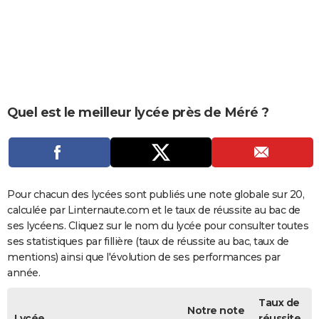
City break
Voyage de noces
Climat
Destinations
Voyage nature
Forum
+
PHOTO
GUIDES D'ACHAT
BONS PLANS
CARTE DE VOEUX
Quel est le meilleur lycée près de Méré ?
Carte Bonne année
Carte Pâques
Carte de Noël
Carte Saint-Valentin
Carte d'anniversaire
DICTIONNAIRE
Biographies
Expressions
Dictionnaire
Citations
Proverbes
PROGRAMME TV
COPAINS D'AVANT
Pour chacun des lycées sont publiés une note globale sur 20,
calculée par Linternaute.com et le taux de réussite au bac de
Se connecter
Collèges
Universités
Service militaire
S'inscrire
Lycées
Primaires
Entreprises
Avis de recherche
AVIS DE DÉCÈS
ses lycéens. Cliquez sur le nom du lycée pour consulter toutes
ses statistiques par fillière (taux de réussite au bac, taux de
FORUM
mentions) ainsi que l'évolution de ses performances par
année.
Lifestyle
Sport
Television
Cinema
Bricolage
Culture
Auto
Voyage
Taux de
Notre note
Lycée
réussite