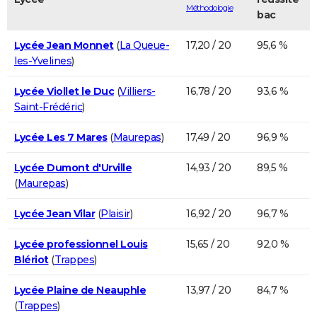
Méthodologie
bac
Lycée Jean Monnet
(
La Queue-
17,20 / 20
95,6 %
les-Yvelines
)
Lycée Viollet le Duc
(
Villiers-
16,78 / 20
93,6 %
Saint-Frédéric
)
Lycée Les 7 Mares
(
Maurepas
)
17,49 / 20
96,9 %
Lycée Dumont d'Urville
14,93 / 20
89,5 %
(
Maurepas
)
Lycée Jean Vilar
(
Plaisir
)
16,92 / 20
96,7 %
Lycée professionnel Louis
15,65 / 20
92,0 %
Blériot
(
Trappes
)
Lycée Plaine de Neauphle
13,97 / 20
84,7 %
(
Trappes
)