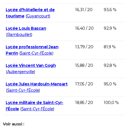
Lycée d'hôtellerie et de
16,31 / 20
93,6 %
tourisme
(
Guyancourt
)
Lycée Louis Bascan
16,40 / 20
92,9 %
(
Rambouillet
)
Lycée professionnel Jean
13,79 / 20
81,9 %
Perrin
(
Saint-Cyr-l'École
)
Lycée Vincent Van Gogh
15,88 / 20
92,8 %
(
Aubergenville
)
Lycée Jules Hardouin-Mansart
17,05 / 20
95,0 %
(
Saint-Cyr-l'École
)
Lycée militaire de Saint-Cyr-
18,85 / 20
100,0 %
l'École
(
Saint-Cyr-l'École
)
Voir aussi :