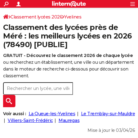
ACTUALITÉS
Connexion
S'inscrire
Classement lycées 2026
Yvelines
Rechercher
Société
Education
Villes
Politique
Faits Divers
Monde
+
SPORT
Classement des lycées près de
Football
Cyclisme
Forum
Coupe du monde 2026
Tennis
Rugby
CULTURE
Méré : les meilleurs lycées en 2026
(78490) [PUBLIE]
TNT
Cinéma
Musique
Programme TV
Streaming
Sorties cinéma
+
FINANCE
GRATUIT - Découvrez le classement 2026 de chaque lycée
Impôts
Immobilier
Banque
Crédit
Retraite
Epargne
Risques naturels par ville
Assurance
AUTO
ou recherchez un établissement, une ville ou un département
Réserver un essai
Berlines
Forum auto
Essais
Citadines
SUV
+
dans le moteur de recherche ci-dessous pour découvrir son
HIGH-TECH
classement.
Meilleur smartphone
Ordinateurs
Guide high-tech
Mobiles
Internet
Jeux vidéo
+
BRICOLAGE
Aménagement intérieur
Cuisine
Jardinage
+
Forum
Extérieur
Salle de bains
Rangement
WEEK-END
Escapades
Expositions
Week-end nature
Guides de France
Patrimoine
Musées
+
LIFESTYLE
Voir aussi :
La Queue-les-Yvelines
Le Tremblay-sur-Mauldre
Bien-être
Mode
+
Art de vivre
Loisirs
Modes de vie
Villiers-Saint-Frédéric
Maurepas
SANTE
Mise à jour le 03/04/26
Guide de la santé
Médicaments
+
Alimentation
Maladies
Sommeil
VOYAGE