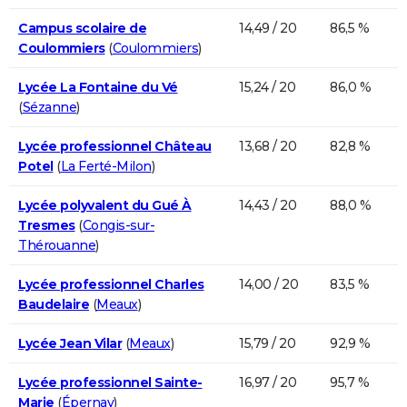
Campus scolaire de
14,49 / 20
86,5 %
Coulommiers
(
Coulommiers
)
Lycée La Fontaine du Vé
15,24 / 20
86,0 %
(
Sézanne
)
Lycée professionnel Château
13,68 / 20
82,8 %
Potel
(
La Ferté-Milon
)
Lycée polyvalent du Gué À
14,43 / 20
88,0 %
Tresmes
(
Congis-sur-
Thérouanne
)
Lycée professionnel Charles
14,00 / 20
83,5 %
Baudelaire
(
Meaux
)
Lycée Jean Vilar
(
Meaux
)
15,79 / 20
92,9 %
Lycée professionnel Sainte-
16,97 / 20
95,7 %
Marie
(
Épernay
)