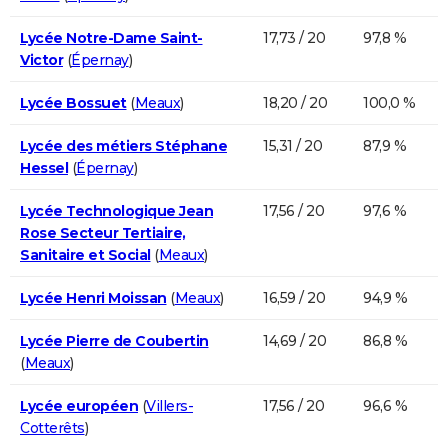
Lycée Notre-Dame Saint-
17,73 / 20
97,8 %
Victor
(
Épernay
)
Lycée Bossuet
(
Meaux
)
18,20 / 20
100,0 %
Lycée des métiers Stéphane
15,31 / 20
87,9 %
Hessel
(
Épernay
)
Lycée Technologique Jean
17,56 / 20
97,6 %
Rose Secteur Tertiaire,
Sanitaire et Social
(
Meaux
)
Lycée Henri Moissan
(
Meaux
)
16,59 / 20
94,9 %
Lycée Pierre de Coubertin
14,69 / 20
86,8 %
(
Meaux
)
Lycée européen
(
Villers-
17,56 / 20
96,6 %
Cotterêts
)