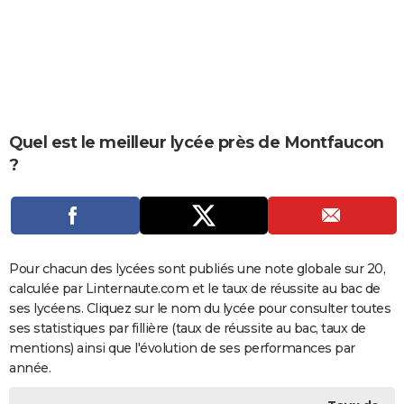
City break
Voyage de noces
Climat
Destinations
Voyage nature
Forum
+
PHOTO
GUIDES D'ACHAT
BONS PLANS
CARTE DE VOEUX
Quel est le meilleur lycée près de Montfaucon
?
Carte Bonne année
Carte Pâques
Carte de Noël
Carte Saint-Valentin
Carte d'anniversaire
DICTIONNAIRE
Biographies
Expressions
Dictionnaire
Citations
Proverbes
PROGRAMME TV
COPAINS D'AVANT
Pour chacun des lycées sont publiés une note globale sur 20,
Se connecter
Collèges
Universités
Service militaire
S'inscrire
Lycées
Primaires
Entreprises
Avis de recherche
AVIS DE DÉCÈS
calculée par Linternaute.com et le taux de réussite au bac de
ses lycéens. Cliquez sur le nom du lycée pour consulter toutes
FORUM
ses statistiques par fillière (taux de réussite au bac, taux de
Lifestyle
Sport
Television
Cinema
Bricolage
Culture
Auto
Voyage
mentions) ainsi que l'évolution de ses performances par
année.