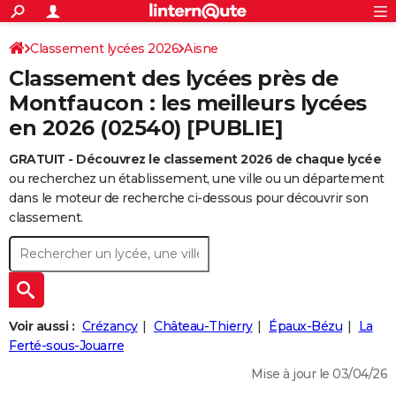
ACTUALITÉS
Connexion
S'inscrire
Classement lycées 2026
Aisne
Rechercher
Société
Education
Villes
Politique
Faits Divers
Monde
+
SPORT
Classement des lycées près de
Football
Cyclisme
Forum
Coupe du monde 2026
Tennis
Rugby
CULTURE
Montfaucon : les meilleurs lycées
en 2026 (02540) [PUBLIE]
TNT
Cinéma
Musique
Programme TV
Streaming
Sorties cinéma
+
FINANCE
GRATUIT - Découvrez le classement 2026 de chaque lycée
Impôts
Immobilier
Banque
Crédit
Retraite
Epargne
Risques naturels par ville
Assurance
AUTO
ou recherchez un établissement, une ville ou un département
Réserver un essai
Berlines
Forum auto
Essais
Citadines
SUV
+
dans le moteur de recherche ci-dessous pour découvrir son
HIGH-TECH
classement.
Meilleur smartphone
Ordinateurs
Guide high-tech
Mobiles
Internet
Jeux vidéo
+
BRICOLAGE
Aménagement intérieur
Cuisine
Jardinage
+
Forum
Extérieur
Salle de bains
Rangement
WEEK-END
Escapades
Expositions
Week-end nature
Guides de France
Patrimoine
Musées
+
LIFESTYLE
Voir aussi :
Crézancy
Château-Thierry
Épaux-Bézu
La
Bien-être
Mode
+
Art de vivre
Loisirs
Modes de vie
Ferté-sous-Jouarre
SANTE
Mise à jour le 03/04/26
Guide de la santé
Médicaments
+
Alimentation
Maladies
Sommeil
VOYAGE