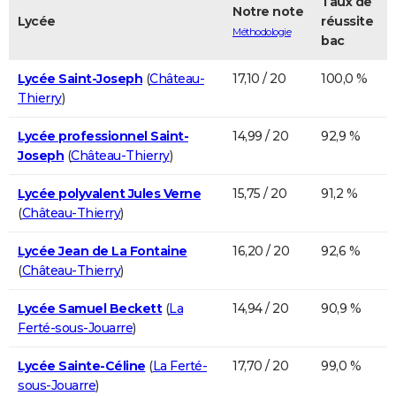
Taux de
Notre note
Lycée
réussite
Méthodologie
bac
Lycée Saint-Joseph
(
Château-
17,10 / 20
100,0 %
Thierry
)
Lycée professionnel Saint-
14,99 / 20
92,9 %
Joseph
(
Château-Thierry
)
Lycée polyvalent Jules Verne
15,75 / 20
91,2 %
(
Château-Thierry
)
Lycée Jean de La Fontaine
16,20 / 20
92,6 %
(
Château-Thierry
)
Lycée Samuel Beckett
(
La
14,94 / 20
90,9 %
Ferté-sous-Jouarre
)
Lycée Sainte-Céline
(
La Ferté-
17,70 / 20
99,0 %
sous-Jouarre
)