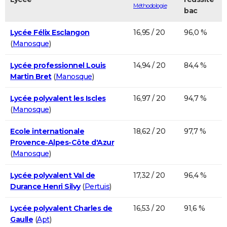
Méthodologie
bac
Lycée Félix Esclangon
16,95 / 20
96,0 %
(
Manosque
)
Lycée professionnel Louis
14,94 / 20
84,4 %
Martin Bret
(
Manosque
)
Lycée polyvalent les Iscles
16,97 / 20
94,7 %
(
Manosque
)
Ecole internationale
18,62 / 20
97,7 %
Provence-Alpes-Côte d'Azur
(
Manosque
)
Lycée polyvalent Val de
17,32 / 20
96,4 %
Durance Henri Silvy
(
Pertuis
)
Lycée polyvalent Charles de
16,53 / 20
91,6 %
Gaulle
(
Apt
)