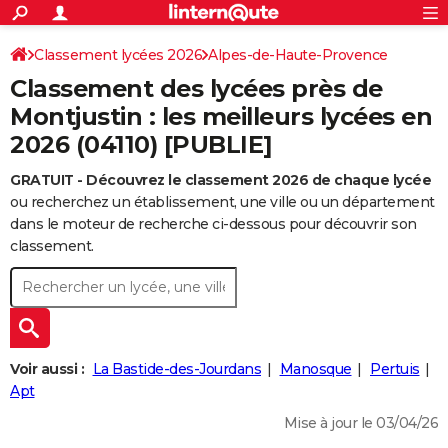
ACTUALITÉS
Connexion
S'inscrire
Classement lycées 2026
Alpes-de-Haute-Provence
Rechercher
Société
Education
Villes
Politique
Faits Divers
Monde
+
SPORT
Classement des lycées près de
Football
Cyclisme
Forum
Coupe du monde 2026
Tennis
Rugby
CULTURE
Montjustin : les meilleurs lycées en
2026 (04110) [PUBLIE]
TNT
Cinéma
Musique
Programme TV
Streaming
Sorties cinéma
+
FINANCE
GRATUIT - Découvrez le classement 2026 de chaque lycée
Impôts
Immobilier
Banque
Crédit
Retraite
Epargne
Risques naturels par ville
Assurance
AUTO
ou recherchez un établissement, une ville ou un département
Réserver un essai
Berlines
Forum auto
Essais
Citadines
SUV
+
dans le moteur de recherche ci-dessous pour découvrir son
HIGH-TECH
classement.
Meilleur smartphone
Ordinateurs
Guide high-tech
Mobiles
Internet
Jeux vidéo
+
BRICOLAGE
Aménagement intérieur
Cuisine
Jardinage
+
Forum
Extérieur
Salle de bains
Rangement
WEEK-END
Escapades
Expositions
Week-end nature
Guides de France
Patrimoine
Musées
+
LIFESTYLE
Voir aussi :
La Bastide-des-Jourdans
Manosque
Pertuis
Bien-être
Mode
+
Art de vivre
Loisirs
Modes de vie
Apt
SANTE
Mise à jour le 03/04/26
Guide de la santé
Médicaments
+
Alimentation
Maladies
Sommeil
VOYAGE