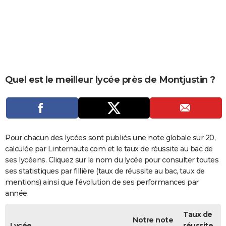
City break
Voyage de noces
Climat
Destinations
Voyage nature
Forum
+
PHOTO
GUIDES D'ACHAT
BONS PLANS
CARTE DE VOEUX
Quel est le meilleur lycée près de Montjustin ?
Carte Bonne année
Carte Pâques
Carte de Noël
Carte Saint-Valentin
Carte d'anniversaire
DICTIONNAIRE
Biographies
Expressions
Dictionnaire
Citations
Proverbes
PROGRAMME TV
COPAINS D'AVANT
Pour chacun des lycées sont publiés une note globale sur 20,
calculée par Linternaute.com et le taux de réussite au bac de
Se connecter
Collèges
Universités
Service militaire
S'inscrire
Lycées
Primaires
Entreprises
Avis de recherche
AVIS DE DÉCÈS
ses lycéens. Cliquez sur le nom du lycée pour consulter toutes
ses statistiques par fillière (taux de réussite au bac, taux de
FORUM
mentions) ainsi que l'évolution de ses performances par
année.
Lifestyle
Sport
Television
Cinema
Bricolage
Culture
Auto
Voyage
Taux de
Notre note
Lycée
réussite