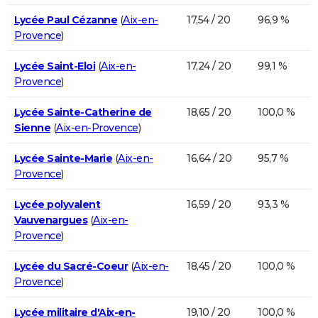
Lycée Paul Cézanne
(
Aix-en-
17,54 / 20
96,9 %
Provence
)
Lycée Saint-Eloi
(
Aix-en-
17,24 / 20
99,1 %
Provence
)
Lycée Sainte-Catherine de
18,65 / 20
100,0 %
Sienne
(
Aix-en-Provence
)
Lycée Sainte-Marie
(
Aix-en-
16,64 / 20
95,7 %
Provence
)
Lycée polyvalent
16,59 / 20
93,3 %
Vauvenargues
(
Aix-en-
Provence
)
Lycée du Sacré-Coeur
(
Aix-en-
18,45 / 20
100,0 %
Provence
)
Lycée militaire d'Aix-en-
19,10 / 20
100,0 %