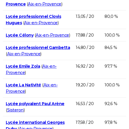
Provence
(
Aix-en-Provence
)
Lycée professionnel Clovis
13,05 / 20
80,0 %
Hugues
(
Aix-en-Provence
)
Lycée Célony
(
Aix-en-Provence
)
17,88 / 20
100,0 %
Lycée professionnel Gambetta
14,80 / 20
84,5 %
(
Aix-en-Provence
)
Lycée Emile Zola
(
Aix-en-
16,92 / 20
97,7 %
Provence
)
Lycée La Nativité
(
Aix-en-
19,20 / 20
100,0 %
Provence
)
Lycée polyvalent Paul Arène
16,53 / 20
92,6 %
(
Sisteron
)
Lycée international Georges
17,58 / 20
97,8 %
Duby
(
Aix-en-Provence
)