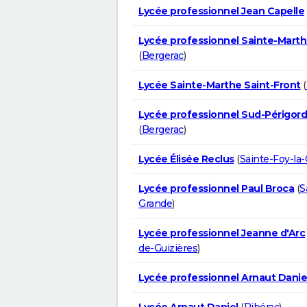
Lycée professionnel Jean Capelle
Lycée professionnel Sainte-Marth
(
Bergerac
)
Lycée Sainte-Marthe Saint-Front
(
Lycée professionnel Sud-Périgor
(
Bergerac
)
Lycée Élisée Reclus
(
Sainte-Foy-la
Lycée professionnel Paul Broca
(
S
Grande
)
Lycée professionnel Jeanne d'Arc
de-Guizières
)
Lycée professionnel Arnaut Danie
Lycée Arnaut Daniel
(
Ribérac
)