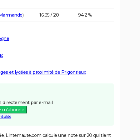
Marmande
)
16,35 / 20
94,2 %
ogne
ux
èges et lycées à proximité de Prigonrieux
 directement par e-mail.
e m'abonne
tialité
e, Linternaute.com calcule une note sur 20 qui tient