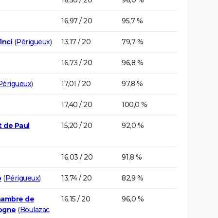
16,97 / 20
95,7 %
inci
(
Périgueux
)
13,17 / 20
79,7 %
16,73 / 20
96,8 %
Périgueux
)
17,01 / 20
97,8 %
17,40 / 20
100,0 %
t de Paul
15,20 / 20
92,0 %
16,03 / 20
91,8 %
o
(
Périgueux
)
13,74 / 20
82,9 %
Chambre de
16,15 / 20
96,0 %
dogne
(
Boulazac