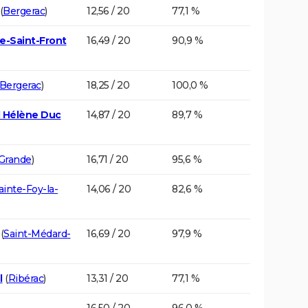
(
Bergerac
)
12,56 / 20
77,1 %
e-Saint-Front
16,49 / 20
90,9 %
Bergerac
)
18,25 / 20
100,0 %
d Hélène Duc
14,87 / 20
89,7 %
-Grande
)
16,71 / 20
95,6 %
ainte-Foy-la-
14,06 / 20
82,6 %
(
Saint-Médard-
16,69 / 20
97,9 %
l
(
Ribérac
)
13,31 / 20
77,1 %
16,50 / 20
96,0 %