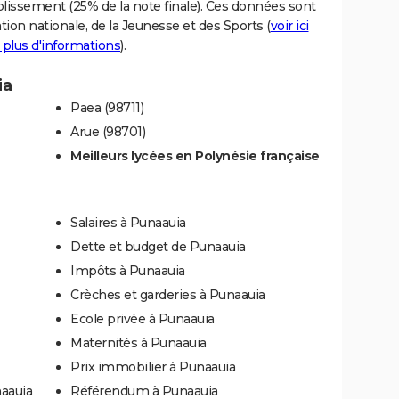
blissement (25% de la note finale). Ces données sont
tion nationale, de la Jeunesse et des Sports (
voir ici
 plus d'informations
).
ia
Paea (98711)
Arue (98701)
Meilleurs lycées en Polynésie française
Salaires à Punaauia
Dette et budget de Punaauia
Impôts à Punaauia
Crèches et garderies à Punaauia
Ecole privée à Punaauia
Maternités à Punaauia
Prix immobilier à Punaauia
naauia
Référendum à Punaauia