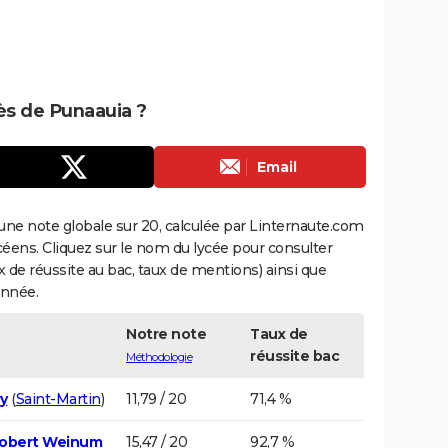
rès de Punaauia ?
Email
une note globale sur 20, calculée par Linternaute.com
ycéens. Cliquez sur le nom du lycée pour consulter
aux de réussite au bac, taux de mentions) ainsi que
année.
Notre note
Taux de
réussite bac
Méthodologie
ry
(
Saint-Martin
)
11,79 / 20
71,4 %
Robert Weinum
15,47 / 20
92,7 %