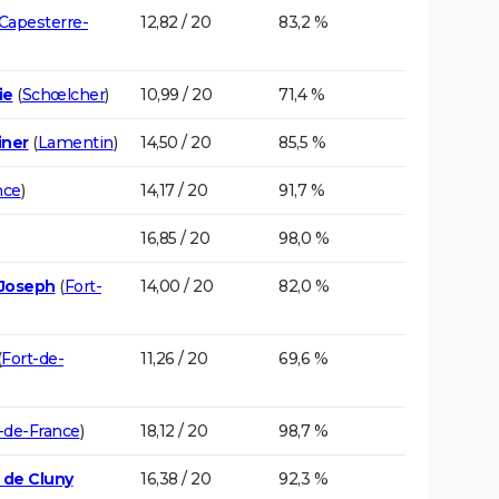
Capesterre-
12,82 / 20
83,2 %
ie
(
Schœlcher
)
10,99 / 20
71,4 %
iner
(
Lamentin
)
14,50 / 20
85,5 %
nce
)
14,17 / 20
91,7 %
16,85 / 20
98,0 %
-Joseph
(
Fort-
14,00 / 20
82,0 %
(
Fort-de-
11,26 / 20
69,6 %
-de-France
)
18,12 / 20
98,7 %
 de Cluny
16,38 / 20
92,3 %