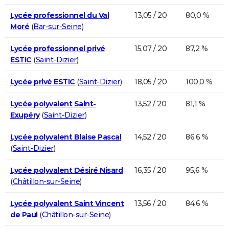
Lycée professionnel du Val
13,05 / 20
80,0 %
Moré
(
Bar-sur-Seine
)
Lycée professionnel privé
15,07 / 20
87,2 %
ESTIC
(
Saint-Dizier
)
Lycée privé ESTIC
(
Saint-Dizier
)
18,05 / 20
100,0 %
Lycée polyvalent Saint-
13,52 / 20
81,1 %
Exupéry
(
Saint-Dizier
)
Lycée polyvalent Blaise Pascal
14,52 / 20
86,6 %
(
Saint-Dizier
)
Lycée polyvalent Désiré Nisard
16,35 / 20
95,6 %
(
Châtillon-sur-Seine
)
Lycée polyvalent Saint Vincent
13,56 / 20
84,6 %
de Paul
(
Châtillon-sur-Seine
)