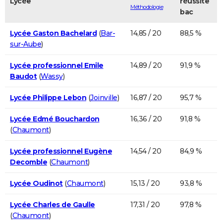
Lycée
réussite
Méthodologie
bac
Lycée Gaston Bachelard
(
Bar-
14,85 / 20
88,5 %
sur-Aube
)
Lycée professionnel Emile
14,89 / 20
91,9 %
Baudot
(
Wassy
)
Lycée Philippe Lebon
(
Joinville
)
16,87 / 20
95,7 %
Lycée Edmé Bouchardon
16,36 / 20
91,8 %
(
Chaumont
)
Lycée professionnel Eugène
14,54 / 20
84,9 %
Decomble
(
Chaumont
)
Lycée Oudinot
(
Chaumont
)
15,13 / 20
93,8 %
Lycée Charles de Gaulle
17,31 / 20
97,8 %
(
Chaumont
)