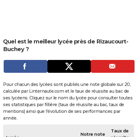
City break
Voyage de noces
Climat
Destinations
Voyage nature
Forum
+
PHOTO
GUIDES D'ACHAT
BONS PLANS
Quel est le meilleur lycée près de Rizaucourt-
CARTE DE VOEUX
Buchey ?
Carte Bonne année
Carte Pâques
Carte de Noël
Carte Saint-Valentin
Carte d'anniversaire
DICTIONNAIRE
Biographies
Expressions
Dictionnaire
Citations
Proverbes
PROGRAMME TV
COPAINS D'AVANT
Pour chacun des lycées sont publiés une note globale sur 20,
calculée par Linternaute.com et le taux de réussite au bac de
Se connecter
Collèges
Universités
Service militaire
S'inscrire
Lycées
Primaires
Entreprises
Avis de recherche
AVIS DE DÉCÈS
ses lycéens. Cliquez sur le nom du lycée pour consulter toutes
ses statistiques par fillière (taux de réussite au bac, taux de
FORUM
mentions) ainsi que l'évolution de ses performances par
Lifestyle
Sport
Television
Cinema
Bricolage
Culture
Auto
Voyage
année.
Taux de
Notre note