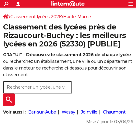
ACTUALITÉS
Connexion
S'inscrire
Classement lycées 2026
Haute-Marne
Rechercher
Société
Education
Villes
Politique
Faits Divers
Monde
+
SPORT
Classement des lycées près de
Football
Cyclisme
Forum
Coupe du monde 2026
Tennis
Rugby
CULTURE
Rizaucourt-Buchey : les meilleurs
lycées en 2026 (52330) [PUBLIE]
TNT
Cinéma
Musique
Programme TV
Streaming
Sorties cinéma
+
FINANCE
GRATUIT - Découvrez le classement 2026 de chaque lycée
Impôts
Immobilier
Banque
Crédit
Retraite
Epargne
Risques naturels par ville
Assurance
AUTO
ou recherchez un établissement, une ville ou un département
Réserver un essai
Berlines
Forum auto
Essais
Citadines
SUV
+
dans le moteur de recherche ci-dessous pour découvrir son
HIGH-TECH
classement.
Meilleur smartphone
Ordinateurs
Guide high-tech
Mobiles
Internet
Jeux vidéo
+
BRICOLAGE
Aménagement intérieur
Cuisine
Jardinage
+
Forum
Extérieur
Salle de bains
Rangement
WEEK-END
Escapades
Expositions
Week-end nature
Guides de France
Patrimoine
Musées
+
LIFESTYLE
Voir aussi :
Bar-sur-Aube
Wassy
Joinville
Chaumont
Bien-être
Mode
+
Art de vivre
Loisirs
Modes de vie
SANTE
Mise à jour le 03/04/26
Guide de la santé
Médicaments
+
Alimentation
Maladies
Sommeil
VOYAGE