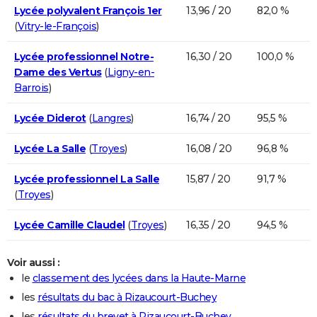
Lycée polyvalent François 1er
13,96 / 20
82,0 %
(
Vitry-le-François
)
Lycée professionnel Notre-
16,30 / 20
100,0 %
Dame des Vertus
(
Ligny-en-
Barrois
)
Lycée Diderot
(
Langres
)
16,74 / 20
95,5 %
Lycée La Salle
(
Troyes
)
16,08 / 20
96,8 %
Lycée professionnel La Salle
15,87 / 20
91,7 %
(
Troyes
)
Lycée Camille Claudel
(
Troyes
)
16,35 / 20
94,5 %
Voir aussi :
le
classement des lycées dans la Haute-Marne
les
résultats du bac à Rizaucourt-Buchey
les
résultats du brevet à Rizaucourt-Buchey