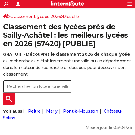
ACTUALITÉS
Connexion
S'inscrire
Classement lycées 2026
Moselle
Rechercher
Société
Education
Villes
Politique
Faits Divers
Monde
+
SPORT
Classement des lycées près de
Football
Cyclisme
Forum
Coupe du monde 2026
Tennis
Rugby
CULTURE
Sailly-Achâtel : les meilleurs lycées
en 2026 (57420) [PUBLIE]
TNT
Cinéma
Musique
Programme TV
Streaming
Sorties cinéma
+
FINANCE
GRATUIT - Découvrez le classement 2026 de chaque lycée
Impôts
Immobilier
Banque
Crédit
Retraite
Epargne
Risques naturels par ville
Assurance
AUTO
ou recherchez un établissement, une ville ou un département
Réserver un essai
Berlines
Forum auto
Essais
Citadines
SUV
+
dans le moteur de recherche ci-dessous pour découvrir son
HIGH-TECH
classement.
Meilleur smartphone
Ordinateurs
Guide high-tech
Mobiles
Internet
Jeux vidéo
+
BRICOLAGE
Aménagement intérieur
Cuisine
Jardinage
+
Forum
Extérieur
Salle de bains
Rangement
WEEK-END
Escapades
Expositions
Week-end nature
Guides de France
Patrimoine
Musées
+
LIFESTYLE
Voir aussi :
Peltre
Marly
Pont-à-Mousson
Château-
Bien-être
Mode
+
Art de vivre
Loisirs
Modes de vie
Salins
SANTE
Mise à jour le 03/04/26
Guide de la santé
Médicaments
+
Alimentation
Maladies
Sommeil
VOYAGE