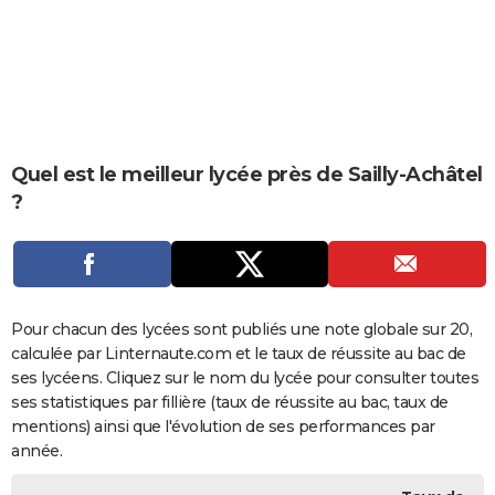
City break
Voyage de noces
Climat
Destinations
Voyage nature
Forum
+
PHOTO
GUIDES D'ACHAT
BONS PLANS
CARTE DE VOEUX
Quel est le meilleur lycée près de Sailly-Achâtel
?
Carte Bonne année
Carte Pâques
Carte de Noël
Carte Saint-Valentin
Carte d'anniversaire
DICTIONNAIRE
Biographies
Expressions
Dictionnaire
Citations
Proverbes
PROGRAMME TV
COPAINS D'AVANT
Pour chacun des lycées sont publiés une note globale sur 20,
Se connecter
Collèges
Universités
Service militaire
S'inscrire
Lycées
Primaires
Entreprises
Avis de recherche
AVIS DE DÉCÈS
calculée par Linternaute.com et le taux de réussite au bac de
ses lycéens. Cliquez sur le nom du lycée pour consulter toutes
FORUM
ses statistiques par fillière (taux de réussite au bac, taux de
Lifestyle
Sport
Television
Cinema
Bricolage
Culture
Auto
Voyage
mentions) ainsi que l'évolution de ses performances par
année.