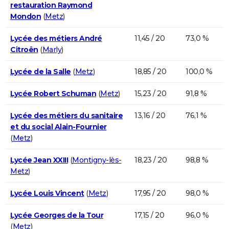
restauration Raymond
Mondon
(
Metz
)
Lycée des métiers André
11,45 / 20
73,0 %
Citroën
(
Marly
)
Lycée de la Salle
(
Metz
)
18,85 / 20
100,0 %
Lycée Robert Schuman
(
Metz
)
15,23 / 20
91,8 %
Lycée des métiers du sanitaire
13,16 / 20
76,1 %
et du social Alain-Fournier
(
Metz
)
Lycée Jean XXIII
(
Montigny-lès-
18,23 / 20
98,8 %
Metz
)
Lycée Louis Vincent
(
Metz
)
17,95 / 20
98,0 %
Lycée Georges de la Tour
17,15 / 20
96,0 %
(
Metz
)