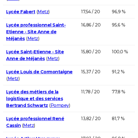
Lycée Fabert
(
Metz
)
17,54 / 20
96,9 %
Lycée professionnel Saint-
16,86 / 20
95,6 %
Etienne - Site Anne de
Méjanès
(
Metz
)
Lycée Saint-Etienne - Site
15,80 / 20
100,0 %
Anne de Méjanès
(
Metz
)
Lycée Louis de Cormontaigne
15,37 / 20
91,2 %
(
Metz
)
Lycée des métiers de la
11,78 / 20
77,8 %
logistique et des services
Bertrand Schwartz
(
Pompey
)
Lycée professionnel René
13,82 / 20
81,7 %
Cassin
(
Metz
)