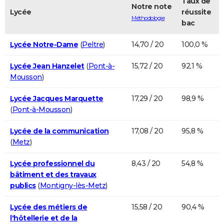
Taux de
Notre note
Lycée
réussite
Méthodologie
bac
Lycée Notre-Dame
(
Peltre
)
14,70 / 20
100,0 %
Lycée Jean Hanzelet
(
Pont-à-
15,72 / 20
92,1 %
Mousson
)
Lycée Jacques Marquette
17,29 / 20
98,9 %
(
Pont-à-Mousson
)
Lycée de la communication
17,08 / 20
95,8 %
(
Metz
)
Lycée professionnel du
8,43 / 20
54,8 %
bâtiment et des travaux
publics
(
Montigny-lès-Metz
)
Lycée des métiers de
15,58 / 20
90,4 %
l'hôtellerie et de la