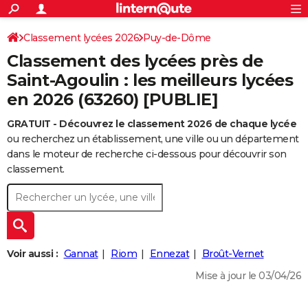
ACTUALITÉS
Connexion
S'inscrire
Classement lycées 2026
Puy-de-Dôme
Rechercher
Société
Education
Villes
Politique
Faits Divers
Monde
+
SPORT
Classement des lycées près de
Football
Cyclisme
Forum
Coupe du monde 2026
Tennis
Rugby
CULTURE
Saint-Agoulin : les meilleurs lycées
en 2026 (63260) [PUBLIE]
TNT
Cinéma
Musique
Programme TV
Streaming
Sorties cinéma
+
FINANCE
GRATUIT - Découvrez le classement 2026 de chaque lycée
Impôts
Immobilier
Banque
Crédit
Retraite
Epargne
Risques naturels par ville
Assurance
AUTO
ou recherchez un établissement, une ville ou un département
Réserver un essai
Berlines
Forum auto
Essais
Citadines
SUV
+
dans le moteur de recherche ci-dessous pour découvrir son
HIGH-TECH
classement.
Meilleur smartphone
Ordinateurs
Guide high-tech
Mobiles
Internet
Jeux vidéo
+
BRICOLAGE
Aménagement intérieur
Cuisine
Jardinage
+
Forum
Extérieur
Salle de bains
Rangement
WEEK-END
Escapades
Expositions
Week-end nature
Guides de France
Patrimoine
Musées
+
LIFESTYLE
Voir aussi :
Gannat
Riom
Ennezat
Broût-Vernet
Bien-être
Mode
+
Art de vivre
Loisirs
Modes de vie
SANTE
Mise à jour le 03/04/26
Guide de la santé
Médicaments
+
Alimentation
Maladies
Sommeil
VOYAGE