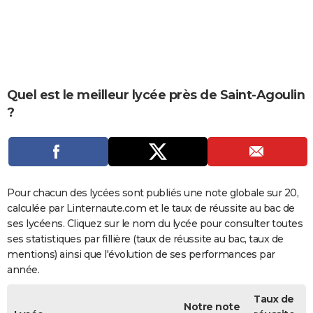
City break
Voyage de noces
Climat
Destinations
Voyage nature
Forum
+
PHOTO
GUIDES D'ACHAT
BONS PLANS
Quel est le meilleur lycée près de Saint-Agoulin
CARTE DE VOEUX
?
Carte Bonne année
Carte Pâques
Carte de Noël
Carte Saint-Valentin
Carte d'anniversaire
DICTIONNAIRE
Biographies
Expressions
Dictionnaire
Citations
Proverbes
PROGRAMME TV
COPAINS D'AVANT
Pour chacun des lycées sont publiés une note globale sur 20,
calculée par Linternaute.com et le taux de réussite au bac de
Se connecter
Collèges
Universités
Service militaire
S'inscrire
Lycées
Primaires
Entreprises
Avis de recherche
AVIS DE DÉCÈS
ses lycéens. Cliquez sur le nom du lycée pour consulter toutes
ses statistiques par fillière (taux de réussite au bac, taux de
FORUM
mentions) ainsi que l'évolution de ses performances par
Lifestyle
Sport
Television
Cinema
Bricolage
Culture
Auto
Voyage
année.
Taux de
Notre note