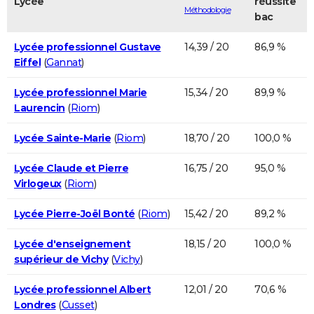
Lycée
réussite
Méthodologie
bac
Lycée professionnel Gustave
14,39 / 20
86,9 %
Eiffel
(
Gannat
)
Lycée professionnel Marie
15,34 / 20
89,9 %
Laurencin
(
Riom
)
Lycée Sainte-Marie
(
Riom
)
18,70 / 20
100,0 %
Lycée Claude et Pierre
16,75 / 20
95,0 %
Virlogeux
(
Riom
)
Lycée Pierre-Joël Bonté
(
Riom
)
15,42 / 20
89,2 %
Lycée d'enseignement
18,15 / 20
100,0 %
supérieur de Vichy
(
Vichy
)
Lycée professionnel Albert
12,01 / 20
70,6 %
Londres
(
Cusset
)