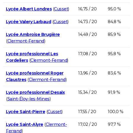
Lycée Albert Londres
(
Cusset
)
16,75 / 20
95,0 %
Lycée Valery Larbaud
(
Cusset
)
14,73 / 20
84,8 %
Lycée Ambroise Brugière
14,49 / 20
85,9 %
(
Clermont-Ferrand
)
Lycée professionnel Les
17,08 / 20
95,8 %
Cordeliers
(
Clermont-Ferrand
)
Lycée professionnel Roger
13,96 / 20
83,6 %
Claustres
(
Clermont-Ferrand
)
Lycée professionnel Desaix
15,34 / 20
91,9 %
(
Saint-Éloy-les-Mines
)
Lycée Saint-Pierre
(
Cusset
)
17,55 / 20
100,0 %
Lycée Saint-Alyre
(
Clermont-
17,02 / 20
97,7 %
Ferrand
)