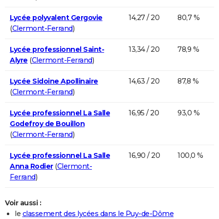
Lycée polyvalent Gergovie
14,27 / 20
80,7 %
(
Clermont-Ferrand
)
Lycée professionnel Saint-
13,34 / 20
78,9 %
Alyre
(
Clermont-Ferrand
)
Lycée Sidoine Apollinaire
14,63 / 20
87,8 %
(
Clermont-Ferrand
)
Lycée professionnel La Salle
16,95 / 20
93,0 %
Godefroy de Bouillon
(
Clermont-Ferrand
)
Lycée professionnel La Salle
16,90 / 20
100,0 %
Anna Rodier
(
Clermont-
Ferrand
)
Voir aussi :
le
classement des lycées dans le Puy-de-Dôme