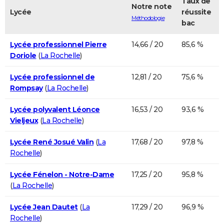
Taux de
Notre note
Lycée
réussite
Méthodologie
bac
Lycée professionnel Pierre
14,66 / 20
85,6 %
Doriole
(
La Rochelle
)
Lycée professionnel de
12,81 / 20
75,6 %
Rompsay
(
La Rochelle
)
Lycée polyvalent Léonce
16,53 / 20
93,6 %
Vieljeux
(
La Rochelle
)
Lycée René Josué Valin
(
La
17,68 / 20
97,8 %
Rochelle
)
Lycée Fénelon - Notre-Dame
17,25 / 20
95,8 %
(
La Rochelle
)
Lycée Jean Dautet
(
La
17,29 / 20
96,9 %
Rochelle
)