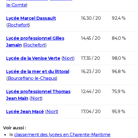
le-Comte
)
Lycée Marcel Dassault
16,30 / 20
92,4 %
(
Rochefort
)
Lycée professionnel Gilles
14,45 / 20
84,0 %
Jamain
(
Rochefort
)
Lycée de la Venise Verte
(
Niort
)
17,35 / 20
98,0 %
Lycée de la mer et du littoral
16,23 / 20
96,8 %
(
Bourcefranc-le-Chapus
)
Lycée professionnel Thomas
12,44 / 20
75,9 %
Jean Main
(
Niort
)
Lycée Jean Macé
(
Niort
)
17,04 / 20
95,9 %
Voir aussi :
le
classement des lycées en Charente-Maritime