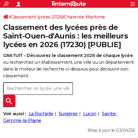
ACTUALITÉS
Connexion
S'inscrire
Classement lycées 2026
Charente-Maritime
Rechercher
Société
Education
Villes
Politique
Faits Divers
Monde
+
SPORT
Classement des lycées près de
Football
Cyclisme
Forum
Coupe du monde 2026
Tennis
Rugby
CULTURE
Saint-Ouen-d'Aunis : les meilleurs
lycées en 2026 (17230) [PUBLIE]
TNT
Cinéma
Musique
Programme TV
Streaming
Sorties cinéma
+
FINANCE
GRATUIT - Découvrez le classement 2026 de chaque lycée
Impôts
Immobilier
Banque
Crédit
Retraite
Epargne
Risques naturels par ville
Assurance
AUTO
ou recherchez un établissement, une ville ou un département
Réserver un essai
Berlines
Forum auto
Essais
Citadines
SUV
+
dans le moteur de recherche ci-dessous pour découvrir son
HIGH-TECH
classement.
Meilleur smartphone
Ordinateurs
Guide high-tech
Mobiles
Internet
Jeux vidéo
+
BRICOLAGE
Aménagement intérieur
Cuisine
Jardinage
+
Forum
Extérieur
Salle de bains
Rangement
WEEK-END
Escapades
Expositions
Week-end nature
Guides de France
Patrimoine
Musées
+
LIFESTYLE
Voir aussi :
La Rochelle
Surgères
Luçon
Sainte-
Bien-être
Mode
+
Art de vivre
Loisirs
Modes de vie
Gemme-la-Plaine
SANTE
Mise à jour le 03/04/26
Guide de la santé
Médicaments
+
Alimentation
Maladies
Sommeil
VOYAGE