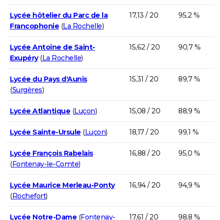
Lycée hôtelier du Parc de la
17,13 / 20
95,2 %
Francophonie
(
La Rochelle
)
Lycée Antoine de Saint-
15,62 / 20
90,7 %
Exupéry
(
La Rochelle
)
Lycée du Pays d'Aunis
15,31 / 20
89,7 %
(
Surgères
)
Lycée Atlantique
(
Luçon
)
15,08 / 20
88,9 %
Lycée Sainte-Ursule
(
Luçon
)
18,17 / 20
99,1 %
Lycée François Rabelais
16,88 / 20
95,0 %
(
Fontenay-le-Comte
)
Lycée Maurice Merleau-Ponty
16,94 / 20
94,9 %
(
Rochefort
)
Lycée Notre-Dame
(
Fontenay-
17,61 / 20
98,8 %