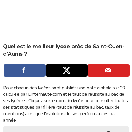
City break
Voyage de noces
Climat
Destinations
Voyage nature
Forum
+
PHOTO
GUIDES D'ACHAT
BONS PLANS
CARTE DE VOEUX
Quel est le meilleur lycée près de Saint-Ouen-
d'Aunis ?
Carte Bonne année
Carte Pâques
Carte de Noël
Carte Saint-Valentin
Carte d'anniversaire
DICTIONNAIRE
Biographies
Expressions
Dictionnaire
Citations
Proverbes
PROGRAMME TV
COPAINS D'AVANT
Pour chacun des lycées sont publiés une note globale sur 20,
Se connecter
Collèges
Universités
Service militaire
S'inscrire
Lycées
Primaires
Entreprises
Avis de recherche
AVIS DE DÉCÈS
calculée par Linternaute.com et le taux de réussite au bac de
ses lycéens. Cliquez sur le nom du lycée pour consulter toutes
FORUM
ses statistiques par fillière (taux de réussite au bac, taux de
Lifestyle
Sport
Television
Cinema
Bricolage
Culture
Auto
Voyage
mentions) ainsi que l'évolution de ses performances par
année.