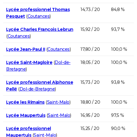
Lycée professionnel Thomas
14,73 / 20
84,8 %
Pesquet
(
Coutances
)
Lycée Charles François Lebrun
15,92 / 20
93,7 %
(
Coutances
)
Lycée Jean-Paul II
(
Coutances
)
17,80 / 20
100,0 %
Lycée Saint-Magloire
(
Dol-de-
18,05 / 20
100,0 %
Bretagne
)
Lycée professionnel Alphonse
15,73 / 20
93,8 %
Pellé
(
Dol-de-Bretagne
)
Lycée les Rimains
(
Saint-Malo
)
18,80 / 20
100,0 %
Lycée Maupertuis
(
Saint-Malo
)
16,95 / 20
97,5 %
Lycée professionnel
15,25 / 20
90,0 %
Maupertuis
(
Saint-Malo
)