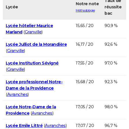
Taux de
Notre note
Lycée
réussite
Méthodologie
bac
Lycée hôtelier Maurice
15,65 / 20
90,9 %
Marland
(
Granville
)
Lycée Julliot de la Morandière
16,17 / 20
92,6 %
(
Granville
)
Lycée Institution Sévigné
17,55 / 20
97,0 %
(
Granville
)
Lycée professionnel Notre-
15,68 / 20
92,3 %
Dame de la Providence
(
Avranches
)
Lycée Notre-Dame de la
17,05 / 20
98,0 %
Providence
(
Avranches
)
Lycée Emile Littré
(
Avranches
)
17,07 / 20
96,7 %