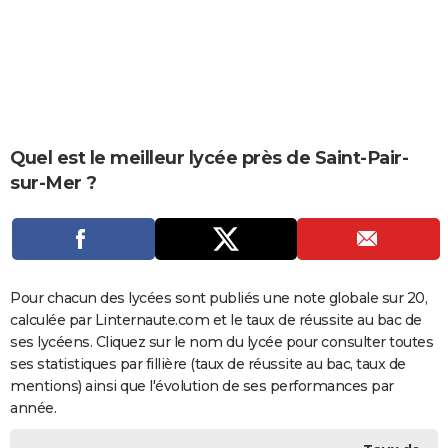
City break
Voyage de noces
Climat
Destinations
Voyage nature
Forum
+
PHOTO
GUIDES D'ACHAT
BONS PLANS
CARTE DE VOEUX
Quel est le meilleur lycée près de Saint-Pair-
sur-Mer ?
Carte Bonne année
Carte Pâques
Carte de Noël
Carte Saint-Valentin
Carte d'anniversaire
DICTIONNAIRE
Biographies
Expressions
Dictionnaire
Citations
Proverbes
PROGRAMME TV
COPAINS D'AVANT
Pour chacun des lycées sont publiés une note globale sur 20,
Se connecter
Collèges
Universités
Service militaire
S'inscrire
Lycées
Primaires
Entreprises
Avis de recherche
AVIS DE DÉCÈS
calculée par Linternaute.com et le taux de réussite au bac de
ses lycéens. Cliquez sur le nom du lycée pour consulter toutes
FORUM
ses statistiques par fillière (taux de réussite au bac, taux de
Lifestyle
Sport
Television
Cinema
Bricolage
Culture
Auto
Voyage
mentions) ainsi que l'évolution de ses performances par
année.