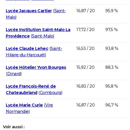
Lycée Jacques Cartier
(
Saint-
16,87 / 20
95,9 %
Malo
)
Lycée Institution Saint-Malo La
17,72 / 20
97,5 %
Providence
(
Saint-Malo
)
Lycée Claude Lehec
(
Saint-
16,53 / 20
93,8 %
Hilaire-du-Harcouët
)
Lycée Hôtelier Yvon Bourges
15,92 / 20
88,3 %
(
Dinard
)
Lycée François-René de
16,83 / 20
95,8 %
Chateaubriand
(
Combourg
)
Lycée Marie Curie
(
Vire
16,87 / 20
96,7 %
Normandie
)
Voir aussi :