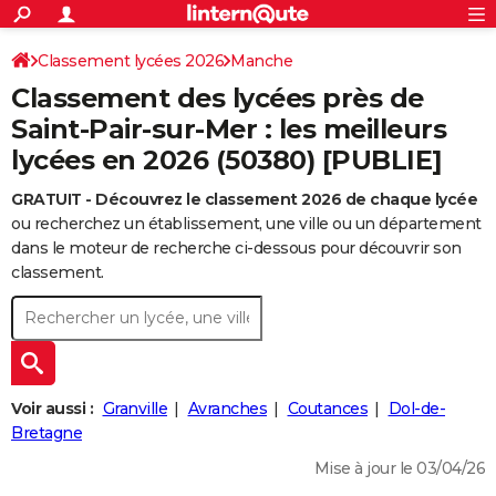
ACTUALITÉS
Connexion
S'inscrire
Classement lycées 2026
Manche
Rechercher
Société
Education
Villes
Politique
Faits Divers
Monde
+
SPORT
Classement des lycées près de
Football
Cyclisme
Forum
Coupe du monde 2026
Tennis
Rugby
CULTURE
Saint-Pair-sur-Mer : les meilleurs
lycées en 2026 (50380) [PUBLIE]
TNT
Cinéma
Musique
Programme TV
Streaming
Sorties cinéma
+
FINANCE
GRATUIT - Découvrez le classement 2026 de chaque lycée
Impôts
Immobilier
Banque
Crédit
Retraite
Epargne
Risques naturels par ville
Assurance
AUTO
ou recherchez un établissement, une ville ou un département
Réserver un essai
Berlines
Forum auto
Essais
Citadines
SUV
+
dans le moteur de recherche ci-dessous pour découvrir son
HIGH-TECH
classement.
Meilleur smartphone
Ordinateurs
Guide high-tech
Mobiles
Internet
Jeux vidéo
+
BRICOLAGE
Aménagement intérieur
Cuisine
Jardinage
+
Forum
Extérieur
Salle de bains
Rangement
WEEK-END
Escapades
Expositions
Week-end nature
Guides de France
Patrimoine
Musées
+
LIFESTYLE
Voir aussi :
Granville
Avranches
Coutances
Dol-de-
Bien-être
Mode
+
Art de vivre
Loisirs
Modes de vie
Bretagne
SANTE
Mise à jour le 03/04/26
Guide de la santé
Médicaments
+
Alimentation
Maladies
Sommeil
VOYAGE