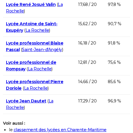
Lycée René Josué Valin
(
La
17,68 / 20
97,8 %
Rochelle
)
Lycée Antoine de Saint-
15,62 / 20
90,7 %
Exupéry
(
La Rochelle
)
Lycée professionnel Blaise
16,18 / 20
91,8 %
Pascal
(
Saint-Jean-d'Angély
)
Lycée professionnel de
12,81 / 20
75,6 %
Rompsay
(
La Rochelle
)
Lycée professionnel Pierre
14,66 / 20
85,6 %
Doriole
(
La Rochelle
)
Lycée Jean Dautet
(
La
17,29 / 20
96,9 %
Rochelle
)
Voir aussi :
le
classement des lycées en Charente-Maritime