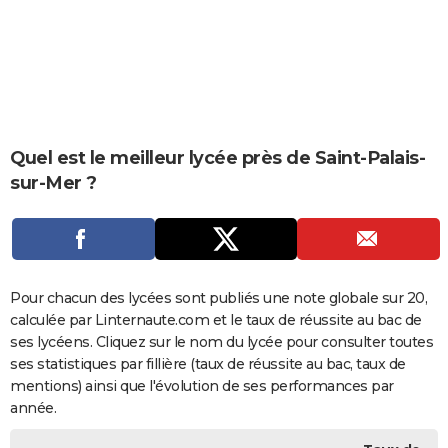
City break
Voyage de noces
Climat
Destinations
Voyage nature
Forum
+
PHOTO
GUIDES D'ACHAT
BONS PLANS
CARTE DE VOEUX
Quel est le meilleur lycée près de Saint-Palais-
sur-Mer ?
Carte Bonne année
Carte Pâques
Carte de Noël
Carte Saint-Valentin
Carte d'anniversaire
DICTIONNAIRE
Biographies
Expressions
Dictionnaire
Citations
Proverbes
PROGRAMME TV
COPAINS D'AVANT
Pour chacun des lycées sont publiés une note globale sur 20,
Se connecter
Collèges
Universités
Service militaire
S'inscrire
Lycées
Primaires
Entreprises
Avis de recherche
AVIS DE DÉCÈS
calculée par Linternaute.com et le taux de réussite au bac de
ses lycéens. Cliquez sur le nom du lycée pour consulter toutes
FORUM
ses statistiques par fillière (taux de réussite au bac, taux de
Lifestyle
Sport
Television
Cinema
Bricolage
Culture
Auto
Voyage
mentions) ainsi que l'évolution de ses performances par
année.