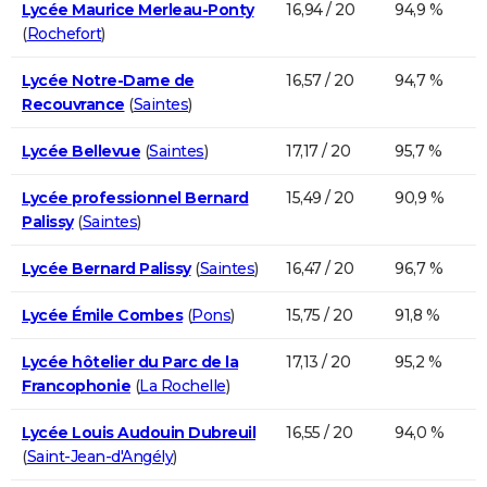
Lycée Maurice Merleau-Ponty
16,94 / 20
94,9 %
(
Rochefort
)
Lycée Notre-Dame de
16,57 / 20
94,7 %
Recouvrance
(
Saintes
)
Lycée Bellevue
(
Saintes
)
17,17 / 20
95,7 %
Lycée professionnel Bernard
15,49 / 20
90,9 %
Palissy
(
Saintes
)
Lycée Bernard Palissy
(
Saintes
)
16,47 / 20
96,7 %
Lycée Émile Combes
(
Pons
)
15,75 / 20
91,8 %
Lycée hôtelier du Parc de la
17,13 / 20
95,2 %
Francophonie
(
La Rochelle
)
Lycée Louis Audouin Dubreuil
16,55 / 20
94,0 %
(
Saint-Jean-d'Angély
)