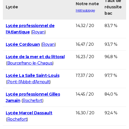
Taux de
Notre note
Lycée
réussite
Méthodologie
bac
Lycée professionnel de
14,32 / 20
83,7 %
l'Atlantique
(
Royan
)
Lycée Cordouan
(
Royan
)
16,47 / 20
93,7 %
Lycée de la mer et du littoral
16,23 / 20
96,8 %
(
Bourcefranc-le-Chapus
)
Lycée La Salle Saint-Louis
17,37 / 20
97,7 %
(
Pont-l'Abbé-d'Arnoult
)
Lycée professionnel Gilles
14,45 / 20
84,0 %
Jamain
(
Rochefort
)
Lycée Marcel Dassault
16,30 / 20
92,4 %
(
Rochefort
)