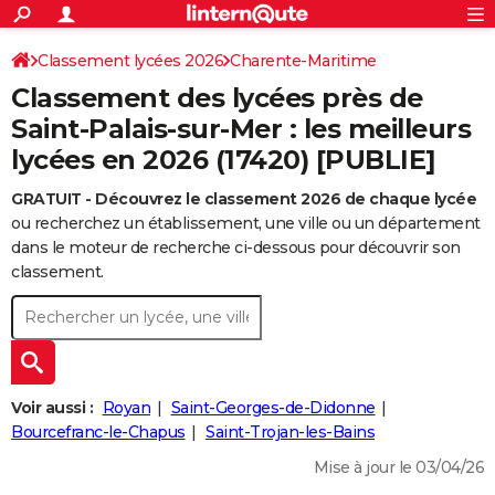
ACTUALITÉS
Connexion
S'inscrire
Classement lycées 2026
Charente-Maritime
Rechercher
Société
Education
Villes
Politique
Faits Divers
Monde
+
SPORT
Classement des lycées près de
Football
Cyclisme
Forum
Coupe du monde 2026
Tennis
Rugby
CULTURE
Saint-Palais-sur-Mer : les meilleurs
lycées en 2026 (17420) [PUBLIE]
TNT
Cinéma
Musique
Programme TV
Streaming
Sorties cinéma
+
FINANCE
GRATUIT - Découvrez le classement 2026 de chaque lycée
Impôts
Immobilier
Banque
Crédit
Retraite
Epargne
Risques naturels par ville
Assurance
AUTO
ou recherchez un établissement, une ville ou un département
Réserver un essai
Berlines
Forum auto
Essais
Citadines
SUV
+
dans le moteur de recherche ci-dessous pour découvrir son
HIGH-TECH
classement.
Meilleur smartphone
Ordinateurs
Guide high-tech
Mobiles
Internet
Jeux vidéo
+
BRICOLAGE
Aménagement intérieur
Cuisine
Jardinage
+
Forum
Extérieur
Salle de bains
Rangement
WEEK-END
Escapades
Expositions
Week-end nature
Guides de France
Patrimoine
Musées
+
LIFESTYLE
Voir aussi :
Royan
Saint-Georges-de-Didonne
Bien-être
Mode
+
Art de vivre
Loisirs
Modes de vie
Bourcefranc-le-Chapus
Saint-Trojan-les-Bains
SANTE
Mise à jour le 03/04/26
Guide de la santé
Médicaments
+
Alimentation
Maladies
Sommeil
VOYAGE