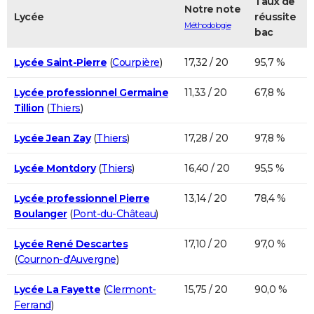
Taux de
Notre note
Lycée
réussite
Méthodologie
bac
Lycée Saint-Pierre
(
Courpière
)
17,32 / 20
95,7 %
Lycée professionnel Germaine
11,33 / 20
67,8 %
Tillion
(
Thiers
)
Lycée Jean Zay
(
Thiers
)
17,28 / 20
97,8 %
Lycée Montdory
(
Thiers
)
16,40 / 20
95,5 %
Lycée professionnel Pierre
13,14 / 20
78,4 %
Boulanger
(
Pont-du-Château
)
Lycée René Descartes
17,10 / 20
97,0 %
(
Cournon-d'Auvergne
)
Lycée La Fayette
(
Clermont-
15,75 / 20
90,0 %
Ferrand
)