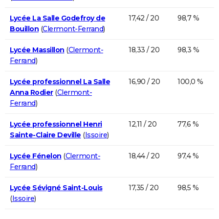
Lycée La Salle Godefroy de
17,42 / 20
98,7 %
Bouillon
(
Clermont-Ferrand
)
Lycée Massillon
(
Clermont-
18,33 / 20
98,3 %
Ferrand
)
Lycée professionnel La Salle
16,90 / 20
100,0 %
Anna Rodier
(
Clermont-
Ferrand
)
Lycée professionnel Henri
12,11 / 20
77,6 %
Sainte-Claire Deville
(
Issoire
)
Lycée Fénelon
(
Clermont-
18,44 / 20
97,4 %
Ferrand
)
Lycée Sévigné Saint-Louis
17,35 / 20
98,5 %
(
Issoire
)