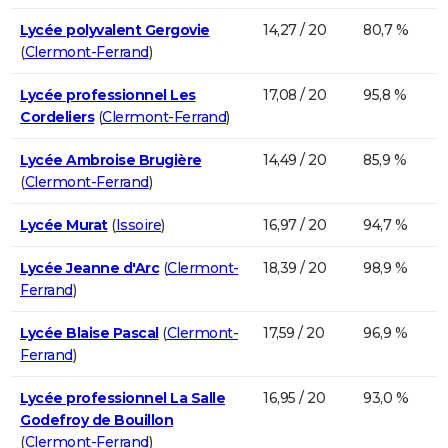
Lycée polyvalent Gergovie
14,27 / 20
80,7 %
(
Clermont-Ferrand
)
Lycée professionnel Les
17,08 / 20
95,8 %
Cordeliers
(
Clermont-Ferrand
)
Lycée Ambroise Brugière
14,49 / 20
85,9 %
(
Clermont-Ferrand
)
Lycée Murat
(
Issoire
)
16,97 / 20
94,7 %
Lycée Jeanne d'Arc
(
Clermont-
18,39 / 20
98,9 %
Ferrand
)
Lycée Blaise Pascal
(
Clermont-
17,59 / 20
96,9 %
Ferrand
)
Lycée professionnel La Salle
16,95 / 20
93,0 %
Godefroy de Bouillon
(
Clermont-Ferrand
)