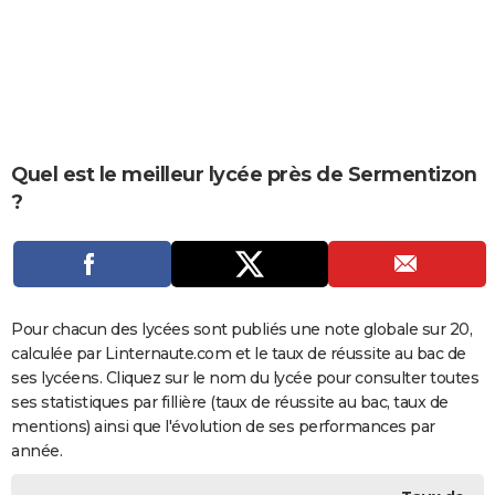
City break
Voyage de noces
Climat
Destinations
Voyage nature
Forum
+
PHOTO
GUIDES D'ACHAT
BONS PLANS
CARTE DE VOEUX
Quel est le meilleur lycée près de Sermentizon
?
Carte Bonne année
Carte Pâques
Carte de Noël
Carte Saint-Valentin
Carte d'anniversaire
DICTIONNAIRE
Biographies
Expressions
Dictionnaire
Citations
Proverbes
PROGRAMME TV
COPAINS D'AVANT
Pour chacun des lycées sont publiés une note globale sur 20,
Se connecter
Collèges
Universités
Service militaire
S'inscrire
Lycées
Primaires
Entreprises
Avis de recherche
AVIS DE DÉCÈS
calculée par Linternaute.com et le taux de réussite au bac de
ses lycéens. Cliquez sur le nom du lycée pour consulter toutes
FORUM
ses statistiques par fillière (taux de réussite au bac, taux de
Lifestyle
Sport
Television
Cinema
Bricolage
Culture
Auto
Voyage
mentions) ainsi que l'évolution de ses performances par
année.