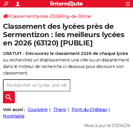
ACTUALITÉS
Connexion
S'inscrire
Classement lycées 2026
Puy-de-Dôme
Rechercher
Société
Education
Villes
Politique
Faits Divers
Monde
+
SPORT
Classement des lycées près de
Football
Cyclisme
Forum
Coupe du monde 2026
Tennis
Rugby
CULTURE
Sermentizon : les meilleurs lycées
en 2026 (63120) [PUBLIE]
TNT
Cinéma
Musique
Programme TV
Streaming
Sorties cinéma
+
FINANCE
GRATUIT - Découvrez le classement 2026 de chaque lycée
Impôts
Immobilier
Banque
Crédit
Retraite
Epargne
Risques naturels par ville
Assurance
AUTO
ou recherchez un établissement, une ville ou un département
Réserver un essai
Berlines
Forum auto
Essais
Citadines
SUV
+
dans le moteur de recherche ci-dessous pour découvrir son
HIGH-TECH
classement.
Meilleur smartphone
Ordinateurs
Guide high-tech
Mobiles
Internet
Jeux vidéo
+
BRICOLAGE
Aménagement intérieur
Cuisine
Jardinage
+
Forum
Extérieur
Salle de bains
Rangement
WEEK-END
Escapades
Expositions
Week-end nature
Guides de France
Patrimoine
Musées
+
LIFESTYLE
Voir aussi :
Courpière
Thiers
Pont-du-Château
Bien-être
Mode
+
Art de vivre
Loisirs
Modes de vie
Noirétable
SANTE
Mise à jour le 03/04/26
Guide de la santé
Médicaments
+
Alimentation
Maladies
Sommeil
VOYAGE