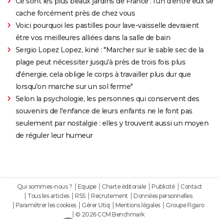
Ce sont les plus beaux jardins de France : l'un d'entre eux se
cache forcément près de chez vous
Voici pourquoi les pastilles pour lave-vaisselle devraient
être vos meilleures alliées dans la salle de bain
Sergio Lopez Lopez, kiné : "Marcher sur le sable sec de la
plage peut nécessiter jusqu'à près de trois fois plus
d'énergie, cela oblige le corps à travailler plus dur que
lorsqu'on marche sur un sol ferme"
Selon la psychologie, les personnes qui conservent des
souvenirs de l'enfance de leurs enfants ne le font pas
seulement par nostalgie : elles y trouvent aussi un moyen
de réguler leur humeur
Qui sommes-nous ?
Equipe
Charte éditoriale
Publicité
Contact
Tous les articles
RSS
Recrutement
Données personnelles
Paramétrer les cookies
Gérer Utiq
Mentions légales
Groupe Figaro
© 2026 CCM Benchmark