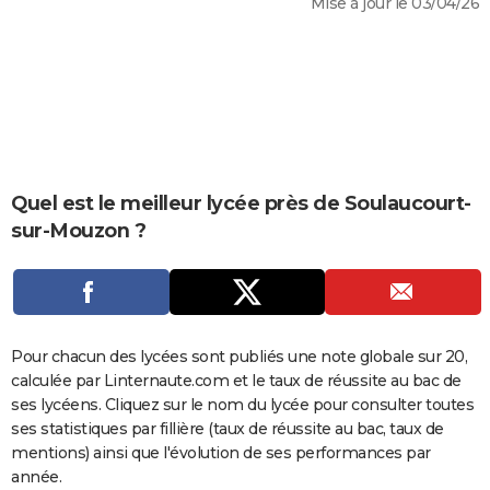
Mise à jour le 03/04/26
City break
Voyage de noces
Climat
Destinations
Voyage nature
Forum
+
PHOTO
GUIDES D'ACHAT
BONS PLANS
CARTE DE VOEUX
Carte Bonne année
Carte Pâques
Carte de Noël
Carte Saint-Valentin
Carte d'anniversaire
Quel est le meilleur lycée près de Soulaucourt-
DICTIONNAIRE
sur-Mouzon ?
Biographies
Expressions
Dictionnaire
Citations
Proverbes
PROGRAMME TV
COPAINS D'AVANT
Se connecter
Collèges
Universités
Service militaire
S'inscrire
Lycées
Primaires
Entreprises
Avis de recherche
AVIS DE DÉCÈS
Pour chacun des lycées sont publiés une note globale sur 20,
calculée par Linternaute.com et le taux de réussite au bac de
FORUM
ses lycéens. Cliquez sur le nom du lycée pour consulter toutes
Lifestyle
Sport
Television
Cinema
Bricolage
Culture
Auto
Voyage
ses statistiques par fillière (taux de réussite au bac, taux de
mentions) ainsi que l'évolution de ses performances par
année.