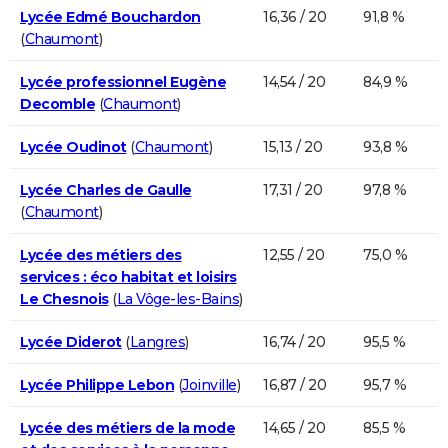
Lycée Edmé Bouchardon
16,36 / 20
91,8 %
(
Chaumont
)
Lycée professionnel Eugène
14,54 / 20
84,9 %
Decomble
(
Chaumont
)
Lycée Oudinot
(
Chaumont
)
15,13 / 20
93,8 %
Lycée Charles de Gaulle
17,31 / 20
97,8 %
(
Chaumont
)
Lycée des métiers des
12,55 / 20
75,0 %
services : éco habitat et loisirs
Le Chesnois
(
La Vôge-les-Bains
)
Lycée Diderot
(
Langres
)
16,74 / 20
95,5 %
Lycée Philippe Lebon
(
Joinville
)
16,87 / 20
95,7 %
Lycée des métiers de la mode
14,65 / 20
85,5 %