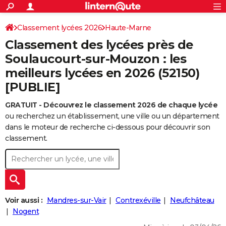
ACTUALITÉS
Connexion
S'inscrire
Classement lycées 2026
Haute-Marne
Rechercher
Société
Education
Villes
Politique
Faits Divers
Monde
+
SPORT
Classement des lycées près de
Football
Cyclisme
Forum
Coupe du monde 2026
Tennis
Rugby
CULTURE
Soulaucourt-sur-Mouzon : les
meilleurs lycées en 2026 (52150)
TNT
Cinéma
Musique
Programme TV
Streaming
Sorties cinéma
+
FINANCE
[PUBLIE]
Impôts
Immobilier
Banque
Crédit
Retraite
Epargne
Risques naturels par ville
Assurance
AUTO
GRATUIT - Découvrez le classement 2026 de chaque lycée
Réserver un essai
Berlines
Forum auto
Essais
Citadines
SUV
+
HIGH-TECH
ou recherchez un établissement, une ville ou un département
dans le moteur de recherche ci-dessous pour découvrir son
Meilleur smartphone
Ordinateurs
Guide high-tech
Mobiles
Internet
Jeux vidéo
+
BRICOLAGE
classement.
Aménagement intérieur
Cuisine
Jardinage
+
Forum
Extérieur
Salle de bains
Rangement
WEEK-END
Escapades
Expositions
Week-end nature
Guides de France
Patrimoine
Musées
+
LIFESTYLE
Bien-être
Mode
+
Art de vivre
Loisirs
Modes de vie
SANTE
Voir aussi :
Mandres-sur-Vair
Contrexéville
Neufchâteau
Nogent
Guide de la santé
Médicaments
+
Alimentation
Maladies
Sommeil
VOYAGE