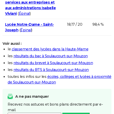
services aux entreprises et
aux administrations Isabelle
Viviani
(
Épinal
)
Lycée Notre-Dame - Saint-
18,17 / 20
98,4 %
Joseph
(
Épinal
)
Voir aussi :
le
classement des lycées dans la Haute-Marne
les
résultats du bac à Soulaucourt-sur-Mouzon
les
résultats du brevet à Soulaucourt-sur-Mouzon
les
résultats du BTS à Soulaucourt-sur-Mouzon
toutes les infos sur les
écoles, collèges et lycées à proximité
de Soulaucourt-sur-Mouzon
A ne pas manquer
Recevez nos astuces et bons plans directement par e-
mail.