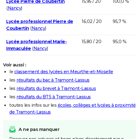
Lycée Pierre de Coubertin
15,95 / 20
100,0 %
(
Nancy
)
Lycée professionnel Pierre de
16,02 / 20
95,7 %
Coubertin
(
Nancy
)
Lycée professionnel Marie-
15,80 / 20
95,0 %
Immaculée
(
Nancy
)
Voir aussi :
le
classement des lycées en Meurthe-et-Moselle
les
résultats du bac à Tramont-Lassus
les
résultats du brevet à Tramont-Lassus
les
résultats du BTS à Tramont-Lassus
toutes les infos sur les
écoles, collèges et lycées à proximité
de Tramont-Lassus
A ne pas manquer
Recevez nos astuces et bons plans directement par e-