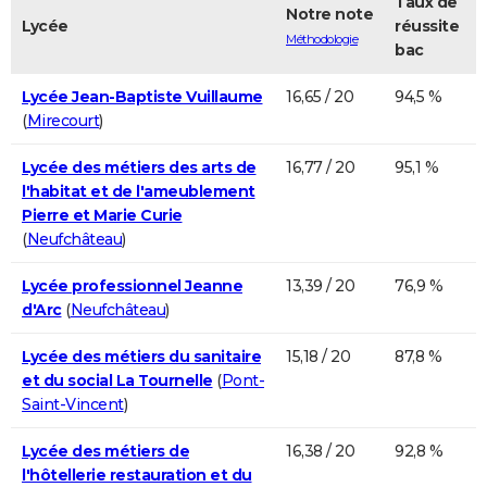
Taux de
Notre note
Lycée
réussite
Méthodologie
bac
Lycée Jean-Baptiste Vuillaume
16,65 / 20
94,5 %
(
Mirecourt
)
Lycée des métiers des arts de
16,77 / 20
95,1 %
l'habitat et de l'ameublement
Pierre et Marie Curie
(
Neufchâteau
)
Lycée professionnel Jeanne
13,39 / 20
76,9 %
d'Arc
(
Neufchâteau
)
Lycée des métiers du sanitaire
15,18 / 20
87,8 %
et du social La Tournelle
(
Pont-
Saint-Vincent
)
Lycée des métiers de
16,38 / 20
92,8 %
l'hôtellerie restauration et du