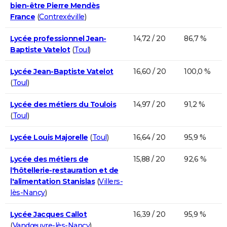
bien-être Pierre Mendès
France
(
Contrexéville
)
Lycée professionnel Jean-
14,72 / 20
86,7 %
Baptiste Vatelot
(
Toul
)
Lycée Jean-Baptiste Vatelot
16,60 / 20
100,0 %
(
Toul
)
Lycée des métiers du Toulois
14,97 / 20
91,2 %
(
Toul
)
Lycée Louis Majorelle
(
Toul
)
16,64 / 20
95,9 %
Lycée des métiers de
15,88 / 20
92,6 %
l'hôtellerie-restauration et de
l'alimentation Stanislas
(
Villers-
lès-Nancy
)
Lycée Jacques Callot
16,39 / 20
95,9 %
(
Vandœuvre-lès-Nancy
)