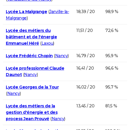
Lycée La Malgrange
(
Jarville-la-
18,39 / 20
98,9 %
Malgrange
)
Lycée des métiers du
11,51 / 20
72,6 %
bâtiment et de l'énergie
Emmanuel Héré
(
Laxou
)
Lycée Frédéric Chopin
(
Nancy
)
16,79 / 20
95,9 %
Lycée professionnel Claude
16,41 / 20
96,6 %
Daunot
(
Nancy
)
Lycée Georges de la Tour
16,02 / 20
95,7 %
(
Nancy
)
Lycée des métiers de la
13,45 / 20
81,5 %
gestion d'énergie et des
process Jean Prouvé
(
Nancy
)