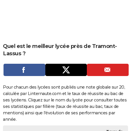
City break
Voyage de noces
Climat
Destinations
Voyage nature
Forum
+
PHOTO
GUIDES D'ACHAT
BONS PLANS
CARTE DE VOEUX
Quel est le meilleur lycée près de Tramont-
Lassus ?
Carte Bonne année
Carte Pâques
Carte de Noël
Carte Saint-Valentin
Carte d'anniversaire
DICTIONNAIRE
Biographies
Expressions
Dictionnaire
Citations
Proverbes
PROGRAMME TV
COPAINS D'AVANT
Pour chacun des lycées sont publiés une note globale sur 20,
Se connecter
Collèges
Universités
Service militaire
S'inscrire
Lycées
Primaires
Entreprises
Avis de recherche
AVIS DE DÉCÈS
calculée par Linternaute.com et le taux de réussite au bac de
ses lycéens. Cliquez sur le nom du lycée pour consulter toutes
FORUM
ses statistiques par fillière (taux de réussite au bac, taux de
Lifestyle
Sport
Television
Cinema
Bricolage
Culture
Auto
Voyage
mentions) ainsi que l'évolution de ses performances par
année.