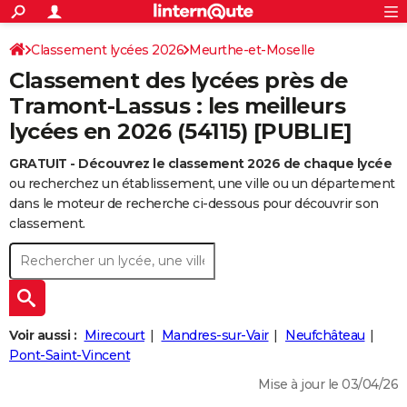
ACTUALITÉS
Connexion
S'inscrire
Classement lycées 2026
Meurthe-et-Moselle
Rechercher
Société
Education
Villes
Politique
Faits Divers
Monde
+
SPORT
Classement des lycées près de
Football
Cyclisme
Forum
Coupe du monde 2026
Tennis
Rugby
CULTURE
Tramont-Lassus : les meilleurs
lycées en 2026 (54115) [PUBLIE]
TNT
Cinéma
Musique
Programme TV
Streaming
Sorties cinéma
+
FINANCE
GRATUIT - Découvrez le classement 2026 de chaque lycée
Impôts
Immobilier
Banque
Crédit
Retraite
Epargne
Risques naturels par ville
Assurance
AUTO
ou recherchez un établissement, une ville ou un département
Réserver un essai
Berlines
Forum auto
Essais
Citadines
SUV
+
dans le moteur de recherche ci-dessous pour découvrir son
HIGH-TECH
classement.
Meilleur smartphone
Ordinateurs
Guide high-tech
Mobiles
Internet
Jeux vidéo
+
BRICOLAGE
Aménagement intérieur
Cuisine
Jardinage
+
Forum
Extérieur
Salle de bains
Rangement
WEEK-END
Escapades
Expositions
Week-end nature
Guides de France
Patrimoine
Musées
+
LIFESTYLE
Voir aussi :
Mirecourt
Mandres-sur-Vair
Neufchâteau
Bien-être
Mode
+
Art de vivre
Loisirs
Modes de vie
Pont-Saint-Vincent
SANTE
Mise à jour le 03/04/26
Guide de la santé
Médicaments
+
Alimentation
Maladies
Sommeil
VOYAGE