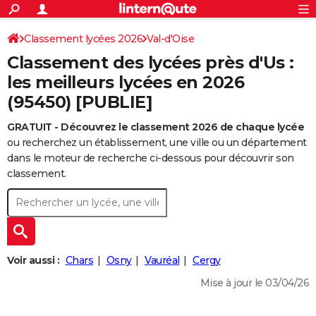
ACTUALITÉS
Connexion
S'inscrire
Classement lycées 2026
Val-d'Oise
Rechercher
Société
Education
Villes
Politique
Faits Divers
Monde
+
SPORT
Classement des lycées près d'Us :
Football
Cyclisme
Forum
Coupe du monde 2026
Tennis
Rugby
CULTURE
les meilleurs lycées en 2026
(95450) [PUBLIE]
TNT
Cinéma
Musique
Programme TV
Streaming
Sorties cinéma
+
FINANCE
GRATUIT - Découvrez le classement 2026 de chaque lycée
Impôts
Immobilier
Banque
Crédit
Retraite
Epargne
Risques naturels par ville
Assurance
AUTO
ou recherchez un établissement, une ville ou un département
Réserver un essai
Berlines
Forum auto
Essais
Citadines
SUV
+
dans le moteur de recherche ci-dessous pour découvrir son
HIGH-TECH
classement.
Meilleur smartphone
Ordinateurs
Guide high-tech
Mobiles
Internet
Jeux vidéo
+
BRICOLAGE
Aménagement intérieur
Cuisine
Jardinage
+
Forum
Extérieur
Salle de bains
Rangement
WEEK-END
Escapades
Expositions
Week-end nature
Guides de France
Patrimoine
Musées
+
LIFESTYLE
Voir aussi :
Chars
Osny
Vauréal
Cergy
Bien-être
Mode
+
Art de vivre
Loisirs
Modes de vie
SANTE
Mise à jour le 03/04/26
Guide de la santé
Médicaments
+
Alimentation
Maladies
Sommeil
VOYAGE