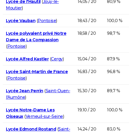
Lycée de l'Hautil
(
Jouy-le-
14,05 / 20
80,9 %
Moutier
)
Lycée Vauban
(
Pontoise
)
18,43 / 20
100,0 %
Lycée polyvalent privé Notre
18,58 / 20
98,7 %
Dame de La Compassion
(
Pontoise
)
Lycée Alfred Kastler
(
Cergy
)
15,04 / 20
87,9 %
Lycée Saint-Martin de France
16,83 / 20
96,8 %
(
Pontoise
)
Lycée Jean Perrin
(
Saint-Ouen-
15,30 / 20
89,7 %
l'Aumône
)
Lycée Notre-Dame Les
19,10 / 20
100,0 %
Oiseaux
(
Verneuil-sur-Seine
)
Lycée Edmond Rostand
(
Saint-
14,24 / 20
83,0 %