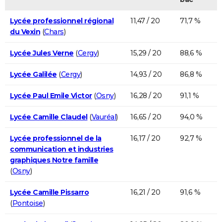
Lycée professionnel régional
11,47 / 20
71,7 %
du Vexin
(
Chars
)
Lycée Jules Verne
(
Cergy
)
15,29 / 20
88,6 %
Lycée Galilée
(
Cergy
)
14,93 / 20
86,8 %
Lycée Paul Emile Victor
(
Osny
)
16,28 / 20
91,1 %
Lycée Camille Claudel
(
Vauréal
)
16,65 / 20
94,0 %
Lycée professionnel de la
16,17 / 20
92,7 %
communication et industries
graphiques Notre famille
(
Osny
)
Lycée Camille Pissarro
16,21 / 20
91,6 %
(
Pontoise
)