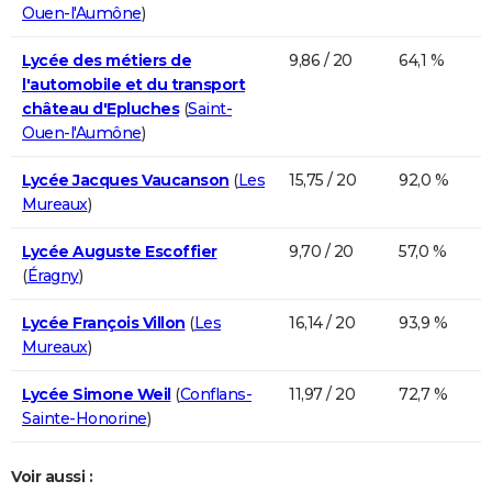
Ouen-l'Aumône
)
Lycée des métiers de
9,86 / 20
64,1 %
l'automobile et du transport
château d'Epluches
(
Saint-
Ouen-l'Aumône
)
Lycée Jacques Vaucanson
(
Les
15,75 / 20
92,0 %
Mureaux
)
Lycée Auguste Escoffier
9,70 / 20
57,0 %
(
Éragny
)
Lycée François Villon
(
Les
16,14 / 20
93,9 %
Mureaux
)
Lycée Simone Weil
(
Conflans-
11,97 / 20
72,7 %
Sainte-Honorine
)
Voir aussi :