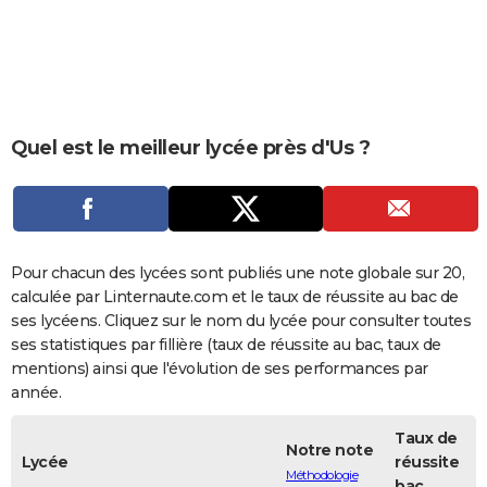
City break
Voyage de noces
Climat
Destinations
Voyage nature
Forum
+
PHOTO
GUIDES D'ACHAT
BONS PLANS
Quel est le meilleur lycée près d'Us ?
CARTE DE VOEUX
Carte Bonne année
Carte Pâques
Carte de Noël
Carte Saint-Valentin
Carte d'anniversaire
DICTIONNAIRE
Biographies
Expressions
Dictionnaire
Citations
Proverbes
PROGRAMME TV
Pour chacun des lycées sont publiés une note globale sur 20,
COPAINS D'AVANT
calculée par Linternaute.com et le taux de réussite au bac de
ses lycéens. Cliquez sur le nom du lycée pour consulter toutes
Se connecter
Collèges
Universités
Service militaire
S'inscrire
Lycées
Primaires
Entreprises
Avis de recherche
AVIS DE DÉCÈS
ses statistiques par fillière (taux de réussite au bac, taux de
mentions) ainsi que l'évolution de ses performances par
FORUM
année.
Lifestyle
Sport
Television
Cinema
Bricolage
Culture
Auto
Voyage
Taux de
Notre note
Lycée
réussite
Méthodologie
bac