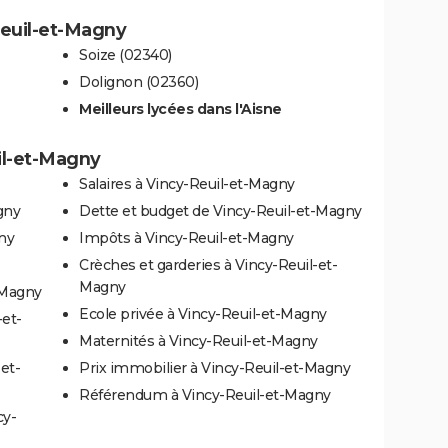
Reuil-et-Magny
Soize (02340)
Dolignon (02360)
Meilleurs lycées dans l'Aisne
il-et-Magny
Salaires à Vincy-Reuil-et-Magny
gny
Dette et budget de Vincy-Reuil-et-Magny
ny
Impôts à Vincy-Reuil-et-Magny
Crèches et garderies à Vincy-Reuil-et-
Magny
-Magny
Ecole privée à Vincy-Reuil-et-Magny
-et-
Maternités à Vincy-Reuil-et-Magny
et-
Prix immobilier à Vincy-Reuil-et-Magny
Référendum à Vincy-Reuil-et-Magny
cy-