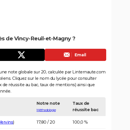
rès de Vincy-Reuil-et-Magny ?
Email
une note globale sur 20, calculée par Linternaute.com
ycéens. Cliquez sur le nom du lycée pour consulter
aux de réussite au bac, taux de mentions) ainsi que
année.
Notre note
Taux de
réussite bac
Méthodologie
Vervins
)
17,80 / 20
100,0 %