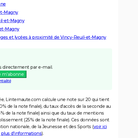
sne
-et-Magny
uil-et-Magny
-et-Magny
lèges et lycées à proximité de Vincy-Reuil-et-Magny
 directement par e-mail.
e m'abonne
tialité
e, Linternaute.com calcule une note sur 20 qui tient
% de la note finale), du taux d'accès de la seconde au
% de la note finale) ainsi que du taux de mentions
blissement (25% de la note finale). Ces données sont
tion nationale, de la Jeunesse et des Sports (
voir ici
 plus d'informations
).