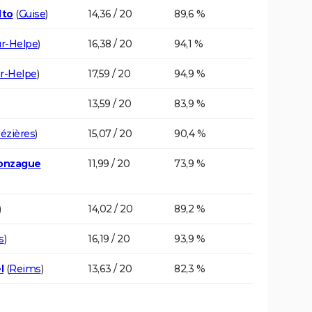
lto
(
Guise
)
14,36 / 20
89,6 %
r-Helpe
)
16,38 / 20
94,1 %
r-Helpe
)
17,59 / 20
94,9 %
13,59 / 20
83,9 %
Mézières
)
15,07 / 20
90,4 %
Gonzague
11,99 / 20
73,9 %
)
14,02 / 20
89,2 %
s
)
16,19 / 20
93,9 %
l
(
Reims
)
13,63 / 20
82,3 %