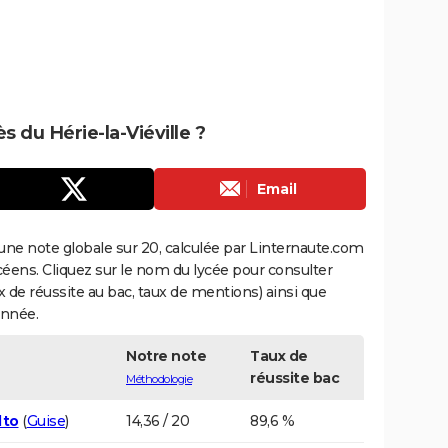
ès du Hérie-la-Viéville ?
Email
une note globale sur 20, calculée par Linternaute.com
ycéens. Cliquez sur le nom du lycée pour consulter
aux de réussite au bac, taux de mentions) ainsi que
année.
Notre note
Taux de
réussite bac
Méthodologie
lto
(
Guise
)
14,36 / 20
89,6 %