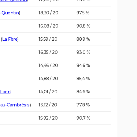
t-Quentin
)
18,30 / 20
97,5 %
16,08 / 20
90,8 %
(
La Fère
)
15,59 / 20
88,9 %
16,35 / 20
93,0 %
14,46 / 20
84,6 %
14,88 / 20
85,4 %
Laon
)
14,01 / 20
84,6 %
eau-Cambrésis
)
13,12 / 20
77,8 %
15,92 / 20
90,7 %