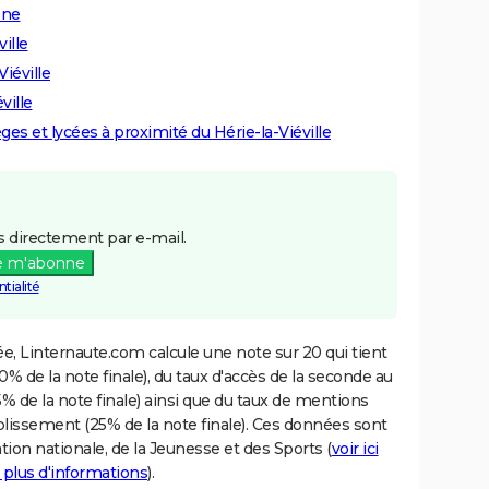
sne
ille
Viéville
ville
èges et lycées à proximité du Hérie-la-Viéville
 directement par e-mail.
e m'abonne
tialité
e, Linternaute.com calcule une note sur 20 qui tient
% de la note finale), du taux d'accès de la seconde au
% de la note finale) ainsi que du taux de mentions
blissement (25% de la note finale). Ces données sont
tion nationale, de la Jeunesse et des Sports (
voir ici
 plus d'informations
).