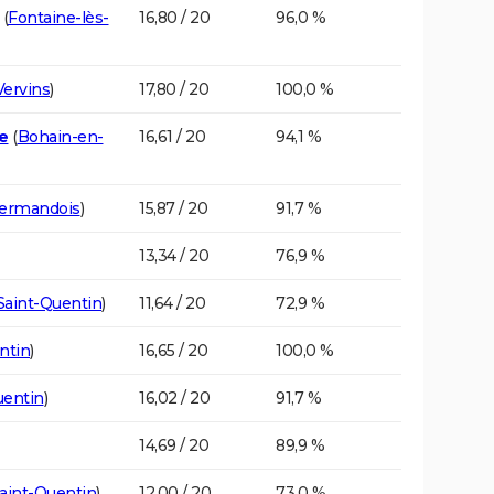
(
Fontaine-lès-
16,80 / 20
96,0 %
Vervins
)
17,80 / 20
100,0 %
e
(
Bohain-en-
16,61 / 20
94,1 %
Vermandois
)
15,87 / 20
91,7 %
13,34 / 20
76,9 %
Saint-Quentin
)
11,64 / 20
72,9 %
ntin
)
16,65 / 20
100,0 %
uentin
)
16,02 / 20
91,7 %
14,69 / 20
89,9 %
aint-Quentin
)
12,00 / 20
73,0 %