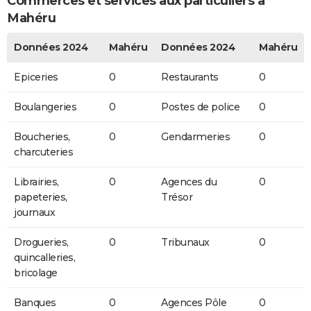
Commerces et services aux particuliers à
Mahéru
Données 2024
Mahéru
Données 2024
Mahéru
Epiceries
0
Restaurants
0
Boulangeries
0
Postes de police
0
Boucheries,
0
Gendarmeries
0
charcuteries
Librairies,
0
Agences du
0
papeteries,
Trésor
journaux
Drogueries,
0
Tribunaux
0
quincalleries,
bricolage
Banques
0
Agences Pôle
0