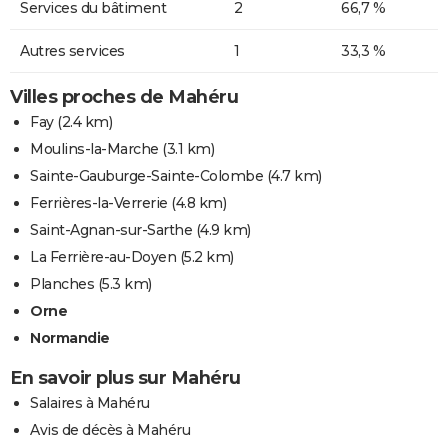
Services du bâtiment
2
66,7 %
Autres services
1
33,3 %
Villes proches de Mahéru
Fay
(2.4 km)
Moulins-la-Marche
(3.1 km)
Sainte-Gauburge-Sainte-Colombe
(4.7 km)
Ferrières-la-Verrerie
(4.8 km)
Saint-Agnan-sur-Sarthe
(4.9 km)
La Ferrière-au-Doyen
(5.2 km)
Planches
(5.3 km)
Orne
Normandie
En savoir plus sur Mahéru
Salaires à Mahéru
Avis de décès à Mahéru