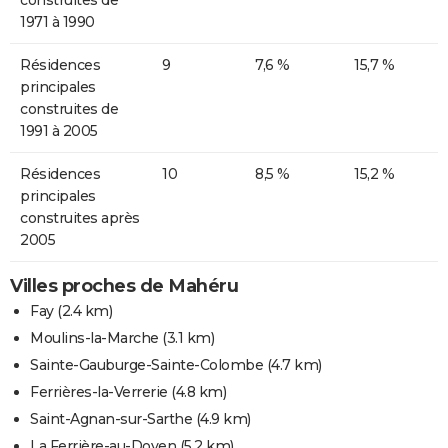
1971 à 1990
Résidences
9
7,6 %
15,7 %
principales
construites de
1991 à 2005
Résidences
10
8,5 %
15,2 %
principales
construites après
2005
Villes proches de Mahéru
Fay
(2.4 km)
Moulins-la-Marche
(3.1 km)
Sainte-Gauburge-Sainte-Colombe
(4.7 km)
Ferrières-la-Verrerie
(4.8 km)
Saint-Agnan-sur-Sarthe
(4.9 km)
La Ferrière-au-Doyen
(5.2 km)