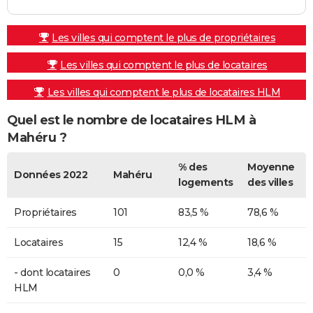
Les villes qui comptent le plus de propriétaires
Les villes qui comptent le plus de locataires
Les villes qui comptent le plus de locataires HLM
Quel est le nombre de locataires HLM à
Mahéru ?
% des
Moyenne
Données 2022
Mahéru
logements
des villes
Propriétaires
101
83,5 %
78,6 %
Locataires
15
12,4 %
18,6 %
- dont locataires
0
0,0 %
3,4 %
HLM