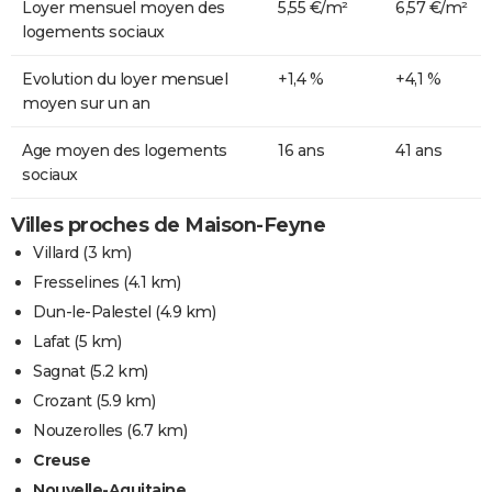
Loyer mensuel moyen des
5,55 €/m²
6,57 €/m²
logements sociaux
Evolution du loyer mensuel
+1,4 %
+4,1 %
moyen sur un an
Age moyen des logements
16 ans
41 ans
sociaux
Villes proches de Maison-Feyne
Villard
(3 km)
Fresselines
(4.1 km)
Dun-le-Palestel
(4.9 km)
Lafat
(5 km)
Sagnat
(5.2 km)
Crozant
(5.9 km)
Nouzerolles
(6.7 km)
Creuse
Nouvelle-Aquitaine