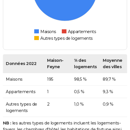
Maisons
Appartements
Autres types de logements
Maison-
% des
Moyenne
Données 2022
Feyne
logements
des villes
Maisons
195
98,5 %
89,7 %
Appartements
1
0,5 %
9,3 %
Autres types de
2
1,0 %
0,9 %
logements
NB :
les autres types de logements incluent les logements-
foyers, les chambres d'hôtel, les habitations de fortune ainsi