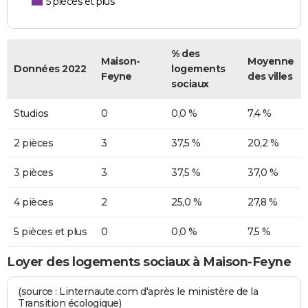
5 pièces et plus
% des
Maison-
Moyenne
Données 2022
logements
Feyne
des villes
sociaux
Studios
0
0,0 %
7,4 %
2 pièces
3
37,5 %
20,2 %
3 pièces
3
37,5 %
37,0 %
4 pièces
2
25,0 %
27,8 %
5 pièces et plus
0
0,0 %
7,5 %
Loyer des logements sociaux à Maison-Feyne
(source : Linternaute.com d'après le ministère de la
Transition écologique)