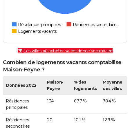
Résidences principales
Résidences secondaires
Logements vacants
Les villes où acheter sa résidence secondaire
Combien de logements vacants comptabilise
Maison-Feyne ?
Maison-
% des
Moyenne
Données 2022
Feyne
logements
des villes
Résidences
134
67,7 %
78,4 %
principales
Résidences
20
10,1 %
12,9 %
secondaires