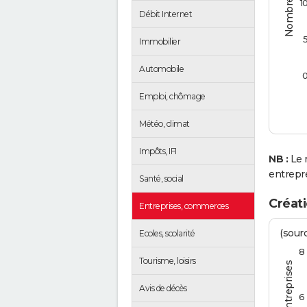
1
Débit Internet
Immobilier
Automobile
Emploi, chômage
Météo, climat
Impôts, IFI
NB :
Le 
entrepr
Santé, social
Créati
Entreprises, commerces
(sourc
Ecoles, scolarité
8
Tourisme, loisirs
Avis de décès
6