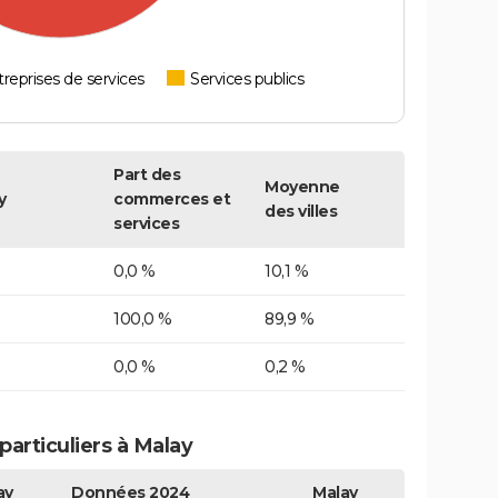
reprises de services
Services publics
Part des
Moyenne
y
commerces et
des villes
services
0,0 %
10,1 %
100,0 %
89,9 %
0,0 %
0,2 %
articuliers à Malay
ay
Données 2024
Malay