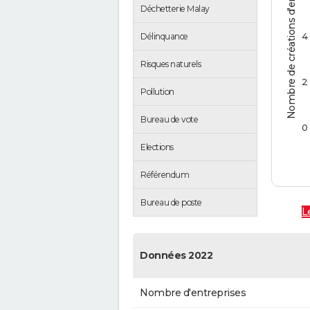
Nombre de créations d'entreprises
Déchetterie Malay
4
Délinquance
Risques naturels
2
Pollution
Bureau de vote
0
Elections
Référendum
Bureau de poste
L
Données 2022
Nombre d'entreprises