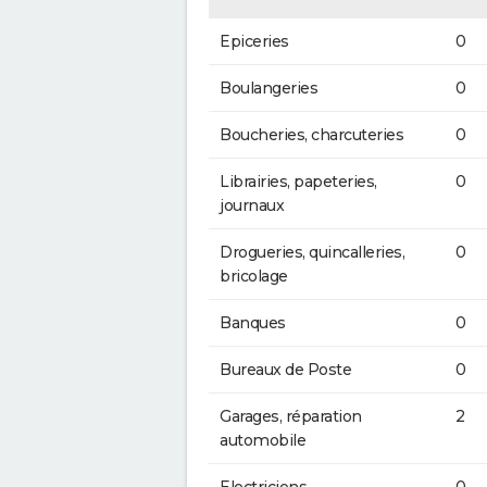
Epiceries
0
Boulangeries
0
Boucheries, charcuteries
0
Librairies, papeteries,
0
journaux
Drogueries, quincalleries,
0
bricolage
Banques
0
Bureaux de Poste
0
Garages, réparation
2
automobile