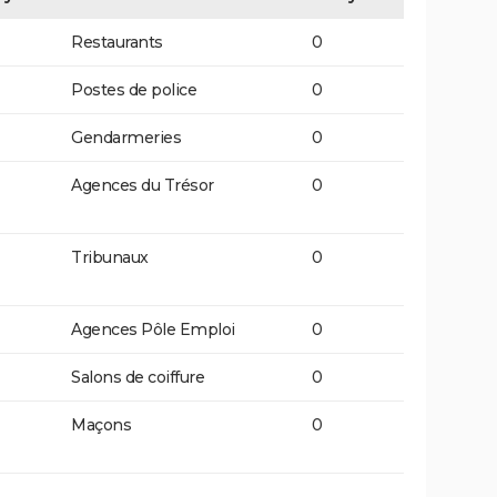
Restaurants
0
Postes de police
0
Gendarmeries
0
Agences du Trésor
0
Tribunaux
0
Agences Pôle Emploi
0
Salons de coiffure
0
Maçons
0