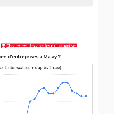
Classement des villes les plus attractives
en d'entreprises à Malay ?
e : Linternaute.com d'après l'Insee)
5
0
5