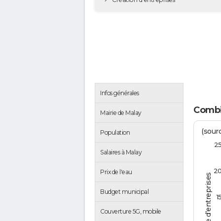
Infos générales
Combi
Mairie de Malay
(sourc
Population
2
Salaires à Malay
2
Prix de l'eau
Nombre d'entreprises
Budget municipal
1
Couverture 5G, mobile