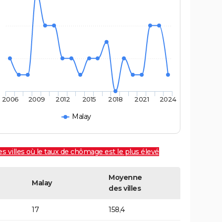
2006
2009
2012
2015
2018
2021
2024
Malay
es villes où le taux de chômage est le plus élevé
Moyenne
Malay
des villes
17
158,4