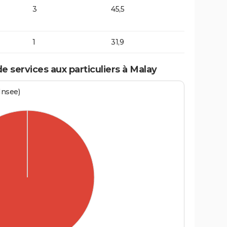
3
45,5
1
31,9
 services aux particuliers à Malay
Insee)