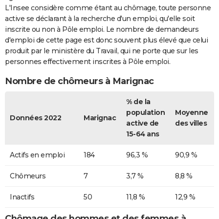
L'Insee considère comme étant au chômage, toute personne
active se déclarant à la recherche d'un emploi, qu'elle soit
inscrite ou non à Pôle emploi. Le nombre de demandeurs
d'emploi de cette page est donc souvent plus élevé que celui
produit par le ministère du Travail, qui ne porte que sur les
personnes effectivement inscrites à Pôle emploi.
Nombre de chômeurs à Marignac
% de la
population
Moyenne
Données 2022
Marignac
active de
des villes
15-64 ans
Actifs en emploi
184
96,3 %
90,9 %
Chômeurs
7
3,7 %
8,8 %
Inactifs
50
11,8 %
12,9 %
Chômage des hommes et des femmes à