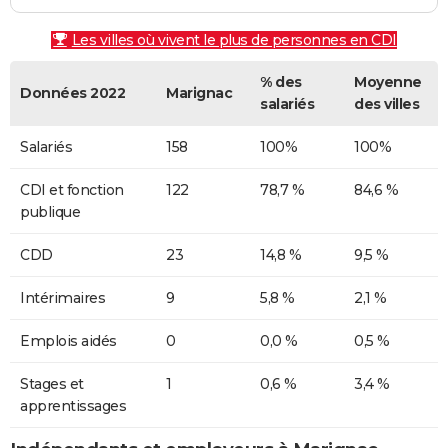
Les villes où vivent le plus de personnes en CDI
% des
Moyenne
Données 2022
Marignac
salariés
des villes
Salariés
158
100%
100%
CDI et fonction
122
78,7 %
84,6 %
publique
CDD
23
14,8 %
9,5 %
Intérimaires
9
5,8 %
2,1 %
Emplois aidés
0
0,0 %
0,5 %
Stages et
1
0,6 %
3,4 %
apprentissages