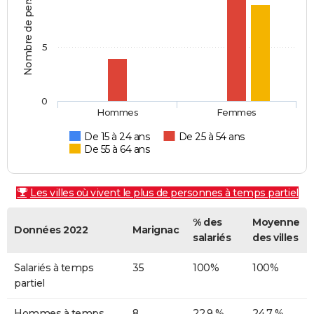
Nombre de personnes
5
0
Hommes
Femmes
De 15 à 24 ans
De 25 à 54 ans
De 55 à 64 ans
Les villes où vivent le plus de personnes à temps partiel
% des
Moyenne
Données 2022
Marignac
salariés
des villes
Salariés à temps
35
100%
100%
partiel
Hommes à temps
8
22,9 %
24,7 %