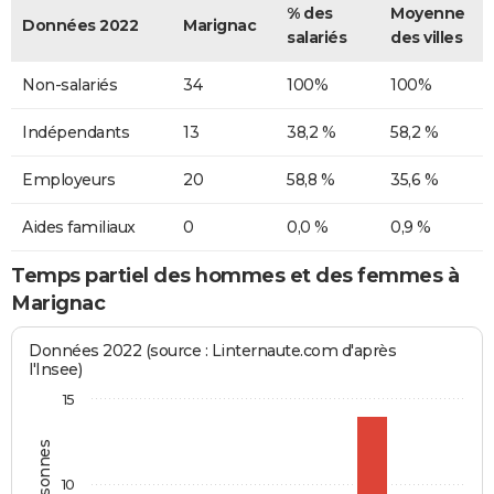
% des
Moyenne
Données 2022
Marignac
salariés
des villes
Non-salariés
34
100%
100%
Indépendants
13
38,2 %
58,2 %
Employeurs
20
58,8 %
35,6 %
Aides familiaux
0
0,0 %
0,9 %
Temps partiel des hommes et des femmes à
Marignac
Données 2022 (source : Linternaute.com d'après
l'Insee)
15
10