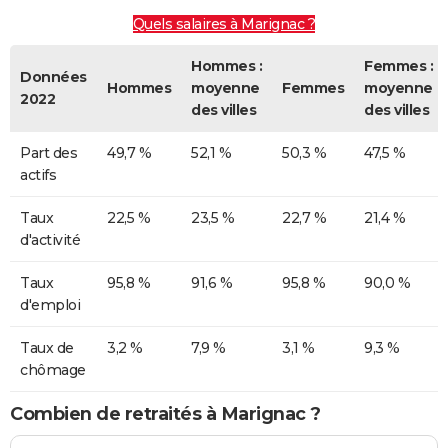
Quels salaires à Marignac ?
Hommes :
Femmes :
Données
Hommes
moyenne
Femmes
moyenne
2022
des villes
des villes
Part des
49,7 %
52,1 %
50,3 %
47,5 %
actifs
Taux
22,5 %
23,5 %
22,7 %
21,4 %
d'activité
Taux
95,8 %
91,6 %
95,8 %
90,0 %
d'emploi
Taux de
3,2 %
7,9 %
3,1 %
9,3 %
chômage
Combien de retraités à Marignac ?