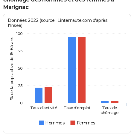
Marignac
Données 2022 (source : Linternaute.com d'après
l'Insee)
100
% de la pop. active de 15-64 ans
75
50
25
0
Taux d'activité
Taux d'emploi
Taux de
chômage
Hommes
Femmes