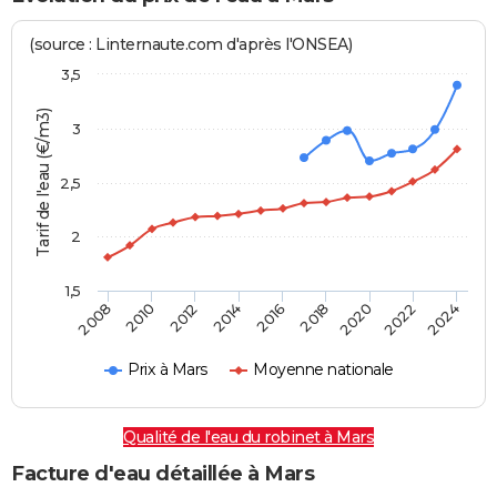
(source : Linternaute.com d'après l'ONSEA)
3,5
Tarif de l'eau (€/m3)
3
2,5
2
1,5
2016
2014
2024
2012
2022
2010
2020
2008
2018
Prix à Mars
Moyenne nationale
Qualité de l'eau du robinet à Mars
Facture d'eau détaillée à Mars