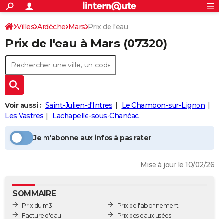
ACTUALITÉS
Connexion
S'inscrire
Villes
Ardèche
Mars
Prix de l'eau
Rechercher
Société
Education
Villes
Politique
Faits Divers
Monde
+
SPORT
Prix de l'eau à
Mars
(07320)
Football
Cyclisme
Forum
Coupe du monde 2026
Tennis
Rugby
CULTURE
TNT
Cinéma
Musique
Programme TV
Streaming
Sorties cinéma
+
FINANCE
Impôts
Immobilier
Banque
Crédit
Retraite
Epargne
Risques naturels par ville
Assurance
AUTO
Voir aussi :
Saint-Julien-d'Intres
Le Chambon-sur-Lignon
Réserver un essai
Berlines
Forum auto
Essais
Citadines
SUV
+
HIGH-TECH
Les Vastres
Lachapelle-sous-Chanéac
Meilleur smartphone
Ordinateurs
Guide high-tech
Mobiles
Internet
Jeux vidéo
+
BRICOLAGE
Je m'abonne aux infos à pas rater
Aménagement intérieur
Cuisine
Jardinage
+
Forum
Extérieur
Salle de bains
Rangement
WEEK-END
Mise à jour le 10/02/26
Escapades
Expositions
Week-end nature
Guides de France
Patrimoine
Musées
+
LIFESTYLE
Bien-être
Mode
+
Art de vivre
Loisirs
Modes de vie
SANTE
SOMMAIRE
Prix du m3
Prix de l'abonnement
Guide de la santé
Médicaments
+
Alimentation
Maladies
Sommeil
VOYAGE
Facture d'eau
Prix des eaux usées