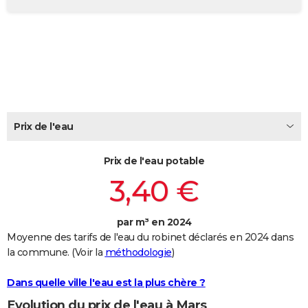
City break
Voyage de noces
Climat
Destinations
Voyage nature
Forum
+
PHOTO
GUIDES D'ACHAT
BONS PLANS
CARTE DE VOEUX
Carte Bonne année
Carte Pâques
Carte de Noël
Carte Saint-Valentin
Carte d'anniversaire
Prix de l'eau
DICTIONNAIRE
Biographies
Expressions
Dictionnaire
Citations
Proverbes
PROGRAMME TV
Prix de l'eau potable
3,40 €
COPAINS D'AVANT
Se connecter
Collèges
Universités
Service militaire
S'inscrire
Lycées
Primaires
Entreprises
Avis de recherche
AVIS DE DÉCÈS
par m³ en 2024
Moyenne des tarifs de l'eau du robinet déclarés en 2024 dans
FORUM
la commune. (Voir la
méthodologie
)
Lifestyle
Sport
Television
Cinema
Bricolage
Culture
Auto
Voyage
Dans quelle ville l'eau est la plus chère ?
Evolution du prix de l'eau à Mars