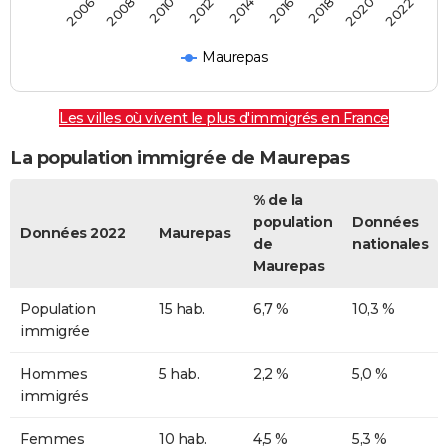
2018
2014
2006
2010
2016
2020
2012
2008
2022
Maurepas
Les villes où vivent le plus d'immigrés en France
La population immigrée de Maurepas
% de la
population
Données
Données 2022
Maurepas
de
nationales
Maurepas
Population
15 hab.
6,7 %
10,3 %
immigrée
Hommes
5 hab.
2,2 %
5,0 %
immigrés
Femmes
10 hab.
4,5 %
5,3 %