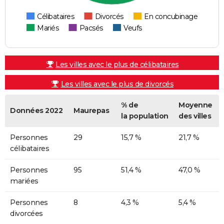
Célibataires
Divorcés
En concubinage
Mariés
Pacsés
Veufs
Les villes avec le plus de célibataires
Les villes avec le plus de divorcés
% de
Moyenne
Données 2022
Maurepas
la population
des villes
Personnes
29
15,7 %
21,7 %
célibataires
Personnes
95
51,4 %
47,0 %
mariées
Personnes
8
4,3 %
5,4 %
divorcées