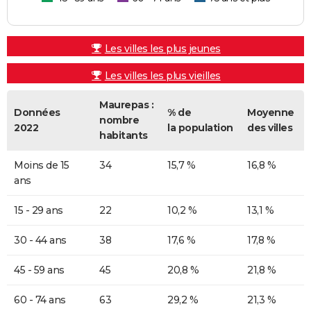
Les villes les plus jeunes
Les villes les plus vieilles
Maurepas :
Données
% de
Moyenne
nombre
2022
la population
des villes
habitants
Moins de 15
34
15,7 %
16,8 %
ans
15 - 29 ans
22
10,2 %
13,1 %
30 - 44 ans
38
17,6 %
17,8 %
45 - 59 ans
45
20,8 %
21,8 %
60 - 74 ans
63
29,2 %
21,3 %