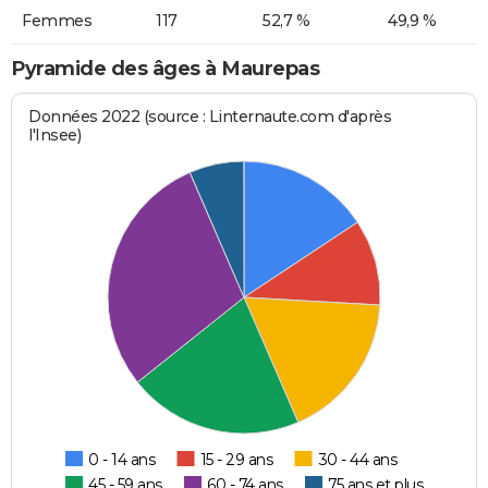
Femmes
117
52,7 %
49,9 %
Pyramide des âges à Maurepas
Données 2022 (source : Linternaute.com d'après
l'Insee)
0 - 14 ans
15 - 29 ans
30 - 44 ans
45 - 59 ans
60 - 74 ans
75 ans et plus