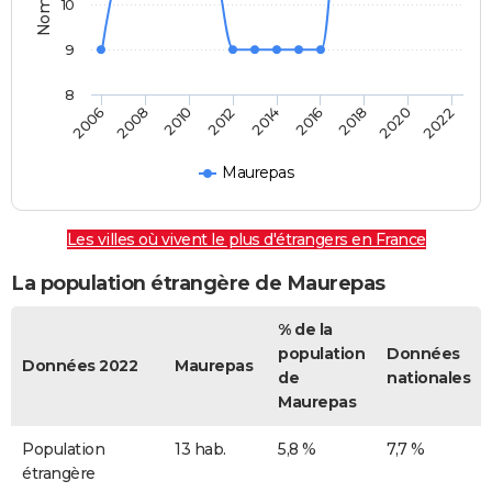
10
9
8
2018
2014
2010
2006
2020
2016
2012
2008
2022
Maurepas
Les villes où vivent le plus d'étrangers en France
La population étrangère de Maurepas
% de la
population
Données
Données 2022
Maurepas
de
nationales
Maurepas
Population
13 hab.
5,8 %
7,7 %
étrangère