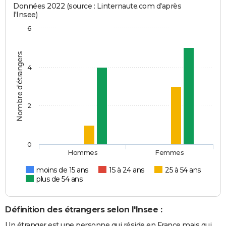
Données 2022 (source : Linternaute.com d'après
l'Insee)
6
Nombre d'étrangers
4
2
0
Hommes
Femmes
moins de 15 ans
15 à 24 ans
25 à 54 ans
plus de 54 ans
Définition des étrangers selon l'Insee :
Un étranger est une personne qui réside en France mais qui