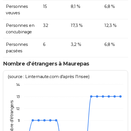
Personnes
15
8,1 %
6,8 %
veuves
Personnes en
32
17,3 %
12,3 %
concubinage
Personnes
6
3,2 %
6,8 %
pacsées
Nombre d'étrangers à Maurepas
(source : Linternaute.com d'après l'Insee)
14
13
Nombre d'étrangers
12
11