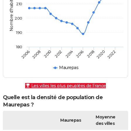
Nombre d'habitants
210
200
190
180
2010
2018
2008
2016
2006
2014
2022
2012
2020
Maurepas
Les villes les plus peuplées de France
Quelle est la densité de population de
Maurepas ?
Moyenne
Maurepas
des villes