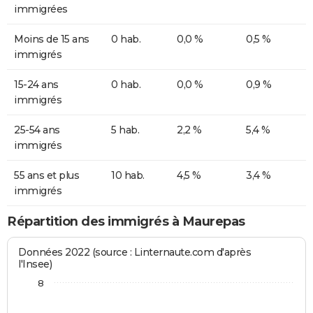
immigrées
Moins de 15 ans
0 hab.
0,0 %
0,5 %
immigrés
15-24 ans
0 hab.
0,0 %
0,9 %
immigrés
25-54 ans
5 hab.
2,2 %
5,4 %
immigrés
55 ans et plus
10 hab.
4,5 %
3,4 %
immigrés
Répartition des immigrés à Maurepas
Données 2022 (source : Linternaute.com d'après
l'Insee)
8