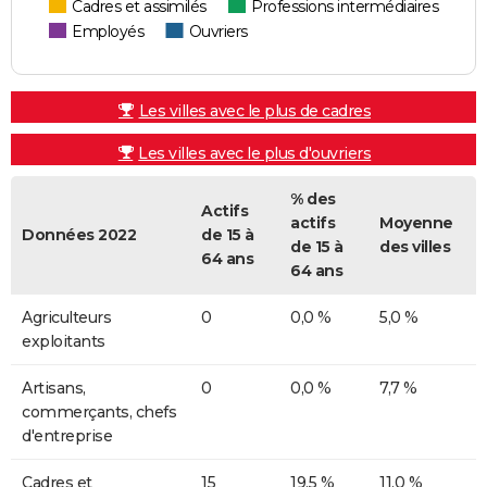
Cadres et assimilés
Professions intermédiaires
Employés
Ouvriers
Les villes avec le plus de cadres
Les villes avec le plus d'ouvriers
% des
Actifs
actifs
Moyenne
Données 2022
de 15 à
de 15 à
des villes
64 ans
64 ans
Agriculteurs
0
0,0 %
5,0 %
exploitants
Artisans,
0
0,0 %
7,7 %
commerçants, chefs
d'entreprise
Cadres et
15
19,5 %
11,0 %