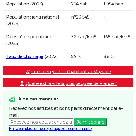
Population (2023)
254 hab.
1 994 hab.
Population : rang national
n°23 545
-
(2023)
Densité de population
32 hab/km²
168 hab/km²
(2023)
Taux de chômage
(2022)
5,9 %
8,8 %
Combien y a-t-il d'habitants à Mayrac ?
Quelle est la ville la plus peuplée de France ?
A ne pas manquer
Recevez nos astuces et bons plans directement par e-
mail.
Je m'abonne
En savoir plus sur notre politique de confidentialité