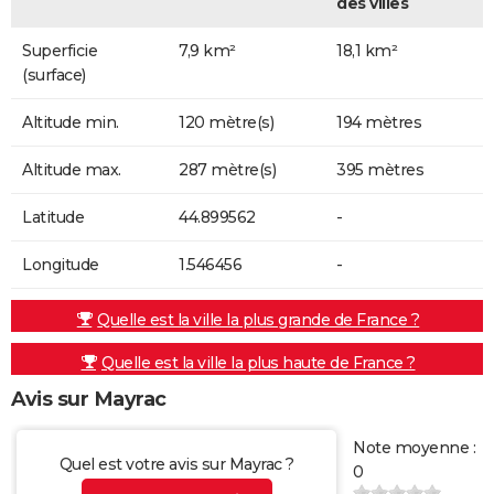
des villes
Superficie
7,9 km²
18,1 km²
(surface)
Altitude min.
120 mètre(s)
194 mètres
Altitude max.
287 mètre(s)
395 mètres
Latitude
44.899562
-
Longitude
1.546456
-
Quelle est la ville la plus grande de France ?
Quelle est la ville la plus haute de France ?
Avis sur Mayrac
Note moyenne :
Quel est votre avis sur Mayrac ?
0