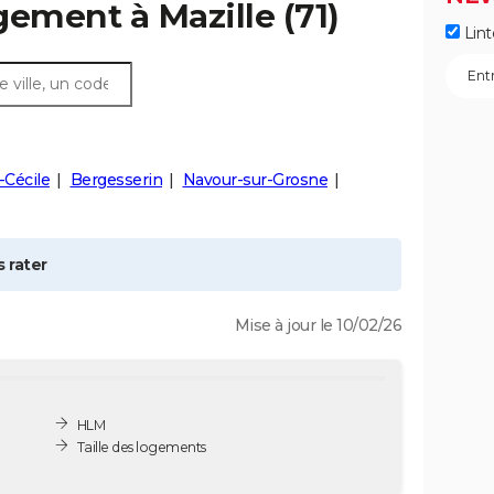
ogement à
Mazille
(71)
Lint
-Cécile
Bergesserin
Navour-sur-Grosne
 rater
Mise à jour le 10/02/26
HLM
Taille des logements