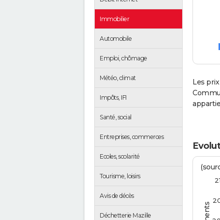
Immobilier
Automobile
Emploi, chômage
Météo, climat
Les prix
Communa
Impôts, IFI
apparti
Santé, social
Entreprises, commerces
Evolut
Ecoles, scolarité
(sourc
Tourisme, loisirs
2
Avis de décès
2
Déchetterie Mazille