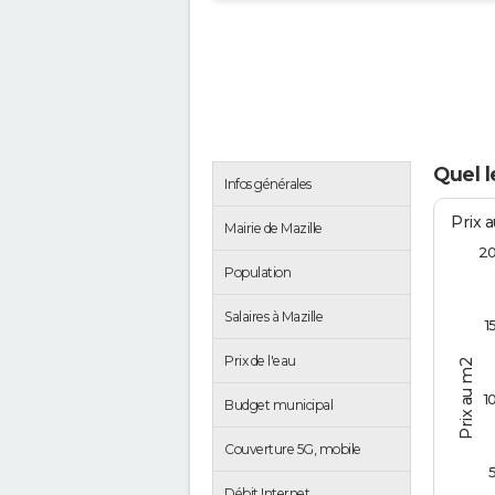
Quel l
Infos générales
Prix 
Mairie de Mazille
2
Population
Salaires à Mazille
1
Prix de l'eau
Prix au m2
1
Budget municipal
Couverture 5G, mobile
Débit Internet