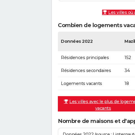
Les villes où
Combien de logements vacan
Données 2022
Mazil
Résidences principales
152
Résidences secondaires
34
Logements vacants
18
Les villes avec le plus de logem
vacants
Nombre de maisons et d'app
Données 2022 (source : Linternaute