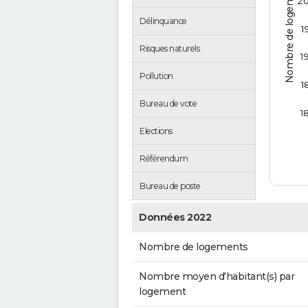
Nombre de logements
2
Délinquance
1
Risques naturels
1
Pollution
1
Bureau de vote
1
Elections
Référendum
Bureau de poste
Données 2022
Nombre de logements
Nombre moyen d'habitant(s) par
logement