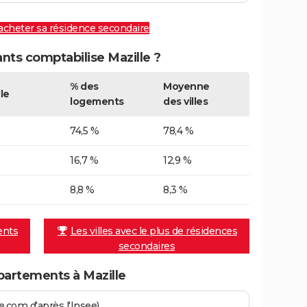
 acheter sa résidence secondaire
ts comptabilise Mazille ?
% des
Moyenne
le
logements
des villes
74,5 %
78,4 %
16,7 %
12,9 %
8,8 %
8,3 %
ents
Les villes avec le plus de résidences
secondaires
artements à Mazille
.com d'après l'Insee)