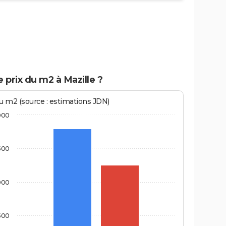
e prix du m2 à Mazille ?
au m2 (source : estimations JDN)
000
500
000
500