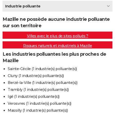
City break
Voyage de noces
Climat
Destinations
Voyage nature
Forum
+
Industrie polluante
PHOTO
GUIDES D'ACHAT
Mazille ne possède aucune industrie polluante
sur son territoire
BONS PLANS
Villes avec le plus de sites pollués ?
CARTE DE VOEUX
Risques naturels et industriels à Mazille
Carte Bonne année
Carte Pâques
Carte de Noël
Carte Saint-Valentin
Carte d'anniversaire
DICTIONNAIRE
Les industries polluantes les plus proches de
Biographies
Expressions
Dictionnaire
Citations
Proverbes
PROGRAMME TV
Mazille
COPAINS D'AVANT
Sainte-Cécile (1 industrie(s) polluante(s))
Cluny (1 industrie(s) polluante(s))
Se connecter
Collèges
Universités
Service militaire
S'inscrire
Lycées
Primaires
Entreprises
Avis de recherche
AVIS DE DÉCÈS
Berzé-la-Ville (1 industrie(s) polluante(s))
FORUM
Trambly (1 industrie(s) polluante(s))
Igé (1 industrie(s) polluante(s))
Lifestyle
Sport
Television
Cinema
Bricolage
Culture
Auto
Voyage
Verosvres (1 industrie(s) polluante(s))
Massilly (1 industrie(s) polluante(s))