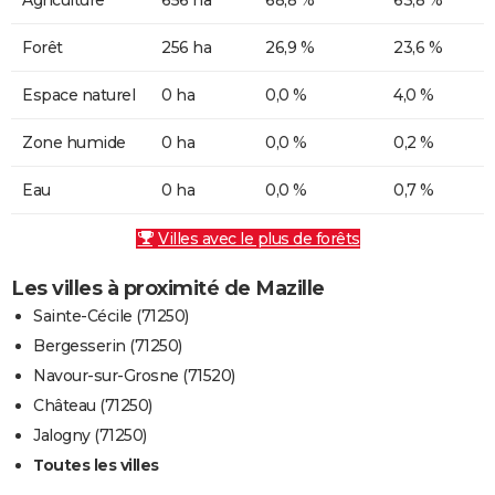
Forêt
256 ha
26,9 %
23,6 %
Espace naturel
0 ha
0,0 %
4,0 %
Zone humide
0 ha
0,0 %
0,2 %
Eau
0 ha
0,0 %
0,7 %
Villes avec le plus de forêts
Les villes à proximité de Mazille
Sainte-Cécile (71250)
Bergesserin (71250)
Navour-sur-Grosne (71520)
Château (71250)
Jalogny (71250)
Toutes les villes