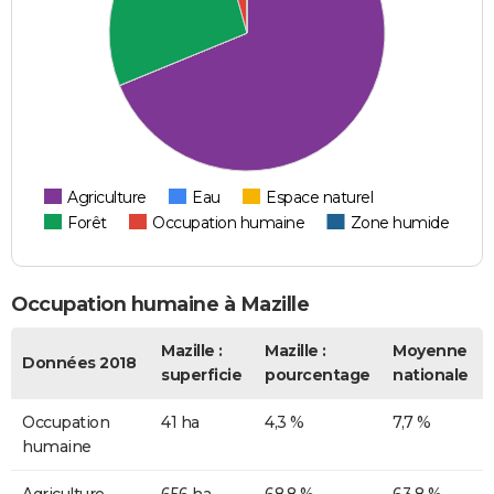
Agriculture
Eau
Espace naturel
Forêt
Occupation humaine
Zone humide
Occupation humaine à Mazille
Mazille :
Mazille :
Moyenne
Données 2018
superficie
pourcentage
nationale
Occupation
41 ha
4,3 %
7,7 %
humaine
Agriculture
656 ha
68,8 %
63,8 %