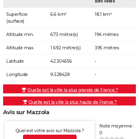
des villes
Superficie
6,6 km²
18,1 km²
(surface)
Altitude min.
673 mètre(s)
194 mètres
Altitude max.
1 692 mètre(s)
395 mètres
Latitude
42.304556
-
Longitude
9.328428
-
Quelle est la ville la plus grande de France ?
Quelle est la ville la plus haute de France ?
Avis sur Mazzola
Note moyenne :
Quel est votre avis sur Mazzola ?
0