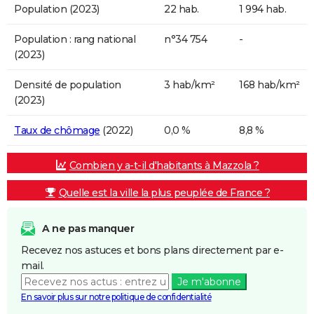
Population (2023)
22 hab.
1 994 hab.
Population : rang national
n°34 754
-
(2023)
Densité de population
3 hab/km²
168 hab/km²
(2023)
Taux de chômage
(2022)
0,0 %
8,8 %
Combien y a-t-il d'habitants à Mazzola ?
Quelle est la ville la plus peuplée de France ?
A ne pas manquer
Recevez nos astuces et bons plans directement par e-
mail.
Je m'abonne
En savoir plus sur notre politique de confidentialité