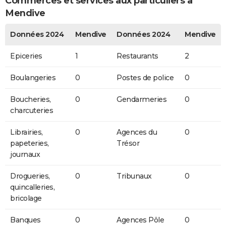
Commerces et services aux particuliers à
Mendive
Données 2024
Mendive
Données 2024
Mendive
Epiceries
1
Restaurants
2
Boulangeries
0
Postes de police
0
Boucheries,
0
Gendarmeries
0
charcuteries
Librairies,
0
Agences du
0
papeteries,
Trésor
journaux
Drogueries,
0
Tribunaux
0
quincalleries,
bricolage
Banques
0
Agences Pôle
0