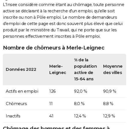
L'Insee considère comme étant au chômage, toute personne
active se déclarant à la recherche d'un emploi, qu'elle soit
inscrite ou non à Pôle emploi. Le nombre de demandeurs
d'emploi de cette page est donc souvent plus élevé que celui
produit par le ministère du Travail, qui ne porte que sur les
personnes effectivement inscrites à Pôle emploi.
Nombre de chômeurs à Merle-Leignec
% de la
Merle-
population
Moyenne
Données 2022
Leignec
active de
des villes
15-64 ans
Actifs en emploi
126
92,0 %
90,9 %
Chômeurs
11
8,0 %
8,8 %
Inactifs
41
12,4 %
12,9 %
Chômage des hommes et des femmes à