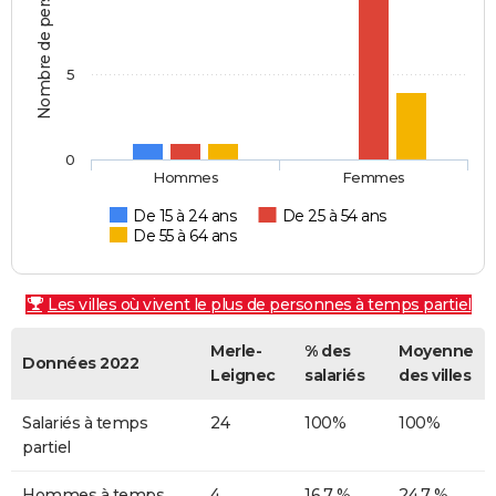
Nombre de personnes
5
0
Hommes
Femmes
De 15 à 24 ans
De 25 à 54 ans
De 55 à 64 ans
Les villes où vivent le plus de personnes à temps partiel
Merle-
% des
Moyenne
Données 2022
Leignec
salariés
des villes
Salariés à temps
24
100%
100%
partiel
Hommes à temps
4
16,7 %
24,7 %