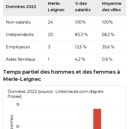
Merle-
% des
Moyenne
Données 2022
Leignec
salariés
des villes
Non-salariés
24
100%
100%
Indépendants
20
83,3 %
58,2 %
Employeurs
3
12,5 %
35,6 %
Aides familiaux
1
4,2 %
0,9 %
Temps partiel des hommes et des femmes à
Merle-Leignec
Données 2022 (source : Linternaute.com d'après
l'Insee)
15
10