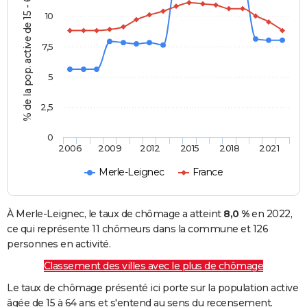
% de la pop. active de 15 - 64 ans
10
7,5
5
2,5
0
2006
2009
2012
2015
2018
2021
Merle-Leignec
France
À Merle-Leignec, le taux de chômage a atteint
8,0 %
en 2022,
ce qui représente 11 chômeurs dans la commune et 126
personnes en activité.
Classement des villes avec le plus de chômage
Le taux de chômage présenté ici porte sur la population active
âgée de 15 à 64 ans et s'entend au sens du recensement.