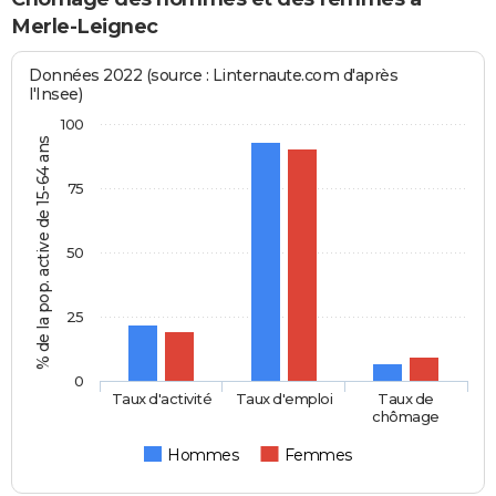
Merle-Leignec
Données 2022 (source : Linternaute.com d'après
l'Insee)
100
% de la pop. active de 15-64 ans
75
50
25
0
Taux d'activité
Taux d'emploi
Taux de
chômage
Hommes
Femmes