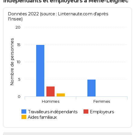
Indépendants et employeurs à Merle-Leignec
Données 2022 (source : Linternaute.com d'après
l'Insee)
20
Nombre de personnes
15
10
5
0
Hommes
Femmes
Travailleurs indépendants
Employeurs
Aides familiaux