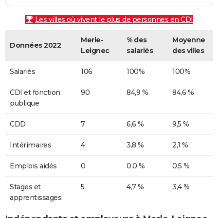
Les villes où vivent le plus de personnes en CDI
Merle-
% des
Moyenne
Données 2022
Leignec
salariés
des villes
Salariés
106
100%
100%
CDI et fonction
90
84,9 %
84,6 %
publique
CDD
7
6,6 %
9,5 %
Intérimaires
4
3,8 %
2,1 %
Emplois aidés
0
0,0 %
0,5 %
Stages et
5
4,7 %
3,4 %
apprentissages