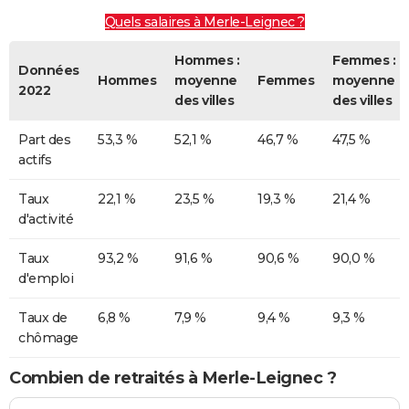
Quels salaires à Merle-Leignec ?
Hommes :
Femmes :
Données
Hommes
moyenne
Femmes
moyenne
2022
des villes
des villes
Part des
53,3 %
52,1 %
46,7 %
47,5 %
actifs
Taux
22,1 %
23,5 %
19,3 %
21,4 %
d'activité
Taux
93,2 %
91,6 %
90,6 %
90,0 %
d'emploi
Taux de
6,8 %
7,9 %
9,4 %
9,3 %
chômage
Combien de retraités à Merle-Leignec ?