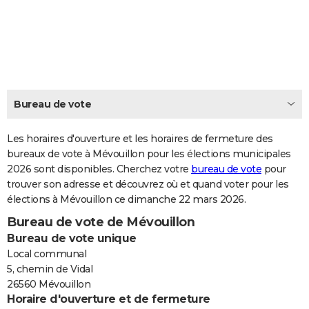
City break
Voyage de noces
Climat
Destinations
Voyage nature
Forum
+
PHOTO
GUIDES D'ACHAT
BONS PLANS
CARTE DE VOEUX
Bureau de vote
Carte Bonne année
Carte Pâques
Carte de Noël
Carte Saint-Valentin
Carte d'anniversaire
DICTIONNAIRE
Les horaires d'ouverture et les horaires de fermeture des
Biographies
Expressions
bureaux de vote à Mévouillon pour les élections municipales
Dictionnaire
Citations
Proverbes
PROGRAMME TV
2026 sont disponibles. Cherchez votre
bureau de vote
pour
trouver son adresse et découvrez où et quand voter pour les
COPAINS D'AVANT
élections à Mévouillon ce dimanche 22 mars 2026.
Se connecter
Collèges
Universités
Service militaire
S'inscrire
Lycées
Primaires
Entreprises
Avis de recherche
AVIS DE DÉCÈS
Bureau de vote de Mévouillon
Bureau de vote unique
FORUM
Local communal
Lifestyle
Sport
Television
Cinema
Bricolage
Culture
Auto
Voyage
5, chemin de Vidal
26560 Mévouillon
Horaire d'ouverture et de fermeture