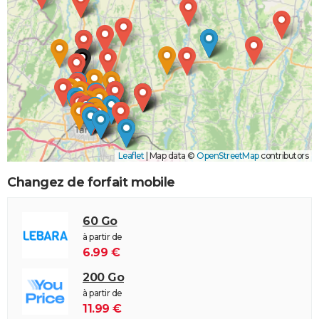
Leaflet
|
Map data ©
OpenStreetMap
contributors
Changez de forfait mobile
60 Go
à partir de
6.99 €
200 Go
à partir de
11.99 €