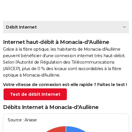
City break
Voyage de noces
Climat
Destinations
Voyage nature
Forum
+
PHOTO
GUIDES D'ACHAT
Débit Internet
BONS PLANS
Internet haut-débit à Monacia-d'Aullène
CARTE DE VOEUX
Grâce à la fibre optique, les habitants de Monacia-d'Aullène
Carte Bonne année
Carte Pâques
Carte de Noël
Carte Saint-Valentin
Carte d'anniversaire
DICTIONNAIRE
peuvent bénéficier d'une connexion internet très haut-débit.
Selon l'Autorité de Régulation des Télécommunications
Biographies
Expressions
Dictionnaire
Citations
Proverbes
PROGRAMME TV
(ARCEP), plus de 0 % des locaux sont raccordables à la fibre
optique à Monacia-d'Aullène.
COPAINS D'AVANT
Votre vitesse de connexion est-elle rapide ? Faites le test !
Se connecter
Collèges
Universités
Service militaire
S'inscrire
Lycées
Primaires
Entreprises
Avis de recherche
AVIS DE DÉCÈS
Test de débit Internet
FORUM
Débits Internet à Monacia-d'Aullène
Lifestyle
Sport
Television
Cinema
Bricolage
Culture
Auto
Voyage
Source : Ariase