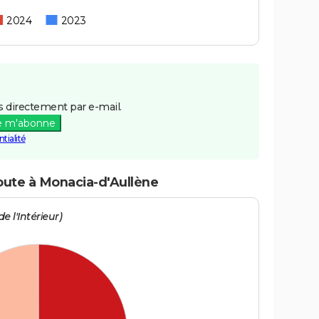
2024
2023
 directement par e-mail.
e m'abonne
tialité
route à Monacia-d'Aullène
e l'Intérieur)