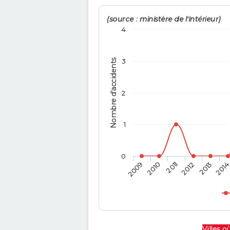
(source : ministère de l'Intérieur)
4
Nombre d'accidents
3
2
1
0
2009
2010
2011
2012
2013
201
Villes où