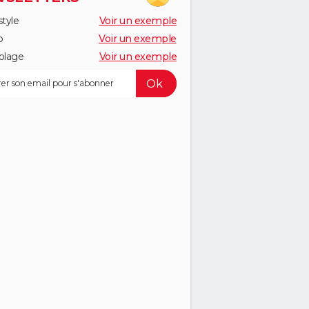
style
Voir un exemple
o
Voir un exemple
olage
Voir un exemple