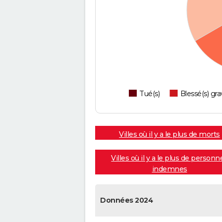
Tué(s)
Blessé(s) gra
Villes où il y a le plus de morts
Villes où il y a le plus de personn
indemnes
Données 2024