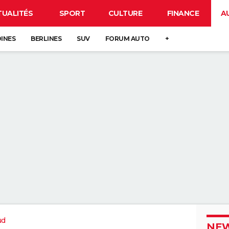
TUALITÉS
SPORT
CULTURE
FINANCE
A
DINES
BERLINES
SUV
FORUM AUTO
+
ud
NEW