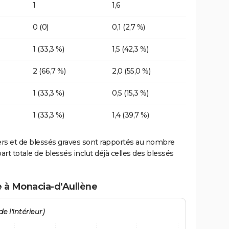
1
1,6
0 (0)
0,1 (2,7 %)
1 (33,3 %)
1,5 (42,3 %)
2 (66,7 %)
2,0 (55,0 %)
1 (33,3 %)
0,5 (15,3 %)
1 (33,3 %)
1,4 (39,7 %)
ers et de blessés graves sont rapportés au nombre
art totale de blessés inclut déjà celles des blessés
e à Monacia-d'Aullène
e l'Intérieur)