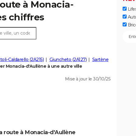
route à Monacia-
Life
es chiffres
Aut
Bric
toli-Caldarello (2A215)
Giuncheto (2A127)
Sartène
r Monacia-d'Aullène à une autre ville
Mise à jour le 30/10/25
la route à Monacia-d'Aullène