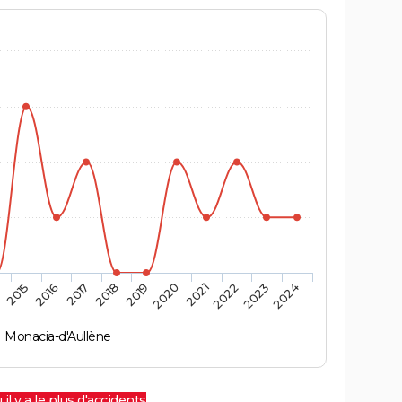
4
2015
2016
2017
2018
2019
2020
2021
2022
2023
2024
Monacia-d'Aullène
 il y a le plus d'accidents