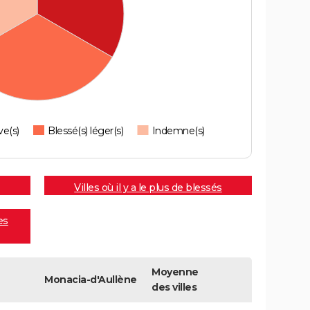
ve(s)
Blessé(s) léger(s)
Indemne(s)
Villes où il y a le plus de blessés
es
Moyenne
Monacia-d'Aullène
des villes