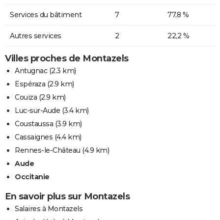
Services du bâtiment
7
77,8 %
Autres services
2
22,2 %
Villes proches de Montazels
Antugnac
(2.3 km)
Espéraza
(2.9 km)
Couiza
(2.9 km)
Luc-sur-Aude
(3.4 km)
Coustaussa
(3.9 km)
Cassaignes
(4.4 km)
Rennes-le-Château
(4.9 km)
Aude
Occitanie
En savoir plus sur Montazels
Salaires à Montazels