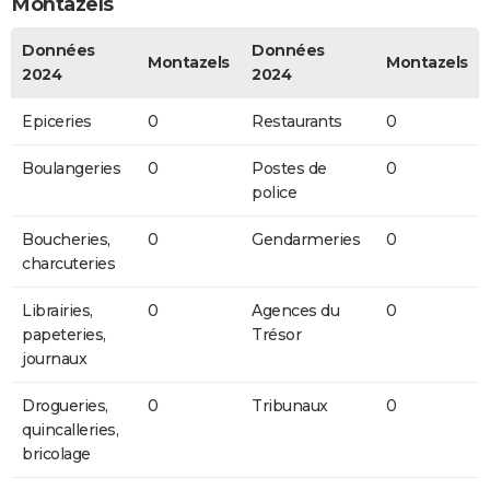
Montazels
Données
Données
Montazels
Montazels
2024
2024
Epiceries
0
Restaurants
0
Boulangeries
0
Postes de
0
police
Boucheries,
0
Gendarmeries
0
charcuteries
Librairies,
0
Agences du
0
papeteries,
Trésor
journaux
Drogueries,
0
Tribunaux
0
quincalleries,
bricolage