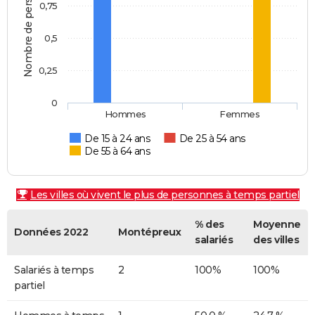
Nombre de personnes
0,75
0,5
0,25
0
Hommes
Femmes
De 15 à 24 ans
De 25 à 54 ans
De 55 à 64 ans
Les villes où vivent le plus de personnes à temps partiel
% des
Moyenne
Données 2022
Montépreux
salariés
des villes
Salariés à temps
2
100%
100%
partiel