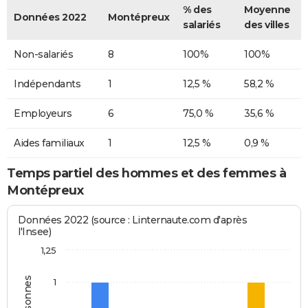
% des
Moyenne
Données 2022
Montépreux
salariés
des villes
Non-salariés
8
100%
100%
Indépendants
1
12,5 %
58,2 %
Employeurs
6
75,0 %
35,6 %
Aides familiaux
1
12,5 %
0,9 %
Temps partiel des hommes et des femmes à
Montépreux
Données 2022 (source : Linternaute.com d'après
l'Insee)
1,25
1