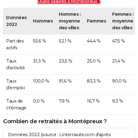
Quels salaires à Montépreux ?
Hommes :
Femmes :
Données
Hommes
moyenne
Femmes
moyenne
2022
des villes
des villes
Part des
55,6 %
52,1 %
44,4 %
47,5 %
actifs
Taux
31,3 %
23,5 %
25,0 %
21,4 %
d'activité
Taux
100,0 %
91,6 %
83,3 %
90,0 %
d'emploi
Taux de
0,0 %
7,9 %
16,7 %
9,3 %
chômage
Combien de retraités à Montépreux ?
Données 2022 (source : Linternaute.com d'après