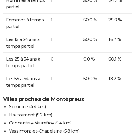
Hommes à temps
1
50,0 %
24,7 %
partiel
Femmes à temps
1
50,0 %
75,0 %
partiel
Les 15 à 24 ans à
1
50,0 %
16,7 %
temps partiel
Les 25 à 54 ans à
0
0,0 %
60,1 %
temps partiel
Les 55 à 64 ans à
1
50,0 %
18,2 %
temps partiel
Villes proches de Montépreux
Semoine
(4.4 km)
Haussimont
(5.2 km)
Connantray-Vaurefroy
(5.4 km)
Vassimont-et-Chapelaine
(5.8 km)