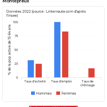
Montépreux
Données 2022 (source : Linternaute.com d'après
l'Insee)
100
% de la pop. active de 15-64 ans
75
50
25
0
Taux d'activité
Taux d'emploi
Taux de
chômage
Hommes
Femmes