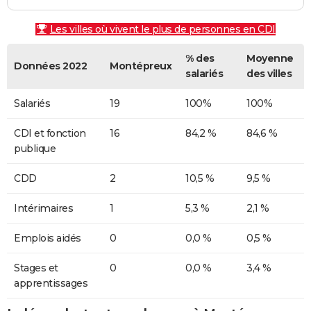
Les villes où vivent le plus de personnes en CDI
% des
Moyenne
Données 2022
Montépreux
salariés
des villes
Salariés
19
100%
100%
CDI et fonction
16
84,2 %
84,6 %
publique
CDD
2
10,5 %
9,5 %
Intérimaires
1
5,3 %
2,1 %
Emplois aidés
0
0,0 %
0,5 %
Stages et
0
0,0 %
3,4 %
apprentissages