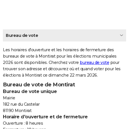
City break
Voyage de noces
Climat
Destinations
Voyage nature
Forum
+
PHOTO
GUIDES D'ACHAT
BONS PLANS
Bureau de vote
CARTE DE VOEUX
Les horaires d'ouverture et les horaires de fermeture des
Carte Bonne année
Carte Pâques
Carte de Noël
Carte Saint-Valentin
Carte d'anniversaire
DICTIONNAIRE
bureaux de vote à Montirat pour les élections municipales
2026 sont disponibles. Cherchez votre
bureau de vote
pour
Biographies
Expressions
Dictionnaire
Citations
Proverbes
PROGRAMME TV
trouver son adresse et découvrez où et quand voter pour les
élections à Montirat ce dimanche 22 mars 2026.
COPAINS D'AVANT
Bureau de vote de Montirat
Se connecter
Collèges
Universités
Service militaire
S'inscrire
Lycées
Primaires
Entreprises
Avis de recherche
AVIS DE DÉCÈS
Bureau de vote unique
Mairie
FORUM
182 rue du Castelar
81190 Montirat
Lifestyle
Sport
Television
Cinema
Bricolage
Culture
Auto
Voyage
Horaire d'ouverture et de fermeture
Ouverture : 8 heures