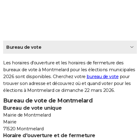
City break
Voyage de noces
Climat
Destinations
Voyage nature
Forum
+
PHOTO
GUIDES D'ACHAT
BONS PLANS
CARTE DE VOEUX
Bureau de vote
Carte Bonne année
Carte Pâques
Carte de Noël
Carte Saint-Valentin
Carte d'anniversaire
DICTIONNAIRE
Les horaires d'ouverture et les horaires de fermeture des
Biographies
Expressions
bureaux de vote à Montmelard pour les élections municipales
Dictionnaire
Citations
Proverbes
PROGRAMME TV
2026 sont disponibles. Cherchez votre
bureau de vote
pour
trouver son adresse et découvrez où et quand voter pour les
COPAINS D'AVANT
élections à Montmelard ce dimanche 22 mars 2026.
Se connecter
Collèges
Universités
Service militaire
S'inscrire
Lycées
Primaires
Entreprises
Avis de recherche
AVIS DE DÉCÈS
Bureau de vote de Montmelard
Bureau de vote unique
FORUM
Mairie de Montmelard
Lifestyle
Sport
Television
Cinema
Bricolage
Culture
Auto
Voyage
Mairie
71520 Montmelard
Horaire d'ouverture et de fermeture