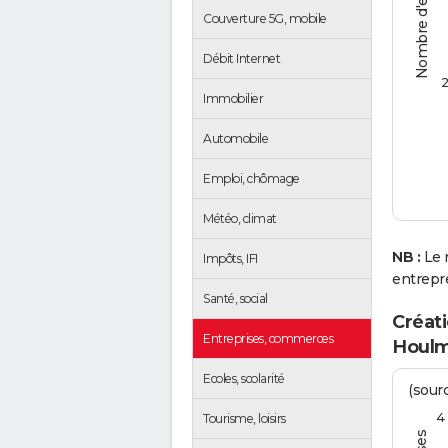
Nombre d'entreprises
Couverture 5G, mobile
Débit Internet
2
Immobilier
Automobile
Emploi, chômage
Météo, climat
NB :
Le 
Impôts, IFI
entrepr
Santé, social
Créati
Entreprises, commerces
Houl
Ecoles, scolarité
(sourc
4
Tourisme, loisirs