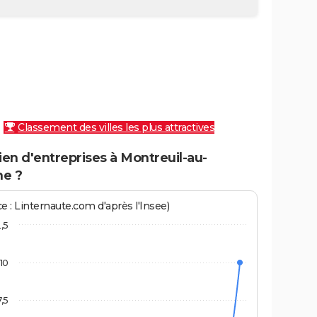
Classement des villes les plus attractives
en d'entreprises à Montreuil-au-
e ?
e : Linternaute.com d'après l'Insee)
2,5
10
7,5