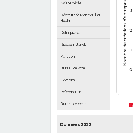
Nombre de créations d'entreprises
Avis de décès
3
Déchetterie Montreuil-au-
Houlme
2
Délinquance
Risques naturels
1
Pollution
Bureau de vote
0
Elections
Référendum
Bureau de poste
L
Données 2022