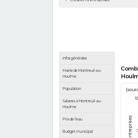
Infos générales
Combi
Mairie de Montreuil-au-
Houlm
Houlme
Population
(sourc
1
Salaires à Montreuil-au-
Houlme
Prix de l'eau
Budget municipal