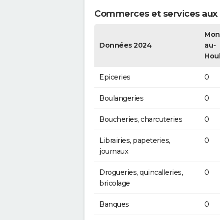
Commerces et services aux 
Mont
Données 2024
au-
Hou
Epiceries
0
Boulangeries
0
Boucheries, charcuteries
0
Librairies, papeteries,
0
journaux
Drogueries, quincalleries,
0
bricolage
Banques
0