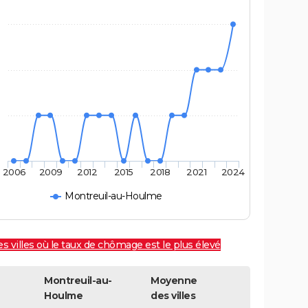
2006
2009
2012
2015
2018
2021
2024
Montreuil-au-Houlme
es villes où le taux de chômage est le plus élevé
Montreuil-au-
Moyenne
Houlme
des villes