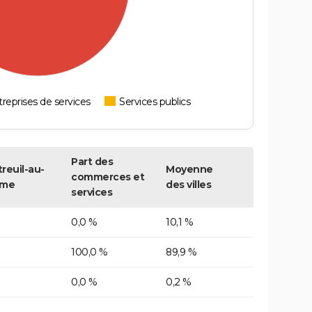
reprises de services
Services publics
Part des
reuil-au-
Moyenne
commerces et
lme
des villes
services
0,0 %
10,1 %
100,0 %
89,9 %
0,0 %
0,2 %