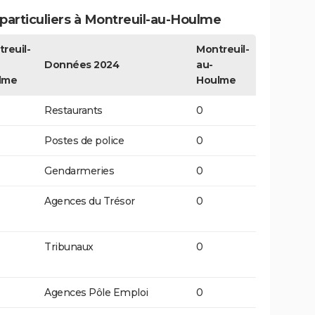
particuliers à Montreuil-au-Houlme
reuil-
Montreuil-
Données 2024
au-
lme
Houlme
Restaurants
0
Postes de police
0
Gendarmeries
0
Agences du Trésor
0
Tribunaux
0
Agences Pôle Emploi
0