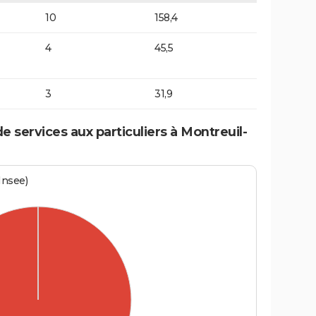
10
158,4
4
45,5
3
31,9
 services aux particuliers à Montreuil-
Insee)