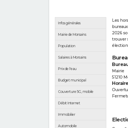
Les hora
Infos générales
bureaux
2026 so
Mairie de Morsains
trouver 
électio
Population
Burea
Salaires à Morsains
Bureau
Prix de l'eau
Mairie
51210 M
Budget municipal
Horair
Ouvertur
Couverture 5G, mobile
Fermetu
Débit Internet
Immobilier
Electi
Automobile