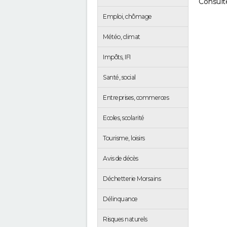
Consulte
Emploi, chômage
Météo, climat
Impôts, IFI
Santé, social
Entreprises, commerces
Ecoles, scolarité
Tourisme, loisirs
Avis de décès
Déchetterie Morsains
Délinquance
Risques naturels