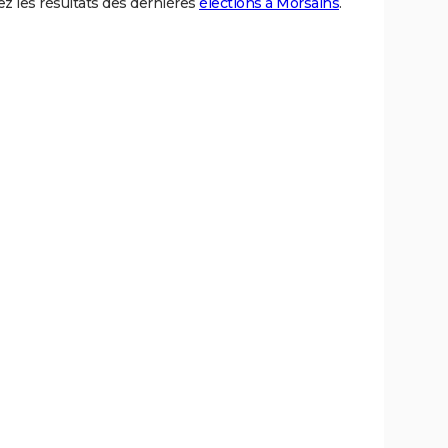
z les résultats des dernières
élections à Morsains
.