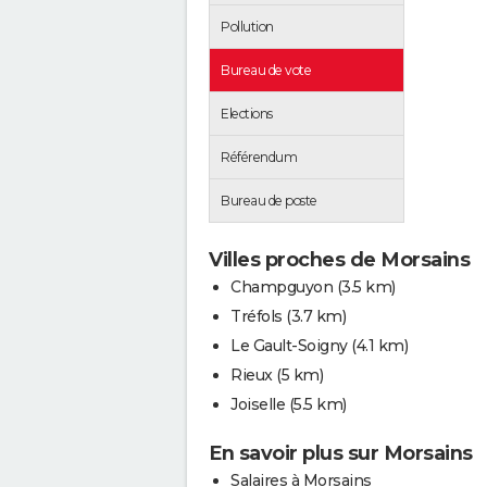
Pollution
Bureau de vote
Elections
Référendum
Bureau de poste
Villes proches de Morsains
Champguyon
(3.5 km)
Tréfols
(3.7 km)
Le Gault-Soigny
(4.1 km)
Rieux
(5 km)
Joiselle
(5.5 km)
En savoir plus sur Morsains
Salaires à Morsains