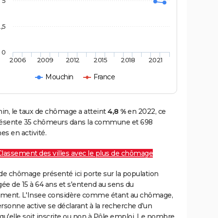
5
,5
0
2006
2009
2012
2015
2018
2021
Mouchin
France
in, le taux de chômage a atteint
4,8 %
en 2022, ce
résente 35 chômeurs dans la commune et 698
s en activité.
Classement des villes avec le plus de chômage
de chômage présenté ici porte sur la population
gée de 15 à 64 ans et s'entend au sens du
ment. L'Insee considère comme étant au chômage,
rsonne active se déclarant à la recherche d'un
qu'elle soit inscrite ou non à Pôle emploi. Le nombre