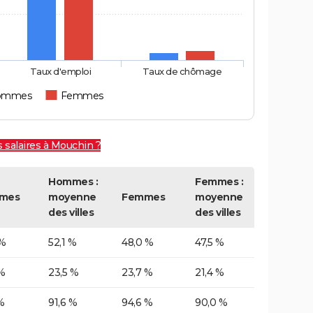
Taux d'emploi
Taux de chômage
ommes
Femmes
 salaires à Mouchin ?
Hommes :
Femmes :
mes
moyenne
Femmes
moyenne
des villes
des villes
 %
52,1 %
48,0 %
47,5 %
%
23,5 %
23,7 %
21,4 %
%
91,6 %
94,6 %
90,0 %