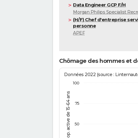
Data Engineer GCP F/H
Morgan Philips Specialist Rec
(H/F) Chef d'entreprise servi
personne
APEF
Chômage des hommes et d
Données 2022 (source : Linternaute
100
% de la pop. active de 15-64 ans
75
50