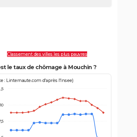
Classement des villes les plus pauvres
est le taux de chômage à Mouchin ?
e : Linternaute.com d'après l'Insee)
2,5
10
7,5