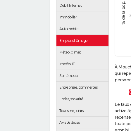
Débit Internet
2
Immobilier
Automobile
Emploi, chômage
Météo, climat
Impôts, IFI
À Mouch
qui rep
Santé, social
personne
Entreprises, commerces
Ecoles, scolarité
Le taux 
active â
Tourisme, loisirs
recense
Avis de décès
toute pe
emploi, 