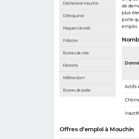
Déchetterie Mouchin
de dema
plus éle
Délinquance
porte qu
emploi.
Risques naturels
Nombr
Pollution
Bureau de vote
Donné
Elections
Référendum
Actifs
Bureau de poste
Chôme
Inactif
Offres d'emploi à Mouchin