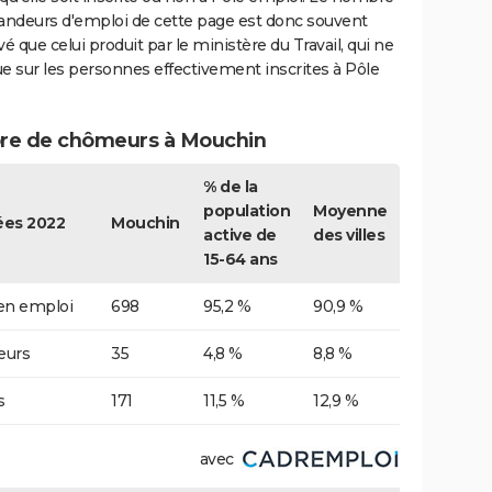
ndeurs d'emploi de cette page est donc souvent
vé que celui produit par le ministère du Travail, qui ne
e sur les personnes effectivement inscrites à Pôle
e de chômeurs à Mouchin
% de la
population
Moyenne
es 2022
Mouchin
active de
des villes
15-64 ans
 en emploi
698
95,2 %
90,9 %
urs
35
4,8 %
8,8 %
s
171
11,5 %
12,9 %
avec